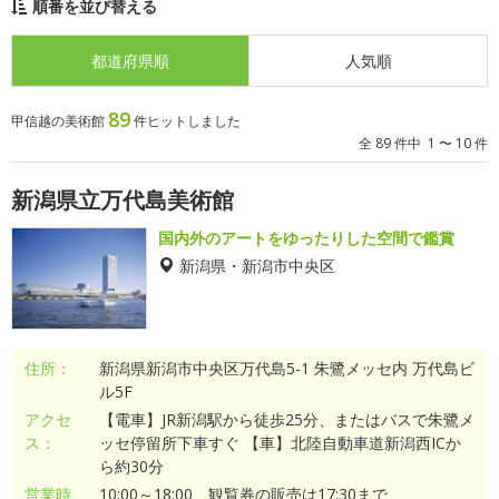
順番を並び替える
都道府県順
人気順
89
甲信越の美術館
件ヒットしました
全 89 件中 1 〜 10 件
新潟県立万代島美術館
国内外のアートをゆったりした空間で鑑賞
新潟県・新潟市中央区
住所：
新潟県新潟市中央区万代島5-1 朱鷺メッセ内 万代島ビ
ル5F
アクセ
【電車】JR新潟駅から徒歩25分、またはバスで朱鷺メ
ス：
ッセ停留所下車すぐ 【車】北陸自動車道新潟西ICか
ら約30分
営業時
10:00～18:00 観覧券の販売は17:30まで