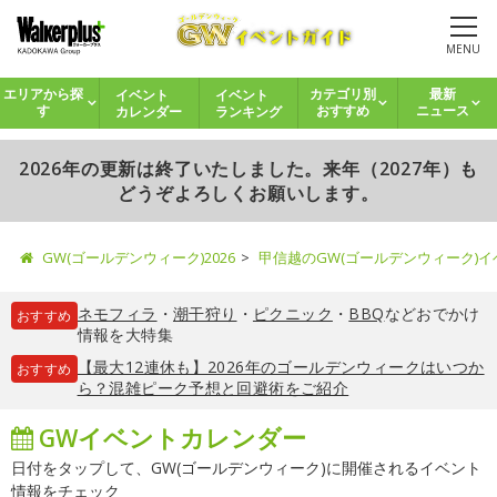
MENU
イベント
イベント
エリアから探
カテゴリ別
最新
カレンダー
ランキング
す
おすすめ
ニュース
2026年の更新は終了いたしました。来年（2027年）も
どうぞよろしくお願いします。
GW(ゴールデンウィーク)2026
甲信越のGW(ゴールデンウィーク)
ネモフィラ
・
潮干狩り
・
ピクニック
・
BBQ
などおでかけ
おすすめ
情報を大特集
【最大12連休も】2026年のゴールデンウィークはいつか
おすすめ
ら？混雑ピーク予想と回避術をご紹介
GWイベントカレンダー
日付をタップして、GW(ゴールデンウィーク)に開催されるイベント
情報をチェック