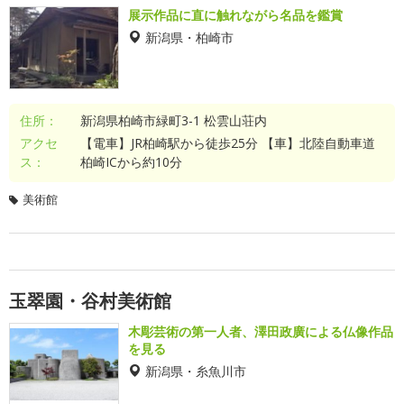
展示作品に直に触れながら名品を鑑賞
新潟県・柏崎市
住所：
新潟県柏崎市緑町3-1 松雲山荘内
アクセ
【電車】JR柏崎駅から徒歩25分 【車】北陸自動車道
ス：
柏崎ICから約10分
美術館
玉翠園・谷村美術館
木彫芸術の第一人者、澤田政廣による仏像作品
を見る
新潟県・糸魚川市