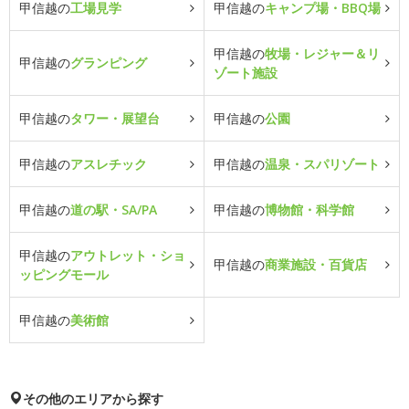
甲信越の
工場見学
甲信越の
キャンプ場・BBQ場
甲信越の
牧場・レジャー＆リ
甲信越の
グランピング
ゾート施設
甲信越の
タワー・展望台
甲信越の
公園
甲信越の
アスレチック
甲信越の
温泉・スパリゾート
甲信越の
道の駅・SA/PA
甲信越の
博物館・科学館
甲信越の
アウトレット・ショ
甲信越の
商業施設・百貨店
ッピングモール
甲信越の
美術館
その他のエリアから探す