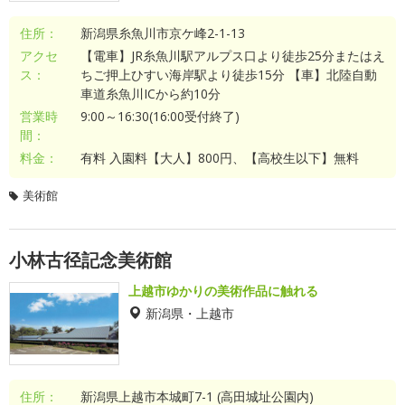
住所：
新潟県糸魚川市京ケ峰2-1-13
アクセ
【電車】JR糸魚川駅アルプス口より徒歩25分またはえ
ス：
ちご押上ひすい海岸駅より徒歩15分 【車】北陸自動
車道糸魚川ICから約10分
営業時
9:00～16:30(16:00受付終了)
間：
料金：
有料 入園料【大人】800円、【高校生以下】無料
美術館
小林古径記念美術館
上越市ゆかりの美術作品に触れる
新潟県・上越市
住所：
新潟県上越市本城町7-1 (高田城址公園内)