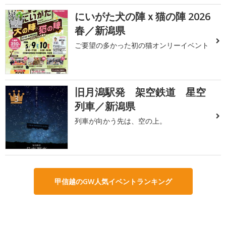
にいがた犬の陣ｘ猫の陣 2026
2
春／新潟県
ご要望の多かった初の猫オンリーイベント
旧月潟駅発 架空鉄道 星空
3
列車／新潟県
列車が向かう先は、空の上。
甲信越のGW人気イベントランキング