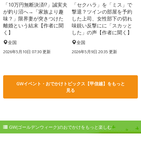
「10万円無断決済!?」誠実夫
「セクハラ」を「ミス」で
が釣り沼へ→「家族より趣
撃退？ツインの部屋を予約
味？」限界妻が突きつけた
した上司、女性部下の切れ
離婚という結末【作者に聞
味鋭い反撃にに「スカッと
く】
した」の声【作者に聞く】
全国
全国
2026年5月10日 07:30 更新
2026年5月9日 20:35 更新
GWイベント・おでかけトピックス【甲信越】をもっと
見る
GW(ゴールデンウィーク)のおでかけをもっと楽しむ