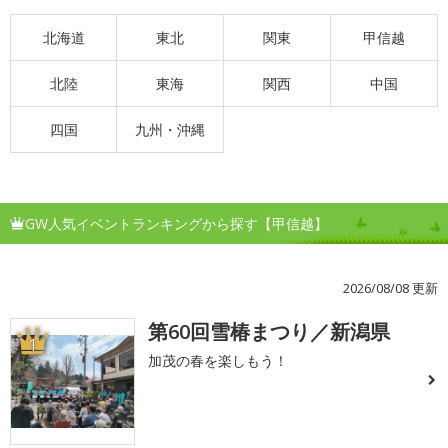
北海道
東北
関東
甲信越
北陸
東海
関西
中国
四国
九州・沖縄
GW人気イベントランキングから探す【甲信越】
2026/08/08 更新
第60回雪椿まつり／新潟県
1
加茂の春を楽しもう！