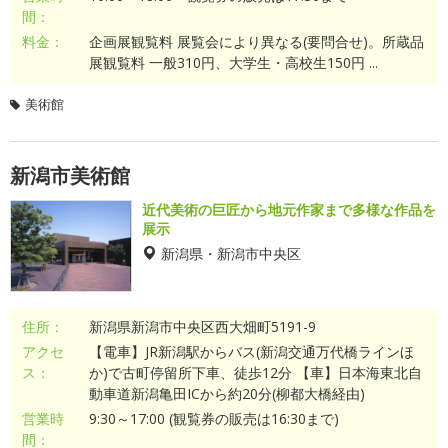
間：
料金：
企画展観覧料 展覧会により異なる(要問合せ)。所蔵品
展観覧料 一般310円、大学生・高校生150円 ...
美術館
新潟市美術館
近代美術の巨匠から地元作家まで多様な作品を
展示
新潟県・新潟市中央区
住所：
新潟県新潟市中央区西大畑町5191-9
アクセ
【電車】JR新潟駅からバス(新潟交通万代橋ラインほ
ス：
か)で古町停留所下車、徒歩12分 【車】日本海東北自
動車道新潟亀田ICから約20分(柳都大橋経由)
営業時
9:30～17:00 (観覧券の販売は16:30まで)
間：