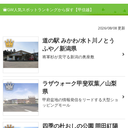
GW人気スポットランキングから探す【甲信越】
2026/08/08 更新
道の駅 みかわ/水ト川ノとう
1
ふや／新潟県
将軍杉が見守る新潟の奥座敷
ラザウォーク甲斐双葉／山梨
2
県
甲府盆地の情報発信をリードする大型ショ
ッピングモール
四季の杜おしの公園 岡田紅陽