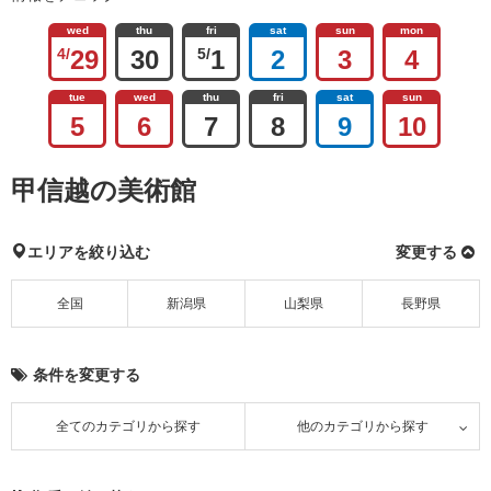
wed
thu
fri
sat
sun
mon
4/
29
30
5/
1
2
3
4
tue
wed
thu
fri
sat
sun
5
6
7
8
9
10
甲信越の美術館
エリアを絞り込む
変更する
全国
新潟県
山梨県
長野県
条件を変更する
全てのカテゴリから探す
他のカテゴリから探す