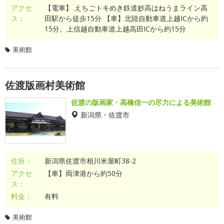
アクセ
【電車】 えちごトキめき鉄道妙高はねうまライン高
ス：
田駅から徒歩15分 【車】北陸自動車道上越ICから約
15分。上信越自動車道上越高田ICから約15分
美術館
佐渡版画村美術館
佐渡の版画家・高橋信一の尽力による美術館
新潟県・佐渡市
住所：
新潟県佐渡市相川米屋町38-2
アクセ
【車】両津港から約50分
ス：
料金：
有料
美術館