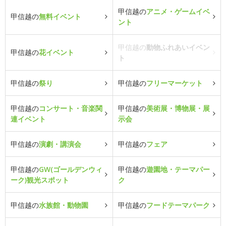
甲信越の
アニメ・ゲームイベ
甲信越の
無料イベント
ント
甲信越の
動物ふれあいイベン
甲信越の
花イベント
ト
甲信越の
祭り
甲信越の
フリーマーケット
甲信越の
コンサート・音楽関
甲信越の
美術展・博物展・展
連イベント
示会
甲信越の
演劇・講演会
甲信越の
フェア
甲信越の
GW(ゴールデンウィ
甲信越の
遊園地・テーマパー
ーク)観光スポット
ク
甲信越の
水族館・動物園
甲信越の
フードテーマパーク