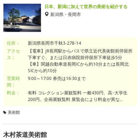
日本、新潟に加えて世界の美術を紹介する
新潟県・長岡市
住所：
新潟県長岡市千秋3-278-14
アクセ
【電車】JR長岡駅からバスで県立近代美術館前停留所
ス：
下車すぐ、または日赤病院前停留所下車徒歩5分
【車】関越自動車道長岡ICから約10分または長岡北
SICから約10分
営業時
9:00～17:00 券売は16:30まで
間：
料金：
有料 コレクション展観覧料 一般430円、高･大学生
200円。企画展観覧料 展覧会により料金が異な...
美術館
木村茶道美術館