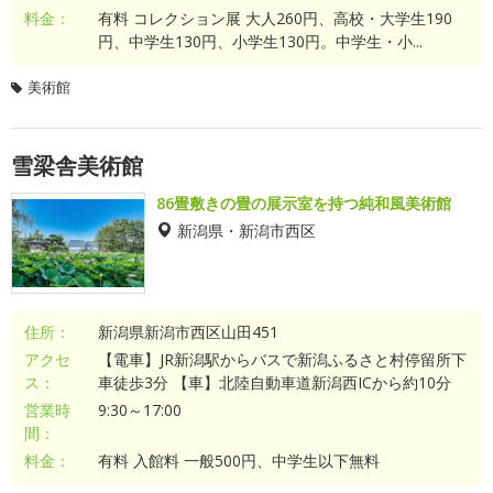
料金：
有料 コレクション展 大人260円、高校・大学生190
円、中学生130円、小学生130円。中学生・小...
美術館
雪梁舎美術館
86畳敷きの畳の展示室を持つ純和風美術館
新潟県・新潟市西区
住所：
新潟県新潟市西区山田451
アクセ
【電車】JR新潟駅からバスで新潟ふるさと村停留所下
ス：
車徒歩3分 【車】北陸自動車道新潟西ICから約10分
営業時
9:30～17:00
間：
料金：
有料 入館料 一般500円、中学生以下無料