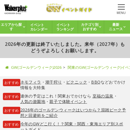
MENU
イベント
イベント
エリアから探
カテゴリ別
最新
カレンダー
ランキング
す
おすすめ
ニュース
2026年の更新は終了いたしました。来年（2027年）も
どうぞよろしくお願いします。
GW(ゴールデンウィーク)2026
関東のGW(ゴールデンウィーク)イ
ネモフィラ
・
潮干狩り
・
ピクニック
・
BBQ
などおでかけ
おすすめ
情報を大特集
連休の予定はこれ！関東おでかけなら
至福の温泉
・
おすすめ
人気の遊園地
・
親子で体験イベント
2026年のゴールデンウィークはいつから？混雑ピーク予
おすすめ
想と回避術をご紹介
今年のGWどこ行く！？関東・関西・東海エリア別スポ
おすすめ
ットガイド