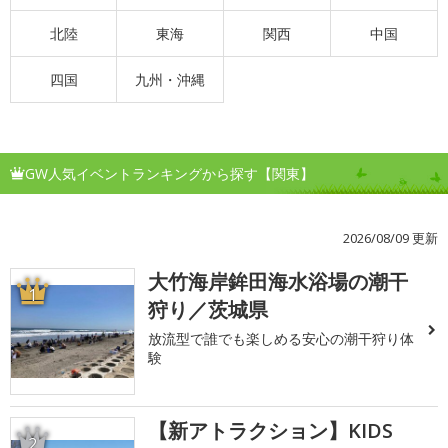
北陸
東海
関西
中国
四国
九州・沖縄
GW人気イベントランキングから探す【関東】
2026/08/09 更新
大竹海岸鉾田海水浴場の潮干
1
狩り／茨城県
放流型で誰でも楽しめる安心の潮干狩り体
験
【新アトラクション】KIDS
2