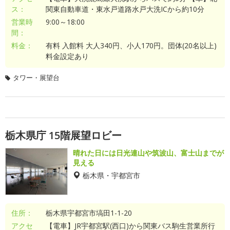
ス：
関東自動車道・東水戸道路水戸大洗ICから約10分
営業時
9:00～18:00
間：
料金：
有料 入館料 大人340円、小人170円。団体(20名以上)
料金設定あり
タワー・展望台
栃木県庁 15階展望ロビー
晴れた日には日光連山や筑波山、富士山までが
見える
栃木県・宇都宮市
住所：
栃木県宇都宮市塙田1-1-20
アクセ
【電車】JR宇都宮駅(西口)から関東バス駒生営業所行