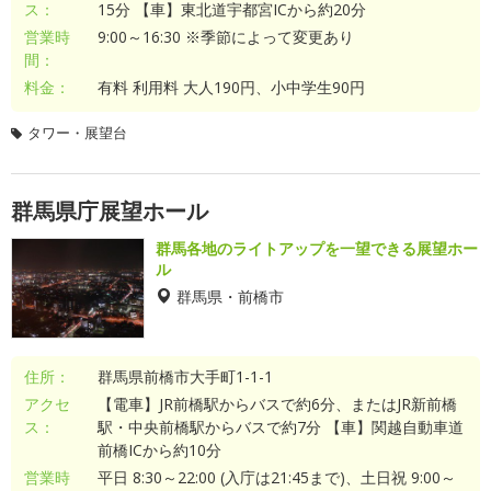
ス：
15分 【車】東北道宇都宮ICから約20分
営業時
9:00～16:30 ※季節によって変更あり
間：
料金：
有料 利用料 大人190円、小中学生90円
タワー・展望台
群馬県庁展望ホール
群馬各地のライトアップを一望できる展望ホー
ル
群馬県・前橋市
住所：
群馬県前橋市大手町1-1-1
アクセ
【電車】JR前橋駅からバスで約6分、またはJR新前橋
ス：
駅・中央前橋駅からバスで約7分 【車】関越自動車道
前橋ICから約10分
営業時
平日 8:30～22:00 (入庁は21:45まで)、土日祝 9:00～