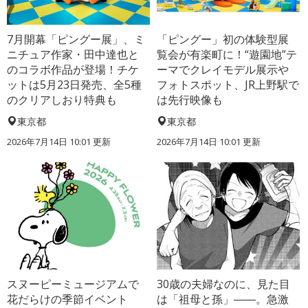
7月開幕「ピングー展」、ミ
「ピングー」初の体験型展
ニチュア作家・田中達也と
覧会が有楽町に！“遊園地”テ
のコラボ作品が登場！チケ
ーマでクレイモデル展示や
ットは5月23日発売、全5種
フォトスポット、JR上野駅で
のクリアしおり特典も
は先行映像も
東京都
東京都
2026年7月14日 10:01 更新
2026年7月14日 10:01 更新
スヌーピーミュージアムで
30歳の夫婦なのに、見た目
花だらけの季節イベント
は「祖母と孫」――。急激