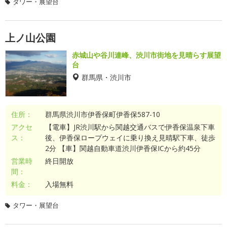
タワー・展望台
上ノ山公園
赤城山や谷川連峰、渋川市街地を見晴らす展望
台
群馬県・渋川市
住所：
群馬県渋川市伊香保町伊香保587-10
アクセ
【電車】JR渋川駅から関越交通バスで伊香保温泉下車
ス：
後、伊香保ロープウェイに乗り換え見晴駅下車、徒歩
2分 【車】関越自動車道渋川伊香保ICから約45分
営業時
終日開放
間：
料金：
入場無料
タワー・展望台