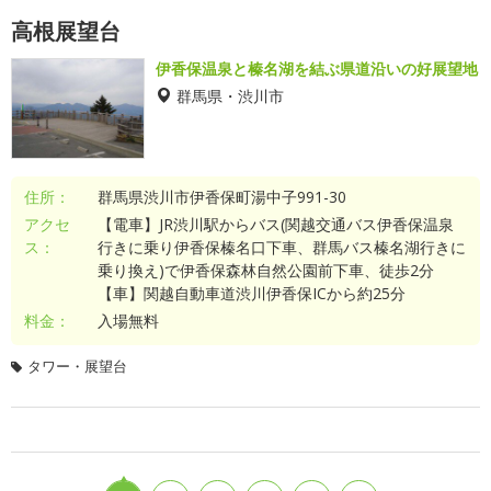
高根展望台
伊香保温泉と榛名湖を結ぶ県道沿いの好展望地
群馬県・渋川市
住所：
群馬県渋川市伊香保町湯中子991-30
アクセ
【電車】JR渋川駅からバス(関越交通バス伊香保温泉
ス：
行きに乗り伊香保榛名口下車、群馬バス榛名湖行きに
乗り換え)で伊香保森林自然公園前下車、徒歩2分
【車】関越自動車道渋川伊香保ICから約25分
料金：
入場無料
タワー・展望台