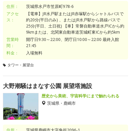
住所：
茨城県水戸市笠原町978-6
アクセ
【電車】JR水戸駅またはJR赤塚駅からシャトルバスで
ス：
約20分(平日のみ) 、またはJR水戸駅から路線バスで
25分(平日、土日祝) 【車】常磐自動車道水戸ICから約
9kmまたは、北関東自動車道茨城町東ICから約5km
営業時
開庁日9:30～22:00、閉庁日10:00～22:00 最終入館
間：
21:45
料金：
入場無料
タワー・展望台
大野潮騒はまなす公園 展望塔施設
歴史から美術、宇宙科学にまで触れられる
茨城県・鹿嶋市
住所：
茨城県鹿嶋市大字角折2096-1