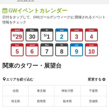
GWイベントカレンダー
日付をタップして、GW(ゴールデンウィーク)に開催されるイベント
情報をチェック
wed
thu
fri
sat
sun
mon
4/
29
30
5/
1
2
3
4
tue
wed
thu
fri
sat
sun
5
6
7
8
9
10
関東のタワー・展望台
エリアを絞り込む
変更する
全国
東京都
神奈川県
千葉県
埼玉県
群馬県
栃木県
茨城県