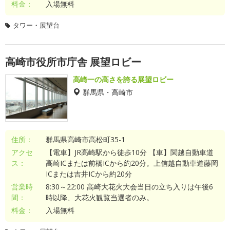
料金：
入場無料
タワー・展望台
高崎市役所市庁舎 展望ロビー
高崎一の高さを誇る展望ロビー
群馬県・高崎市
住所：
群馬県高崎市高松町35-1
アクセ
【電車】JR高崎駅から徒歩10分 【車】関越自動車道
ス：
高崎ICまたは前橋ICから約20分。上信越自動車道藤岡
ICまたは吉井ICから約20分
営業時
8:30～22:00 高崎大花火大会当日の立ち入りは午後6
間：
時以降、大花火観覧当選者のみ。
料金：
入場無料