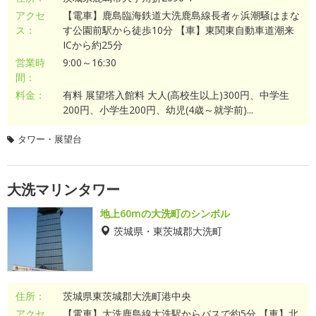
アクセ
【電車】鹿島臨海鉄道大洗鹿島線長者ヶ浜潮騒はまな
ス：
す公園前駅から徒歩10分 【車】東関東自動車道潮来
ICから約25分
営業時
9:00～16:30
間：
料金：
有料 展望塔入館料 大人(高校生以上)300円、中学生
200円、小学生200円、幼児(4歳～就学前)...
タワー・展望台
大洗マリンタワー
地上60mの大洗町のシンボル
茨城県・東茨城郡大洗町
住所：
茨城県東茨城郡大洗町港中央
アクセ
【電車】大洗鹿島線大洗駅からバスで約5分 【車】北