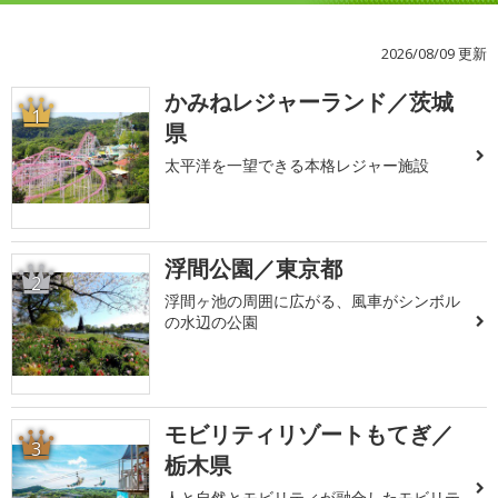
2026/08/09 更新
かみねレジャーランド／茨城
1
県
太平洋を一望できる本格レジャー施設
浮間公園／東京都
2
浮間ヶ池の周囲に広がる、風車がシンボル
の水辺の公園
モビリティリゾートもてぎ／
3
栃木県
人と自然とモビリティが融合したモビリテ