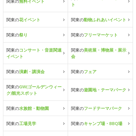
関東の
無料イベント
ト
関東の
花イベント
関東の
動物ふれあいイベント
関東の
祭り
関東の
フリーマーケット
関東の
コンサート・音楽関連
関東の
美術展・博物展・展示
イベント
会
関東の
演劇・講演会
関東の
フェア
関東の
GW(ゴールデンウィー
関東の
遊園地・テーマパーク
ク)観光スポット
関東の
水族館・動物園
関東の
フードテーマパーク
関東の
工場見学
関東の
キャンプ場・BBQ場