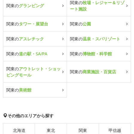
関東の
牧場・レジャー＆リゾ
関東の
グランピング
ート施設
関東の
タワー・展望台
関東の
公園
関東の
アスレチック
関東の
温泉・スパリゾート
関東の
道の駅・SA/PA
関東の
博物館・科学館
関東の
アウトレット・ショッ
関東の
商業施設・百貨店
ピングモール
関東の
美術館
その他のエリアから探す
北海道
東北
関東
甲信越