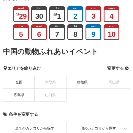
wed
thu
fri
sat
sun
mon
4/
29
30
5/
1
2
3
4
tue
wed
thu
fri
sat
sun
5
6
7
8
9
10
中国の動物ふれあいイベント
エリアを絞り込む
変更する
全国
鳥取県
島根県
岡山県
広島県
山口県
条件を変更する
全てのカテゴリから探す
他のカテゴリから探す