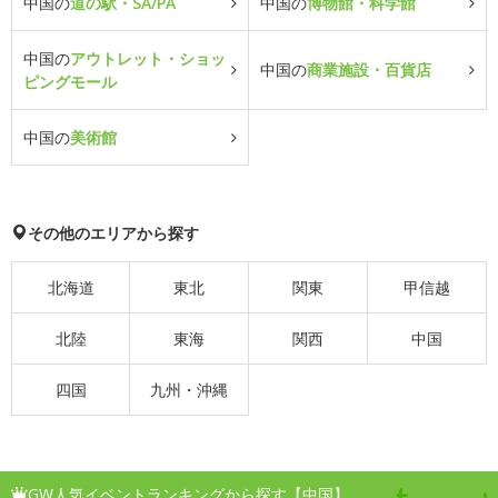
中国の
道の駅・SA/PA
中国の
博物館・科学館
中国の
アウトレット・ショッ
中国の
商業施設・百貨店
ピングモール
中国の
美術館
その他のエリアから探す
北海道
東北
関東
甲信越
北陸
東海
関西
中国
四国
九州・沖縄
GW人気イベントランキングから探す【中国】