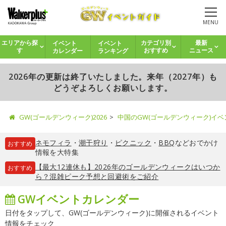
MENU
イベント
イベント
エリアから探
カテゴリ別
最新
カレンダー
ランキング
す
おすすめ
ニュース
2026年の更新は終了いたしました。来年（2027年）も
どうぞよろしくお願いします。
GW(ゴールデンウィーク)2026
中国のGW(ゴールデンウィーク)イ
ネモフィラ
・
潮干狩り
・
ピクニック
・
BBQ
などおでかけ
おすすめ
情報を大特集
【最大12連休も】2026年のゴールデンウィークはいつか
おすすめ
ら？混雑ピーク予想と回避術をご紹介
GWイベントカレンダー
日付をタップして、GW(ゴールデンウィーク)に開催されるイベント
情報をチェック