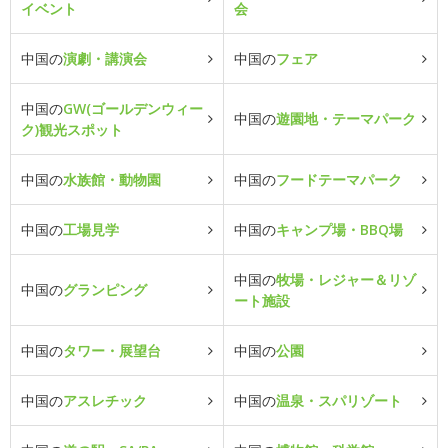
イベント
会
中国の
演劇・講演会
中国の
フェア
中国の
GW(ゴールデンウィー
中国の
遊園地・テーマパーク
ク)観光スポット
中国の
水族館・動物園
中国の
フードテーマパーク
中国の
工場見学
中国の
キャンプ場・BBQ場
中国の
牧場・レジャー＆リゾ
中国の
グランピング
ート施設
中国の
タワー・展望台
中国の
公園
中国の
アスレチック
中国の
温泉・スパリゾート