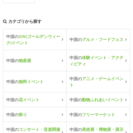
カテゴリから探す
中国の
GW(ゴールデンウィー
中国の
グルメ・フードフェス
ク)イベント
中国の
体験イベント・アクテ
中国の
物産展
ィビティ
中国の
アニメ・ゲームイベン
中国の
無料イベント
ト
中国の
花イベント
中国の
動物ふれあいイベント
中国の
祭り
中国の
フリーマーケット
中国の
コンサート・音楽関連
中国の
美術展・博物展・展示