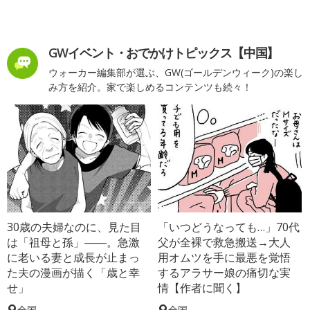
GWイベント・おでかけトピックス【中国】
ウォーカー編集部が選ぶ、GW(ゴールデンウィーク)の楽し
み方を紹介。家で楽しめるコンテンツも続々！
30歳の夫婦なのに、見た目
「いつどうなっても…」70代
は「祖母と孫」――。急激
父が全裸で救急搬送→大人
に老いる妻と成長が止まっ
用オムツを手に最悪を覚悟
た夫の漫画が描く「歳と幸
するアラサー娘の痛切な実
せ」
情【作者に聞く】
全国
全国