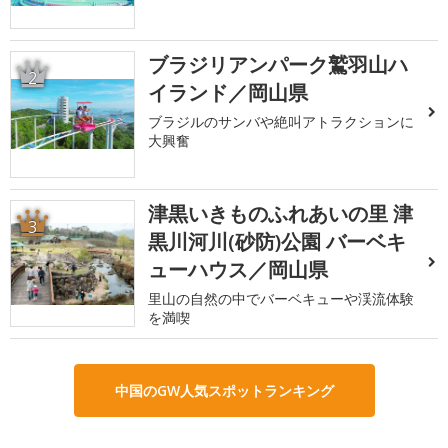
ブラジリアンパーク鷲羽山ハ
2
イランド／岡山県
ブラジルのサンバや絶叫アトラクションに
大興奮
津黒いきものふれあいの里 津
3
黒川河川(砂防)公園 バーベキ
ューハウス／岡山県
里山の自然の中でバーベキューや渓流体験
を満喫
中国のGW人気スポットランキング