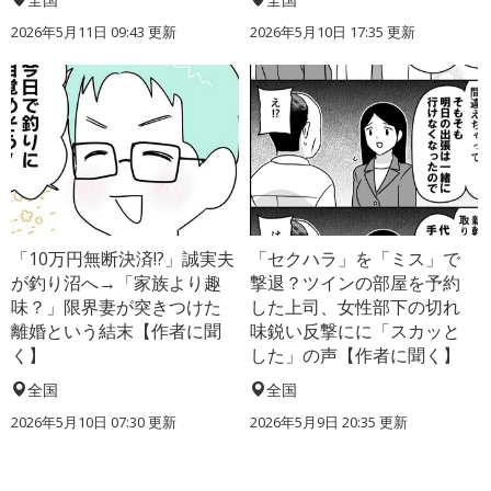
2026年5月11日 09:43 更新
2026年5月10日 17:35 更新
「10万円無断決済!?」誠実夫
「セクハラ」を「ミス」で
が釣り沼へ→「家族より趣
撃退？ツインの部屋を予約
味？」限界妻が突きつけた
した上司、女性部下の切れ
離婚という結末【作者に聞
味鋭い反撃にに「スカッと
く】
した」の声【作者に聞く】
全国
全国
2026年5月10日 07:30 更新
2026年5月9日 20:35 更新