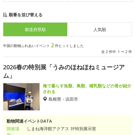
順番を並び替える
都道府県順
人気順
2
中国の動物ふれあいイベント
件ヒットしました
全 2 件中 1 〜 2 件
2026春の特別展「うみのほねほねミュージア
ム」
海で暮らす魚類、鳥類、哺乳類などの骨が紹介
される
島根県・浜田市
動物関連イベントDATA
開催場
しまね海洋館アクアス 3F特別展示室
所：