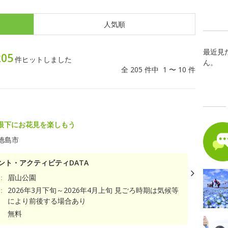
人気順
最近見
205
件ヒットしました
ん。
全 205 件中 1 〜 10 件
眼下にお花見を楽しもう
徳島市
ント・アクティビティDATA
：
眉山公園
：
2026年3月下旬～2026年4月上旬 見ごろ時期は気候等
により前後する場合あり
無料