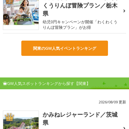
3
くうりんぼ冒険プラン／栃木
県
幼児0円キャンペーンが開催「わくわくう
りんぼ冒険プラン」がお得
関東のGW人気イベントランキング
GW人気スポットランキングから探す【関東】
2026/08/09 更新
かみねレジャーランド／茨城
1
県