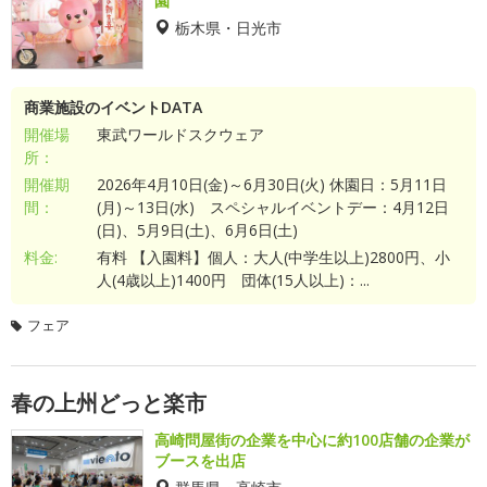
園
栃木県・日光市
商業施設のイベントDATA
開催場
東武ワールドスクウェア
所：
開催期
2026年4月10日(金)～6月30日(火) 休園日：5月11日
間：
(月)～13日(水) スペシャルイベントデー：4月12日
(日)、5月9日(土)、6月6日(土)
料金:
有料 【入園料】個人：大人(中学生以上)2800円、小
人(4歳以上)1400円 団体(15人以上)：...
フェア
春の上州どっと楽市
高崎問屋街の企業を中心に約100店舗の企業が
ブースを出店