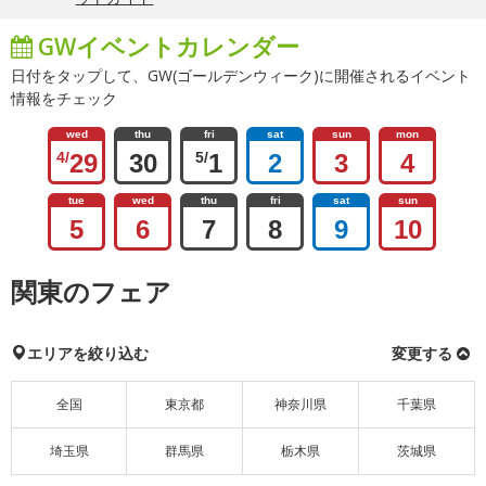
GWイベントカレンダー
日付をタップして、GW(ゴールデンウィーク)に開催されるイベント
情報をチェック
wed
thu
fri
sat
sun
mon
4/
29
30
5/
1
2
3
4
tue
wed
thu
fri
sat
sun
5
6
7
8
9
10
関東のフェア
エリアを絞り込む
変更する
全国
東京都
神奈川県
千葉県
埼玉県
群馬県
栃木県
茨城県