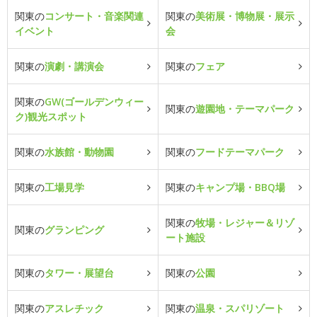
関東の
コンサート・音楽関連
関東の
美術展・博物展・展示
イベント
会
関東の
演劇・講演会
関東の
フェア
関東の
GW(ゴールデンウィー
関東の
遊園地・テーマパーク
ク)観光スポット
関東の
水族館・動物園
関東の
フードテーマパーク
関東の
工場見学
関東の
キャンプ場・BBQ場
関東の
牧場・レジャー＆リゾ
関東の
グランピング
ート施設
関東の
タワー・展望台
関東の
公園
関東の
アスレチック
関東の
温泉・スパリゾート