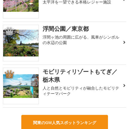
太平洋を一望できる本格レジャー施設
浮間公園／東京都
2
浮間ヶ池の周囲に広がる、風車がシンボル
の水辺の公園
モビリティリゾートもてぎ／
3
栃木県
人と自然とモビリティが融合したモビリテ
ィテーマパーク
関東のGW人気スポットランキング