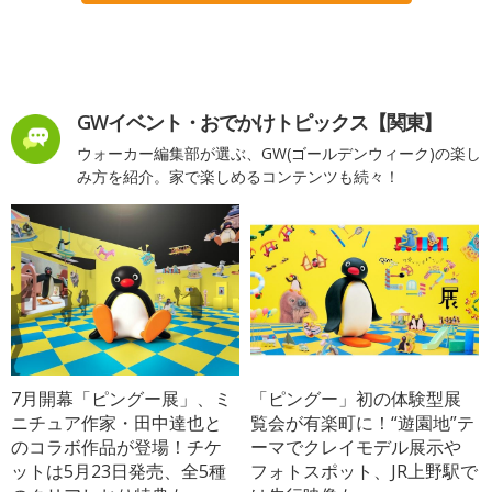
GWイベント・おでかけトピックス【関東】
ウォーカー編集部が選ぶ、GW(ゴールデンウィーク)の楽し
み方を紹介。家で楽しめるコンテンツも続々！
7月開幕「ピングー展」、ミ
「ピングー」初の体験型展
ニチュア作家・田中達也と
覧会が有楽町に！“遊園地”テ
のコラボ作品が登場！チケ
ーマでクレイモデル展示や
ットは5月23日発売、全5種
フォトスポット、JR上野駅で