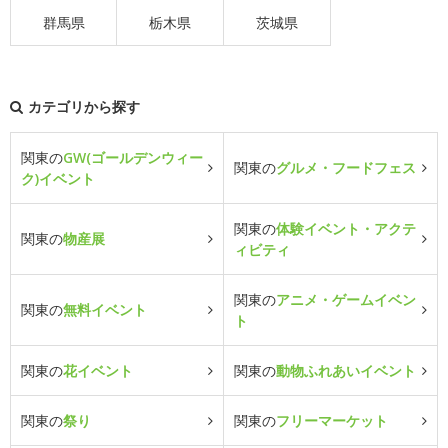
群馬県
栃木県
茨城県
カテゴリから探す
関東の
GW(ゴールデンウィー
関東の
グルメ・フードフェス
ク)イベント
関東の
体験イベント・アクテ
関東の
物産展
ィビティ
関東の
アニメ・ゲームイベン
関東の
無料イベント
ト
関東の
花イベント
関東の
動物ふれあいイベント
関東の
祭り
関東の
フリーマーケット