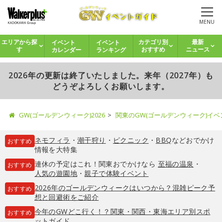
MENU
イベント
イベント
エリアから探
カテゴリ別
最新
カレンダー
ランキング
す
おすすめ
ニュース
2026年の更新は終了いたしました。来年（2027年）も
どうぞよろしくお願いします。
GW(ゴールデンウィーク)2026
関東のGW(ゴールデンウィーク)イ
ネモフィラ
・
潮干狩り
・
ピクニック
・
BBQ
などおでかけ
おすすめ
情報を大特集
連休の予定はこれ！関東おでかけなら
至福の温泉
・
おすすめ
人気の遊園地
・
親子で体験イベント
2026年のゴールデンウィークはいつから？混雑ピーク予
おすすめ
想と回避術をご紹介
今年のGWどこ行く！？関東・関西・東海エリア別スポ
おすすめ
ットガイド