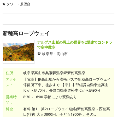
タワー・展望台
新穂高ロープウェイ
アルプス山脈の雲上の世界を2階建てゴンドラ
で空中散歩
岐阜県・高山市
住所：
岐阜県高山市奥飛騨温泉郷新穂高温泉
アクセ
【電車】JR高山駅から濃飛バスで新穂高ロープウェイ
ス：
停留所下車、徒歩すぐ 【車】中部縦貫自動車道高山
ICから約70分。長野自動車道松本ICから約90分
営業時
8:30～16:00 季節により変動あり
間：
料金：
有料 第1・第2ロープウェイ連絡(新穂高温泉～西穂高
口)往復 大人3800円、子ども1900円。その...