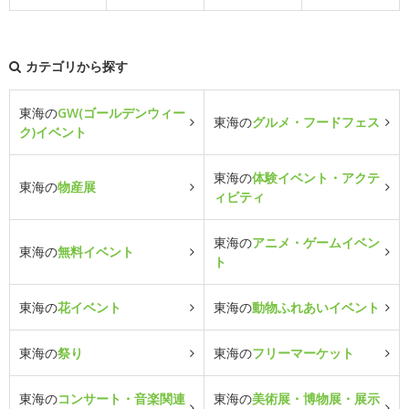
カテゴリから探す
東海の
GW(ゴールデンウィー
東海の
グルメ・フードフェス
ク)イベント
東海の
体験イベント・アクテ
東海の
物産展
ィビティ
東海の
アニメ・ゲームイベン
東海の
無料イベント
ト
東海の
花イベント
東海の
動物ふれあいイベント
東海の
祭り
東海の
フリーマーケット
東海の
コンサート・音楽関連
東海の
美術展・博物展・展示