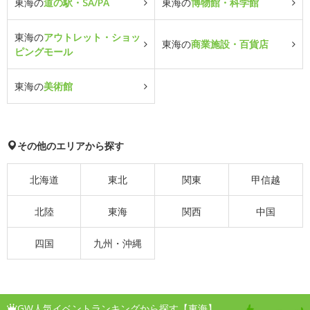
東海の
道の駅・SA/PA
東海の
博物館・科学館
東海の
アウトレット・ショッ
東海の
商業施設・百貨店
ピングモール
東海の
美術館
その他のエリアから探す
北海道
東北
関東
甲信越
北陸
東海
関西
中国
四国
九州・沖縄
GW人気イベントランキングから探す【東海】