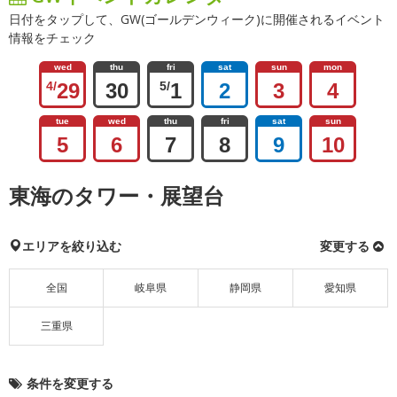
日付をタップして、GW(ゴールデンウィーク)に開催されるイベント
情報をチェック
wed
thu
fri
sat
sun
mon
4/
29
30
5/
1
2
3
4
tue
wed
thu
fri
sat
sun
5
6
7
8
9
10
東海のタワー・展望台
エリアを絞り込む
変更する
全国
岐阜県
静岡県
愛知県
三重県
条件を変更する