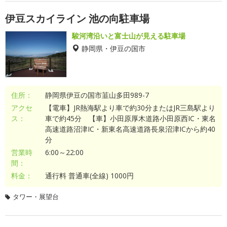
伊豆スカイライン 池の向駐車場
駿河湾沿いと富士山が見える駐車場
静岡県・伊豆の国市
住所：
静岡県伊豆の国市韮山多田989-7
アクセ
【電車】JR熱海駅より車で約30分またはJR三島駅より
ス：
車で約45分 【車】小田原厚木道路小田原西IC・東名
高速道路沼津IC・新東名高速道路長泉沼津ICから約40
分
営業時
6:00～22:00
間：
料金：
通行料 普通車(全線) 1000円
タワー・展望台