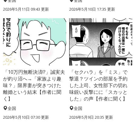
全国
全国
2026年5月11日 09:43 更新
2026年5月10日 17:35 更新
「10万円無断決済!?」誠実夫
「セクハラ」を「ミス」で
が釣り沼へ→「家族より趣
撃退？ツインの部屋を予約
味？」限界妻が突きつけた
した上司、女性部下の切れ
離婚という結末【作者に聞
味鋭い反撃にに「スカッと
く】
した」の声【作者に聞く】
全国
全国
2026年5月10日 07:30 更新
2026年5月9日 20:35 更新