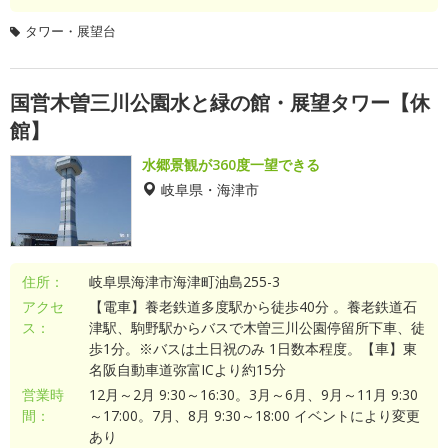
タワー・展望台
国営木曽三川公園水と緑の館・展望タワー【休
館】
水郷景観が360度一望できる
岐阜県・海津市
住所：
岐阜県海津市海津町油島255-3
アクセ
【電車】養老鉄道多度駅から徒歩40分 。養老鉄道石
ス：
津駅、駒野駅からバスで木曽三川公園停留所下車、徒
歩1分。※バスは土日祝のみ 1日数本程度。【車】東
名阪自動車道弥富ICより約15分
営業時
12月～2月 9:30～16:30。3月～6月、9月～11月 9:30
間：
～17:00。7月、8月 9:30～18:00 イベントにより変更
あり