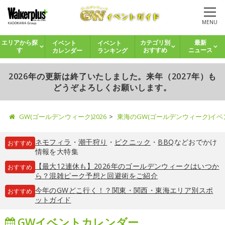
MENU
イベント
イベント
エリアから探
カテゴリ別
最新
カレンダー
ランキング
す
おすすめ
ニュース
2026年の更新は終了いたしました。来年（2027年）も
どうぞよろしくお願いします。
GW(ゴールデンウィーク)2026
東海のGW(ゴールデンウィーク)イ
ネモフィラ
・
潮干狩り
・
ピクニック
・
BBQ
などおでかけ
おすすめ
情報を大特集
【最大12連休も】2026年のゴールデンウィークはいつか
おすすめ
ら？混雑ピーク予想と回避術をご紹介
今年のGWどこ行く！？関東・関西・東海エリア別スポ
おすすめ
ットガイド
GWイベントカレンダー