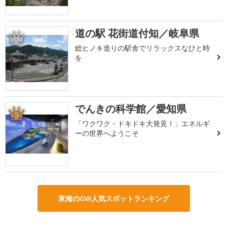
道の駅 花街道付知／岐阜県
2
総ヒノキ造りの駅舎でリラックスなひと時
を
でんきの科学館／愛知県
3
「ワクワク・ドキドキ大発見！」エネルギ
ーの世界へようこそ
東海のGW人気スポットランキング