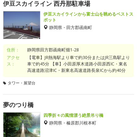
伊豆スカイライン 西丹那駐車場
伊豆スカイラインから富士山を眺めるベストス
ポット
静岡県・田方郡函南町
住所：
静岡県田方郡函南町畑1-28
アクセ
【電車】JR熱海駅より車で約30分またはJR三島駅より
ス：
車で約45分 【車】小田原厚木道路小田原西IC・東名
高速道路沼津IC・新東名高速道路長泉ICから約40分
タワー・展望台
夢のつり橋
四季折々の風情漂う絶景吊り橋
静岡県・榛原郡川根本町