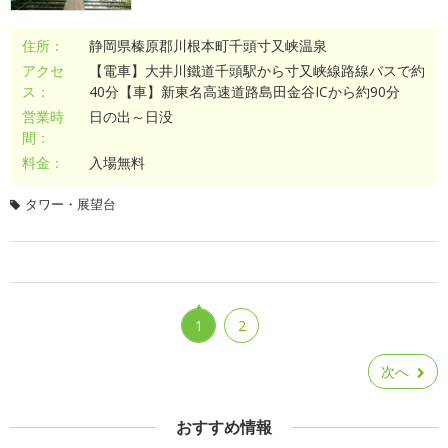
住所：
静岡県榛原郡川根本町千頭寸又峡温泉
アクセ
【電車】大井川鐵道千頭駅から寸又峡線路線バスで約
ス：
40分【車】新東名高速道路島田金谷ICから約90分
営業時
日の出～日没
間：
料金：
入場無料
タワー・展望台
1
2
次へ
おすすめ情報