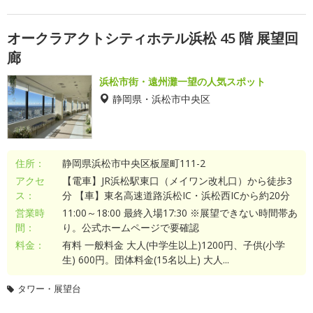
オークラアクトシティホテル浜松 45 階 展望回
廊
浜松市街・遠州灘一望の人気スポット
静岡県・浜松市中央区
住所：
静岡県浜松市中央区板屋町111-2
アクセ
【電車】JR浜松駅東口（メイワン改札口）から徒歩3
ス：
分 【車】東名高速道路浜松IC・浜松西ICから約20分
営業時
11:00～18:00 最終入場17:30 ※展望できない時間帯あ
間：
り。公式ホームページで要確認
料金：
有料 一般料金 大人(中学生以上)1200円、子供(小学
生) 600円。団体料金(15名以上) 大人...
タワー・展望台