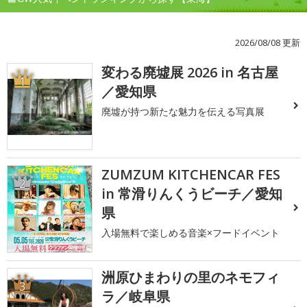
2026/08/08 更新
変わる廃墟展 2026 in 名古屋
1
／愛知県
廃墟が持つ新たな魅力を伝える写真展
ZUMZUM KITCHENCAR FES
2
in 常滑りんくうビーチ／愛知
県
入場無料で楽しめる音楽×フードイベント
洲原ひまわりの里のネモフィ
3
ラ／岐阜県