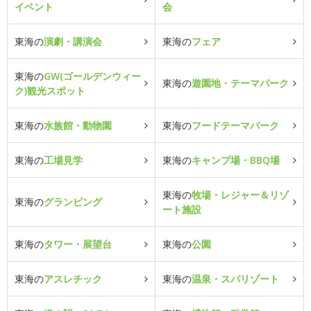
イベント
会
東海の
演劇・講演会
東海の
フェア
東海の
GW(ゴールデンウィー
東海の
遊園地・テーマパーク
ク)観光スポット
東海の
水族館・動物園
東海の
フードテーマパーク
東海の
工場見学
東海の
キャンプ場・BBQ場
東海の
牧場・レジャー＆リゾ
東海の
グランピング
ート施設
東海の
タワー・展望台
東海の
公園
東海の
アスレチック
東海の
温泉・スパリゾート