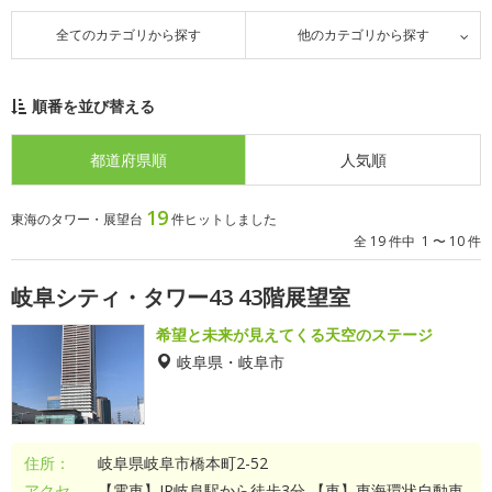
全てのカテゴリから探す
他のカテゴリから探す
順番を並び替える
都道府県順
人気順
19
東海のタワー・展望台
件ヒットしました
全 19 件中 1 〜 10 件
岐阜シティ・タワー43 43階展望室
希望と未来が見えてくる天空のステージ
岐阜県・岐阜市
住所：
岐阜県岐阜市橋本町2-52
アクセ
【電車】JR岐阜駅から徒歩3分 【車】東海環状自動車