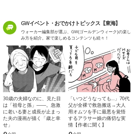
GWイベント・おでかけトピックス【東海】
ウォーカー編集部が選ぶ、GW(ゴールデンウィーク)の楽し
み方を紹介。家で楽しめるコンテンツも続々！
30歳の夫婦なのに、見た目
「いつどうなっても…」70代
は「祖母と孫」――。急激
父が全裸で救急搬送→大人
に老いる妻と成長が止まっ
用オムツを手に最悪を覚悟
た夫の漫画が描く「歳と幸
するアラサー娘の痛切な実
せ」
情【作者に聞く】