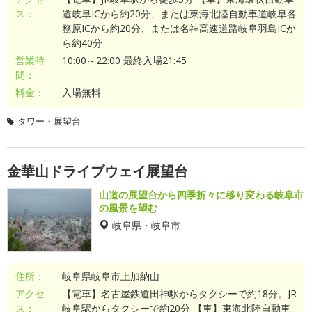
ス：
道岐阜ICから約20分、または東海北陸自動車道岐阜各
務原ICから約20分、または名神高速道路岐阜羽島ICか
ら約40分
営業時
10:00～22:00 最終入場21:45
間：
料金：
入場無料
タワー・展望台
金華山ドライブウェイ展望台
山道の展望台から四季折々に移り変わる岐阜市
の風景を望む
岐阜県・岐阜市
住所：
岐阜県岐阜市上加納山
アクセ
【電車】名古屋鉄道田神駅からタクシーで約18分。JR
ス：
岐阜駅からタクシーで約20分 【車】東海北陸自動車