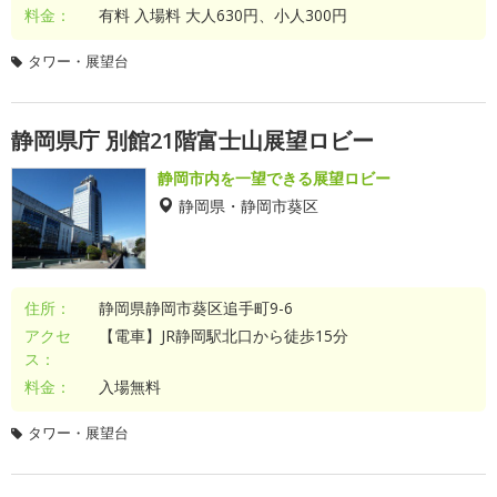
料金：
有料 入場料 大人630円、小人300円
タワー・展望台
静岡県庁 別館21階富士山展望ロビー
静岡市内を一望できる展望ロビー
静岡県・静岡市葵区
住所：
静岡県静岡市葵区追手町9-6
アクセ
【電車】JR静岡駅北口から徒歩15分
ス：
料金：
入場無料
タワー・展望台