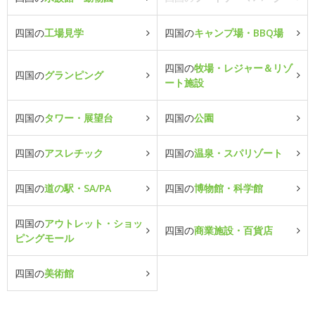
四国の
工場見学
四国の
キャンプ場・BBQ場
四国の
牧場・レジャー＆リゾ
四国の
グランピング
ート施設
四国の
タワー・展望台
四国の
公園
四国の
アスレチック
四国の
温泉・スパリゾート
四国の
道の駅・SA/PA
四国の
博物館・科学館
四国の
アウトレット・ショッ
四国の
商業施設・百貨店
ピングモール
四国の
美術館