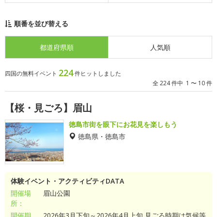
順番を並び替える
都道府県順
人気順
224
四国の無料イベント
件ヒットしました
全 224 件中 1 〜 10 件
【桜・見ごろ】眉山
徳島市街を眼下にお花見を楽しもう
徳島県・徳島市
体験イベント・アクティビティDATA
開催場
眉山公園
所：
開催期
2026年3月下旬～2026年4月上旬 見ごろ時期は気候等