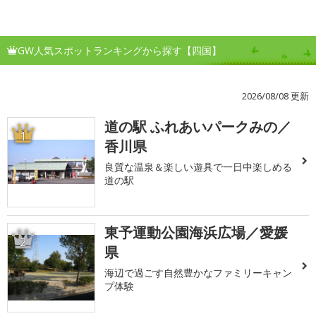
GW人気スポットランキングから探す【四国】
2026/08/08 更新
道の駅 ふれあいパークみの／
1
香川県
良質な温泉＆楽しい遊具で一日中楽しめる
道の駅
東予運動公園海浜広場／愛媛
2
県
海辺で過ごす自然豊かなファミリーキャン
プ体験