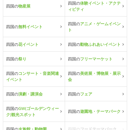
四国の
体験イベント・アクテ
四国の
物産展
ィビティ
四国の
アニメ・ゲームイベン
四国の
無料イベント
ト
四国の
花イベント
四国の
動物ふれあいイベント
四国の
祭り
四国の
フリーマーケット
四国の
コンサート・音楽関連
四国の
美術展・博物展・展示
イベント
会
四国の
演劇・講演会
四国の
フェア
四国の
GW(ゴールデンウィー
四国の
遊園地・テーマパーク
ク)観光スポット
四国の
水族館・動物園
四国の
フードテーマパーク