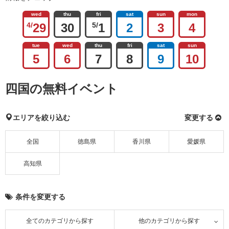
wed
thu
fri
sat
sun
mon
4/
29
30
5/
1
2
3
4
tue
wed
thu
fri
sat
sun
5
6
7
8
9
10
四国の無料イベント
エリアを絞り込む
変更する
全国
徳島県
香川県
愛媛県
高知県
条件を変更する
全てのカテゴリから探す
他のカテゴリから探す