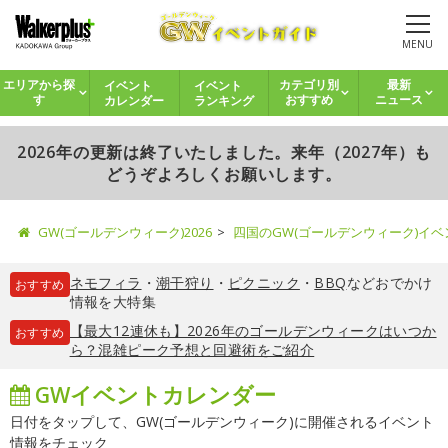
MENU
イベント
イベント
エリアから探
カテゴリ別
最新
カレンダー
ランキング
す
おすすめ
ニュース
2026年の更新は終了いたしました。来年（2027年）も
どうぞよろしくお願いします。
GW(ゴールデンウィーク)2026
四国のGW(ゴールデンウィーク)イ
ネモフィラ
・
潮干狩り
・
ピクニック
・
BBQ
などおでかけ
おすすめ
情報を大特集
【最大12連休も】2026年のゴールデンウィークはいつか
おすすめ
ら？混雑ピーク予想と回避術をご紹介
GWイベントカレンダー
日付をタップして、GW(ゴールデンウィーク)に開催されるイベント
情報をチェック