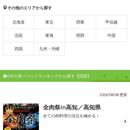
その他のエリアから探す
北海道
東北
関東
甲信越
北陸
東海
関西
中国
四国
九州・沖縄
GW人気イベントランキングから探す【四国】
2026/08/08 更新
全肉祭in高知／高知県
1
全ての肉料理の頂点を極める！