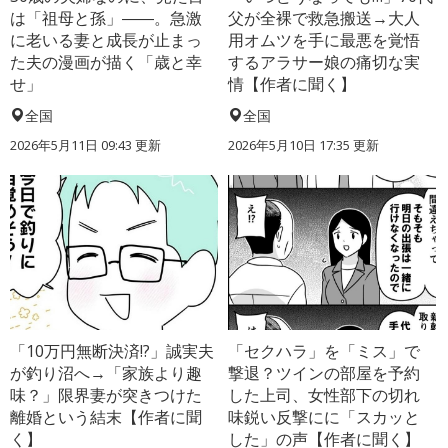
は「祖母と孫」――。急激
父が全裸で救急搬送→大人
に老いる妻と成長が止まっ
用オムツを手に最悪を覚悟
た夫の漫画が描く「歳と幸
するアラサー娘の痛切な実
せ」
情【作者に聞く】
全国
全国
2026年5月11日 09:43 更新
2026年5月10日 17:35 更新
「10万円無断決済!?」誠実夫
「セクハラ」を「ミス」で
が釣り沼へ→「家族より趣
撃退？ツインの部屋を予約
味？」限界妻が突きつけた
した上司、女性部下の切れ
離婚という結末【作者に聞
味鋭い反撃にに「スカッと
く】
した」の声【作者に聞く】