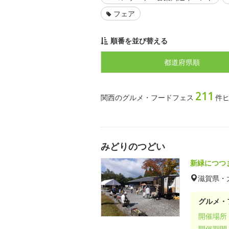
フェア
順番を並び替える
都道府県順
211
関西のグルメ・フードフェス
件
みどりのつどい
新緑につつ
滋賀県・
グルメ・
開催場所
開催期間