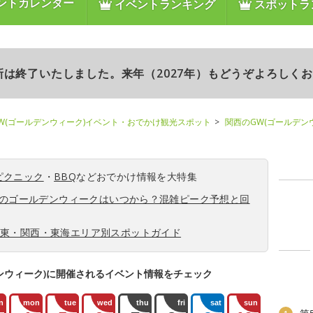
ントカレンダー
イベントランキング
スポットラ
更新は終了いたしました。来年（2027年）もどうぞよろしく
W(ゴールデンウィーク)イベント・おでかけ観光スポット
関西のGW(ゴールデン
ピクニック
・
BBQ
などおでかけ情報を大特集
6年のゴールデンウィークはいつから？混雑ピーク予想と回
関東・関西・東海エリア別スポットガイド
ンウィーク)に開催されるイベント情報をチェック
n
mon
tue
wed
thu
fri
sat
sun