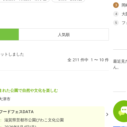
岡
3
大
4
フ
5
人気順
ヒットしました
全 211 件中 1 〜 10 件
最近見
ん。
まれた公園で自然や文化を楽しむ
大津市
フードフェスDATA
：
滋賀県営都市公園びわこ文化公園
：
2026年5月4日(月)