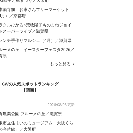
53回中之島まつり／大阪府
本願寺前 お東さんフリーマーケット
4月）／京都府
ラクルひかる×荒牧陽子ものまねジョイ
トスーパーライブ／滋賀県
ランチ手作りマルシェ（4月）／滋賀県
ルーメの丘 イースターフェスタ2026／
賀県
もっと見る
GWの人気スポットランキング
【関西】
2026/08/08 更新
賀農業公園 ブルーメの丘／滋賀県
阪市立住まいのミュージアム「大阪くら
の今昔館」／大阪府