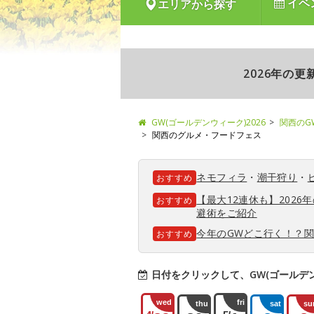
イベ
エリアから探す
2026年の
GW(ゴールデンウィーク)2026
関西のG
関西のグルメ・フードフェス
ネモフィラ
・
潮干狩り
・
おすすめ
【最大12連休も】202
おすすめ
避術をご紹介
今年のGWどこ行く！？
おすすめ
日付をクリックして、GW(ゴールデ
wed
fri
thu
sat
su