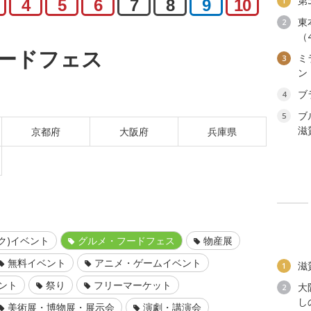
第
1
4
5
6
7
8
9
10
東
2
（
ードフェス
ミ
3
ン
ブ
4
ブ
5
滋
京都府
大阪府
兵庫県
ク)イベント
グルメ・フードフェス
物産展
無料イベント
アニメ・ゲームイベント
滋
1
ント
祭り
フリーマーケット
大
2
し
美術展・博物展・展示会
演劇・講演会