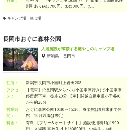
割引あり(A)3700円、(B)5000円、(C...
キャンプ場・BBQ場
長岡市おぐに森林公園
入浴施設が隣接する癒やしのキャンプ場
新潟県・長岡市
住所：
新潟県長岡市小国町上岩田208
アクセ
【電車】JR長岡駅からバス(小国車庫行き)で小国車庫
ス：
停留所下車、徒歩20分 【車】関越自動車道小千谷IC
から約20分
営業時
おぐに森林公園10:30～15:30、養楽館は9月末まで休
間：
館、10月以降は未定
料金：
有料 【フリー&オートサイト】施設使用料1泊1900
円。入場料 高校生以上1泊800円、中学生～4歳...