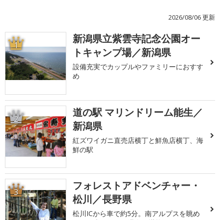
2026/08/06 更新
新潟県立紫雲寺記念公園オー
1
トキャンプ場／新潟県
設備充実でカップルやファミリーにおすす
め
道の駅 マリンドリーム能生／
2
新潟県
紅ズワイガニ直売店横丁と鮮魚店横丁、海
鮮の駅
フォレストアドベンチャー・
3
松川／長野県
松川ICから車で約5分。南アルプスを眺め