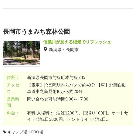
長岡市うまみち森林公園
信濃川が見える絶景でリフレッシュ
新潟県・長岡市
住所：
新潟県長岡市与板町本与板745
アクセ
【電車】JR長岡駅からバスで約40分 【車】北陸自動
ス：
車道中之島見附ICから約20分
営業時
問い合わせ可能時間9:00～17:00
間：
料金：
有料 入場料：1泊2日200円、日帰り100円。オートサ
イト1泊2日5000円。テントサイト1泊2日...
キャンプ場・BBQ場