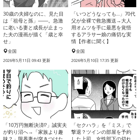
30歳の夫婦なのに、見た目
「いつどうなっても…」70代
は「祖母と孫」――。急激
父が全裸で救急搬送→大人
に老いる妻と成長が止まっ
用オムツを手に最悪を覚悟
た夫の漫画が描く「歳と幸
するアラサー娘の痛切な実
せ」
情【作者に聞く】
全国
全国
2026年5月11日 09:43 更新
2026年5月10日 17:35 更新
「10万円無断決済!?」誠実夫
「セクハラ」を「ミス」で
が釣り沼へ→「家族より趣
撃退？ツインの部屋を予約
味？」限界妻が突きつけた
した上司、女性部下の切れ