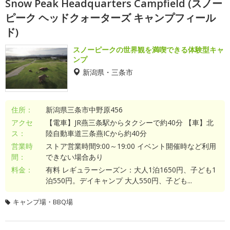
Snow Peak Headquarters Campfield (スノー
ピーク ヘッドクォーターズ キャンプフィール
ド)
スノーピークの世界観を満喫できる体験型キャ
ンプ
新潟県・三条市
住所：
新潟県三条市中野原456
アクセ
【電車】JR燕三条駅からタクシーで約40分 【車】北
ス：
陸自動車道三条燕ICから約40分
営業時
ストア営業時間9:00～19:00 イベント開催時など利用
間：
できない場合あり
料金：
有料 レギュラーシーズン：大人1泊1650円、子ども1
泊550円。デイキャンプ 大人550円、子ども...
キャンプ場・BBQ場