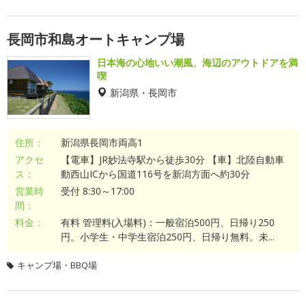
長岡市和島オートキャンプ場
日本海の心地いい潮風、海辺のアウトドアを満
喫
新潟県・長岡市
住所：
新潟県長岡市両高1
アクセ
【電車】JR妙法寺駅から徒歩30分 【車】北陸自動車
ス：
動西山ICから国道116号を新潟方面へ約30分
営業時
受付 8:30～17:00
間：
料金：
有料 管理料(入場料)：一般宿泊500円、日帰り250
円。小学生・中学生宿泊250円、日帰り無料。未...
キャンプ場・BBQ場