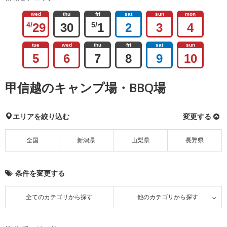
wed
thu
fri
sat
sun
mon
4/
29
30
5/
1
2
3
4
tue
wed
thu
fri
sat
sun
5
6
7
8
9
10
甲信越のキャンプ場・BBQ場
エリアを絞り込む
変更する
全国
新潟県
山梨県
長野県
条件を変更する
全てのカテゴリから探す
他のカテゴリから探す