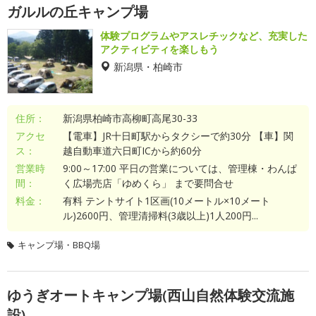
ガルルの丘キャンプ場
体験プログラムやアスレチックなど、充実した
アクティビティを楽しもう
新潟県・柏崎市
住所：
新潟県柏崎市高柳町高尾30-33
アクセ
【電車】JR十日町駅からタクシーで約30分 【車】関
ス：
越自動車道六日町ICから約60分
営業時
9:00～17:00 平日の営業については、管理棟・わんぱ
間：
く広場売店「ゆめくら」 まで要問合せ
料金：
有料 テントサイト1区画(10メートル×10メート
ル)2600円、管理清掃料(3歳以上)1人200円...
キャンプ場・BBQ場
ゆうぎオートキャンプ場(西山自然体験交流施
設)