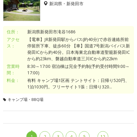
新潟県・新発田市
住所：
新潟県新発田市滝谷1686
アクセ
【電車】JR新発田駅からバス(約40分)で赤谷連絡所前
ス：
停留所下車、徒歩60分 【車】国道7号新潟バイパス新
発田ICから約40分。日本海東北自動車道聖籠新発田IC
から約23km、磐越自動車道三川ICから約22km
営業時
8:30～17:00 宿泊棟は完全予約制(予約受付時間9:00～
間：
17:00)
料金：
有料 キャンプ場1区画 テントサイト：日帰り520円、
1泊1030円。フリーサイト1張：日帰り320...
キャンプ場・BBQ場
…
1
2
3
4
5
12