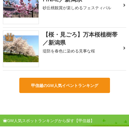
砂丘桃観賞が楽しめるフェスティバル
【桜・見ごろ】万本桜植樹帯
3
／新潟県
堤防を春色に染める見事な桜
甲信越のGW人気イベントランキング
GW人気スポットランキングから探す【甲信越】