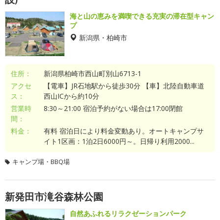
海と山の恵みを満喫できる充実の滞在型キャン
プ
新潟県・柏崎市
住所：
新潟県柏崎市西山町別山6713-1
アクセ
【電車】JR石地駅から徒歩30分 【車】北陸自動車道
ス：
西山ICから約10分
営業時
8:30～21:00 宿泊予約がない場合は17:00閉館
間：
料金：
有料 宿泊日により料金変動あり。オートキャンプサ
イト1区画：1泊2日6000円～。日帰り利用2000...
キャンプ場・BBQ場
新発田市滝谷森林公園
自然あふれるリラクゼーションパーク