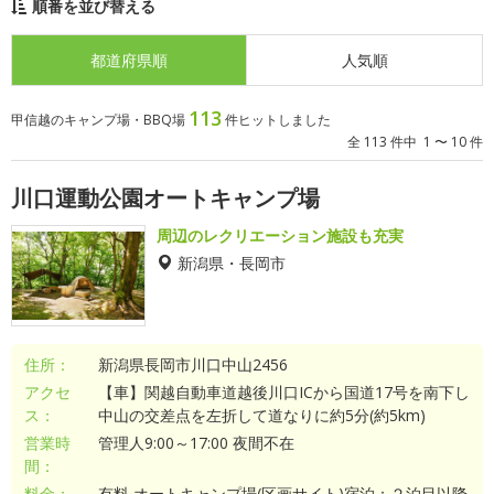
順番を並び替える
都道府県順
人気順
113
甲信越のキャンプ場・BBQ場
件ヒットしました
全 113 件中 1 〜 10 件
川口運動公園オートキャンプ場
周辺のレクリエーション施設も充実
新潟県・長岡市
住所：
新潟県長岡市川口中山2456
アクセ
【車】関越自動車道越後川口ICから国道17号を南下し
ス：
中山の交差点を左折して道なりに約5分(約5km)
営業時
管理人9:00～17:00 夜間不在
間：
料金：
有料 オートキャンプ場(区画サイト)宿泊：２泊目以降