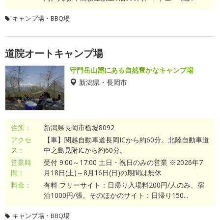
キャンプ場・BBQ場
道院オートキャンプ場
守門岳山麓にある自然豊かなキャンプ場
新潟県・長岡市
住所：
新潟県長岡市栃堀8092
アクセ
【車】関越自動車道長岡ICから約60分。北陸自動車道
ス：
中之島見附ICから約60分。
営業時
受付 9:00～17:00 土日・祝日のみの営業 ※2026年7
間：
月18日(土)～8月16日(日)の期間は無休
料金：
有料 フリーサイト：日帰り入場料200円/人のみ、宿
泊1000円/張。そのほかのサイト：日帰り150...
キャンプ場・BBQ場