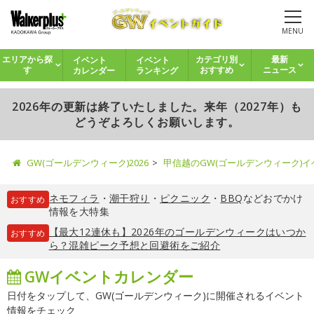
MENU
イベント
イベント
エリアから探
カテゴリ別
最新
カレンダー
ランキング
す
おすすめ
ニュース
2026年の更新は終了いたしました。来年（2027年）も
どうぞよろしくお願いします。
GW(ゴールデンウィーク)2026
甲信越のGW(ゴールデンウィーク)
ネモフィラ
・
潮干狩り
・
ピクニック
・
BBQ
などおでかけ
おすすめ
情報を大特集
【最大12連休も】2026年のゴールデンウィークはいつか
おすすめ
ら？混雑ピーク予想と回避術をご紹介
GWイベントカレンダー
日付をタップして、GW(ゴールデンウィーク)に開催されるイベント
情報をチェック