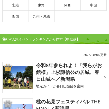
北陸
東海
関西
中国
四国
九州・沖縄
GW人気イベントランキングから探す【甲信越】
2026/08/06 更新
令和8年参られよ！「我らがお
1
館様」上杉謙信公の居城、春
日山城へ／新潟県
地元ガイドが春日山城跡を案内
桃の花見フェスティバル THE
2
FINAL／新潟県