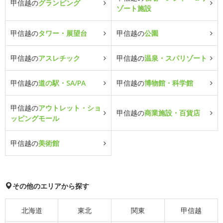
甲信越の
グランピング
ゾート施設
甲信越の
タワー・展望台
甲信越の
公園
甲信越の
アスレチック
甲信越の
温泉・スパリゾート
甲信越の
道の駅・SA/PA
甲信越の
博物館・科学館
甲信越の
アウトレット・ショ
甲信越の
商業施設・百貨店
ッピングモール
甲信越の
美術館
その他のエリアから探す
北海道
東北
関東
甲信越