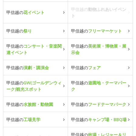
甲信越の
動物ふれあいイベン
甲信越の
花イベント
ト
甲信越の
祭り
甲信越の
フリーマーケット
甲信越の
コンサート・音楽関
甲信越の
美術展・博物展・展
連イベント
示会
甲信越の
演劇・講演会
甲信越の
フェア
甲信越の
GW(ゴールデンウィ
甲信越の
遊園地・テーマパー
ーク)観光スポット
ク
甲信越の
水族館・動物園
甲信越の
フードテーマパーク
甲信越の
工場見学
甲信越の
キャンプ場・BBQ場
甲信越の
牧場・レジャー＆リ