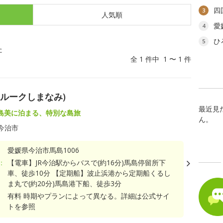
四
3
人気順
愛
4
ひ
5
た
全 1 件中 1 〜 1 件
ンルークしまなみ)
最近見
島美に泊まる、特別な島旅
ん。
今治市
愛媛県今治市馬島1006
：
【電車】JR今治駅からバスで(約16分)馬島停留所下
車、徒歩10分 【定期船】波止浜港から定期船くるし
ま丸で(約20分)馬島港下船、徒歩3分
有料 時期やプランによって異なる。詳細は公式サイ
トを参照