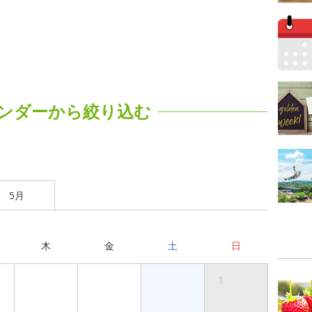
ンダーから絞り込む
5月
木
金
土
日
1