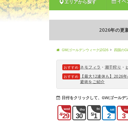
イベ
エリアから探す
2026年の
GW(ゴールデンウィーク)2026
四国のG
ネモフィラ
・
潮干狩り
・
おすすめ
【最大12連休も】202
おすすめ
避術をご紹介
日付をクリックして、GW(ゴールデ
wed
fri
thu
sat
su
4/
5/
29
30
1
2
3