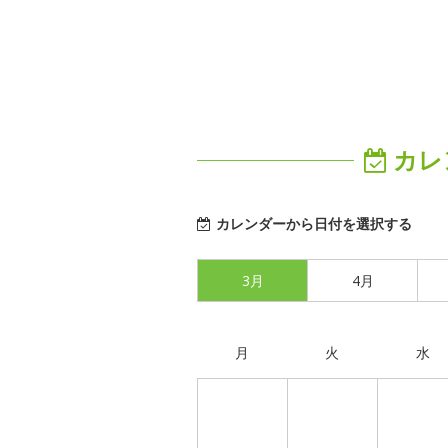
カレ
カレンダーから日付を選択する
3月
4月
月
火
水