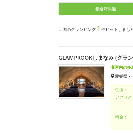
都道府県順
1
四国のグランピング
件ヒットしまし
GLAMPROOKしまなみ (グラ
瀬戸内の多
愛媛県・
住所：
アクセス
料金：