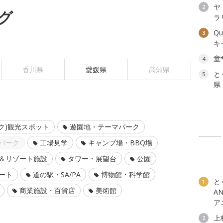
ヤ
2
グ
ラ
Q
3
キ
童
4
香川県
愛媛県
高知県
と
5
県
ク)観光スポット
遊園地・テーマパーク
パーク
工場見学
キャンプ場・BBQ場
＆リゾート施設
タワー・展望台
公園
ート
道の駅・SA/PA
博物館・科学館
と
1
商業施設・百貨店
美術館
A
ア
上
2