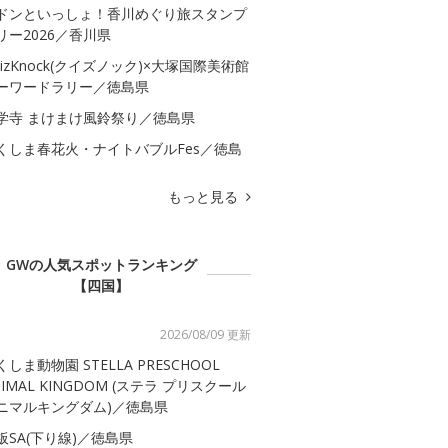
ドンといっしょ！香川めぐり旅スタンプ
リー2026／香川県
uizKnock(クイズノック)×大塚国際美術館
ーワードラリー／徳島県
学寺 まけまけ風鈴祭り／徳島県
くしま春花火・ナイトバブルFes／徳島
もっと見る
GWの人気スポットランキング
【四国】
2026/08/09 更新
くしま動物園 STELLA PRESCHOOL
NIMAL KINGDOM (ステラ プリスクール
ニマルキングダム)／徳島県
板SA(下り線)／徳島県