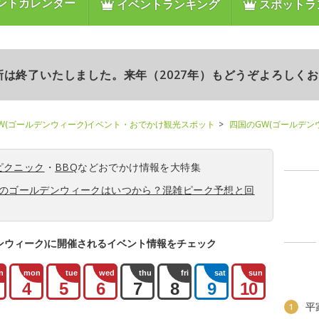
ントカレンダー
イベントランキング
スポットラ
更新は終了いたしました。来年（2027年）もどうぞよろしく
W(ゴールデンウィーク)イベント・おでかけ観光スポット
四国のGW(ゴールデン
ピクニック
・
BBQ
などおでかけ情報を大特集
6年のゴールデンウィークはいつから？混雑ピーク予想と回
ンウィーク)に開催されるイベント情報をチェック
n
mon
tue
wed
thu
fri
sat
sun
4
5
6
7
8
9
10
平
1