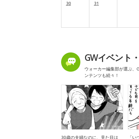
30
31
GWイベント
ウォーカー編集部が選ぶ、G
ンテンツも続々！
30歳の夫婦なのに、見た目は
「い