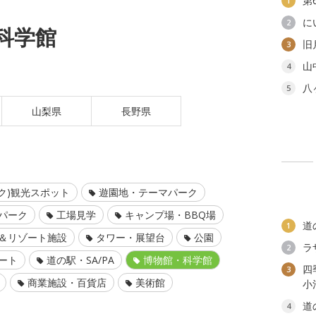
第
1
に
2
科学館
旧
3
山
4
八
5
山梨県
長野県
ク)観光スポット
遊園地・テーマパーク
パーク
工場見学
キャンプ場・BBQ場
道
1
＆リゾート施設
タワー・展望台
公園
ラ
2
ート
道の駅・SA/PA
博物館・科学館
四
3
商業施設・百貨店
美術館
小
道
4