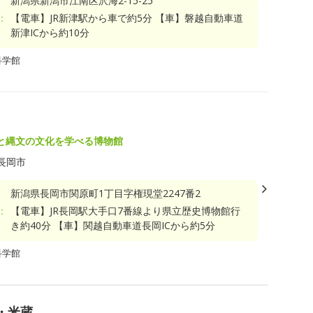
新潟県新潟市江南区沢海2-15-25
：
【電車】JR新津駅から車で約5分 【車】磐越自動車道
新津ICから約10分
科学館
と縄文の文化を学べる博物館
長岡市
新潟県長岡市関原町1丁目字権現堂2247番2
：
【電車】JR長岡駅大手口7番線より県立歴史博物館行
き約40分 【車】関越自動車道長岡ICから約5分
科学館
・米蔵