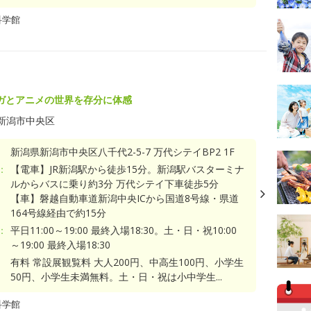
科学館
ガとアニメの世界を存分に体感
新潟市中央区
新潟県新潟市中央区八千代2-5-7 万代シテイBP2 1F
：
【電車】JR新潟駅から徒歩15分。新潟駅バスターミナ
ルからバスに乗り約3分 万代シテイ下車徒歩5分
【車】磐越自動車道新潟中央ICから国道8号線・県道
164号線経由で約15分
：
平日11:00～19:00 最終入場18:30。土・日・祝10:00
～19:00 最終入場18:30
有料 常設展観覧料 大人200円、中高生100円、小学生
50円、小学生未満無料。土・日・祝は小中学生...
科学館