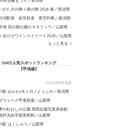
60回雪椿まつり／新潟県
いがた犬の陣ｘ猫の陣 2026 春／新潟県
月潟駅発 架空鉄道 星空列車／新潟県
中湖 花の都公園のネモフィラ／山梨県
ヶ岳ロゼワインストリート2026／山梨県
もっと見る
GWの人気スポットランキング
【甲信越】
2026/08/08 更新
の駅 みかわ/水ト川ノとうふや／新潟県
ザウォーク甲斐双葉／山梨県
季の杜おしの公園 岡田紅陽写真美術館・
池邦夫絵手紙美術館／山梨県
の駅 はくしゅう／山梨県