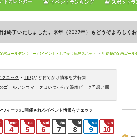
ントカレンダー
イベントランキング
スポットラ
更新は終了いたしました。来年（2027年）もどうぞよろしく
GW(ゴールデンウィーク)イベント・おでかけ観光スポット
甲信越のGW(ゴール
ピクニック
・
BBQ
などおでかけ情報を大特集
6年のゴールデンウィークはいつから？混雑ピーク予想と回
ンウィーク)に開催されるイベント情報をチェック
n
mon
tue
wed
thu
fri
sat
sun
4
5
6
7
8
9
10