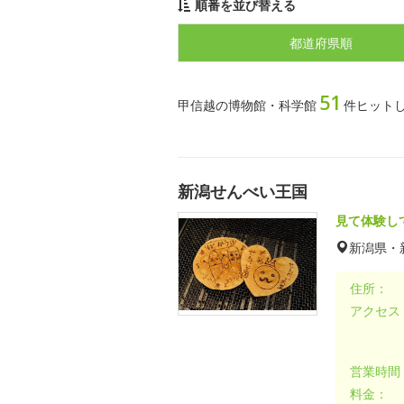
順番を並び替える
都道府県順
51
甲信越の博物館・科学館
件ヒット
新潟せんべい王国
見て体験し
新潟県・
住所：
アクセス
営業時間
料金：