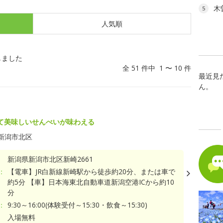
木
5
人気順
しました
全 51 件中 1 〜 10 件
最近見
ん。
て美味しいせんべいが味わえる
新潟市北区
新潟県新潟市北区新崎2661
：
【電車】JR白新線新崎駅から徒歩約20分、または車で
約5分 【車】日本海東北自動車道新潟空港ICから約10
分
：
9:30～16:00(体験受付～15:30・飲食～15:30)
入場無料