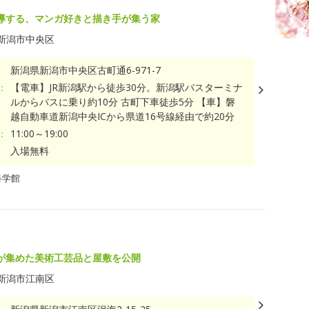
導する、マンガ好きと描き手が集う家
新潟市中央区
新潟県新潟市中央区古町通6-971-7
：
【電車】JR新潟駅から徒歩30分。新潟駅バスターミナ
ルからバスに乗り約10分 古町下車徒歩5分 【車】磐
越自動車道新潟中央ICから県道16号線経由で約20分
：
11:00～19:00
入場無料
科学館
が集めた美術工芸品と屋敷を公開
新潟市江南区