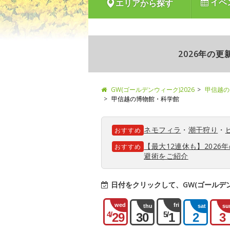
イベ
エリアから探す
2026年の
GW(ゴールデンウィーク)2026
甲信越の
甲信越の博物館・科学館
ネモフィラ
・
潮干狩り
・
おすすめ
【最大12連休も】202
おすすめ
避術をご紹介
日付をクリックして、GW(ゴールデ
wed
fri
thu
sat
su
4/
5/
29
30
1
2
3