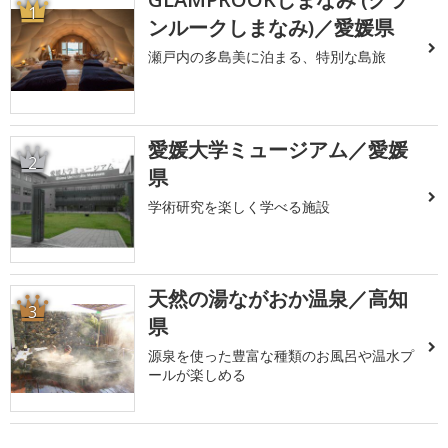
1
ンルークしまなみ)／愛媛県
瀬戸内の多島美に泊まる、特別な島旅
愛媛大学ミュージアム／愛媛
2
県
学術研究を楽しく学べる施設
天然の湯ながおか温泉／高知
3
県
源泉を使った豊富な種類のお風呂や温水プ
ールが楽しめる