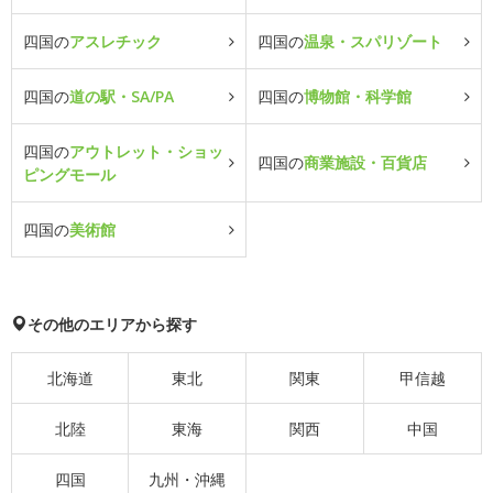
四国の
アスレチック
四国の
温泉・スパリゾート
四国の
道の駅・SA/PA
四国の
博物館・科学館
四国の
アウトレット・ショッ
四国の
商業施設・百貨店
ピングモール
四国の
美術館
その他のエリアから探す
北海道
東北
関東
甲信越
北陸
東海
関西
中国
四国
九州・沖縄