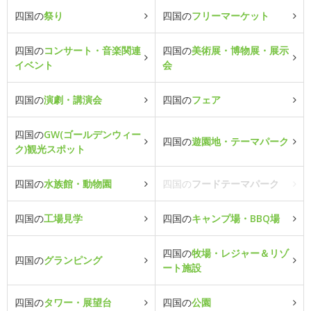
四国の
祭り
四国の
フリーマーケット
四国の
コンサート・音楽関連
四国の
美術展・博物展・展示
イベント
会
四国の
演劇・講演会
四国の
フェア
四国の
GW(ゴールデンウィー
四国の
遊園地・テーマパーク
ク)観光スポット
四国の
水族館・動物園
四国の
フードテーマパーク
四国の
工場見学
四国の
キャンプ場・BBQ場
四国の
牧場・レジャー＆リゾ
四国の
グランピング
ート施設
四国の
タワー・展望台
四国の
公園