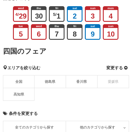
wed
thu
fri
sat
sun
mon
4/
29
30
5/
1
2
3
4
tue
wed
thu
fri
sat
sun
5
6
7
8
9
10
四国のフェア
エリアを絞り込む
変更する
全国
徳島県
香川県
愛媛県
高知県
条件を変更する
全てのカテゴリから探す
他のカテゴリから探す