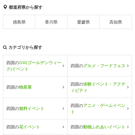
都道府県から探す
徳島県
香川県
愛媛県
高知県
カテゴリから探す
四国の
GW(ゴールデンウィー
四国の
グルメ・フードフェス
ク)イベント
四国の
体験イベント・アクテ
四国の
物産展
ィビティ
四国の
アニメ・ゲームイベン
四国の
無料イベント
ト
四国の
花イベント
四国の
動物ふれあいイベント