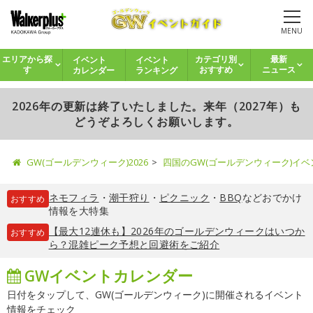
MENU
イベント
イベント
エリアから探
カテゴリ別
最新
カレンダー
ランキング
す
おすすめ
ニュース
2026年の更新は終了いたしました。来年（2027年）も
どうぞよろしくお願いします。
GW(ゴールデンウィーク)2026
四国のGW(ゴールデンウィーク)イ
ネモフィラ
・
潮干狩り
・
ピクニック
・
BBQ
などおでかけ
おすすめ
情報を大特集
【最大12連休も】2026年のゴールデンウィークはいつか
おすすめ
ら？混雑ピーク予想と回避術をご紹介
GWイベントカレンダー
日付をタップして、GW(ゴールデンウィーク)に開催されるイベント
情報をチェック