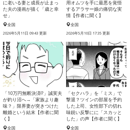
に老いる妻と成長が止まっ
用オムツを手に最悪を覚悟
た夫の漫画が描く「歳と幸
するアラサー娘の痛切な実
せ」
情【作者に聞く】
全国
全国
2026年5月11日 09:43 更新
2026年5月10日 17:35 更新
「10万円無断決済!?」誠実夫
「セクハラ」を「ミス」で
が釣り沼へ→「家族より趣
撃退？ツインの部屋を予約
味？」限界妻が突きつけた
した上司、女性部下の切れ
離婚という結末【作者に聞
味鋭い反撃にに「スカッと
く】
した」の声【作者に聞く】
全国
全国