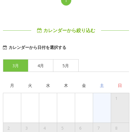
1
カレンダーから絞り込む
カレンダーから日付を選択する
3月
4月
5月
月
火
水
木
金
土
日
1
2
3
4
5
6
7
8