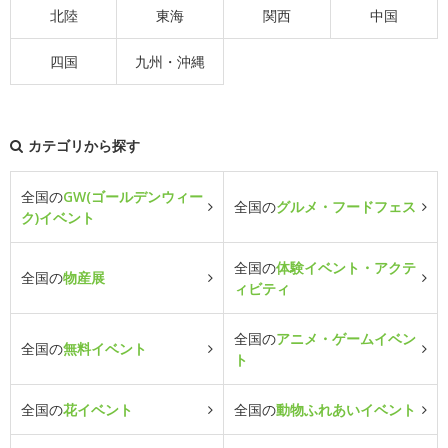
北陸
東海
関西
中国
四国
九州・沖縄
カテゴリから探す
全国の
GW(ゴールデンウィー
全国の
グルメ・フードフェス
ク)イベント
全国の
体験イベント・アクテ
全国の
物産展
ィビティ
全国の
アニメ・ゲームイベン
全国の
無料イベント
ト
全国の
花イベント
全国の
動物ふれあいイベント