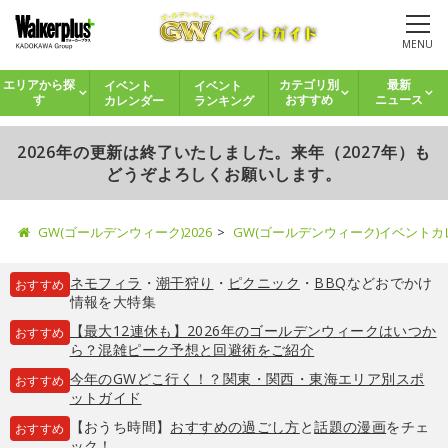
MENU
イベント
イベント
エリアから探
カテゴリ別
最新
カレンダー
ランキング
す
おすすめ
ニュース
2026年の更新は終了いたしました。来年（2027年）も
どうぞよろしくお願いします。
GW(ゴールデンウィーク)2026
GW(ゴールデンウィーク)イベント
ネモフィラ
・
潮干狩り
・
ピクニック
・
BBQ
などおでかけ
おすすめ
情報を大特集
【最大12連休も】2026年のゴールデンウィークはいつか
おすすめ
ら？混雑ピーク予想と回避術をご紹介
今年のGWどこ行く！？関東・関西・東海エリア別スポ
おすすめ
ットガイド
【おうち時間】
おすすめの過ごし方
と
話題の漫画
をチェ
おすすめ
ック！