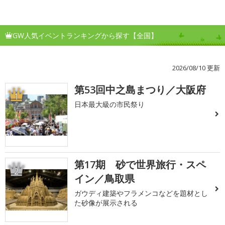
GW人気イベントランキングから探す【全国】
2026/08/10 更新
第53回中之島まつり／大阪府
1
日本最大級の市民祭り
第17期 砂で世界旅行・スペ
2
イン／鳥取県
ガウディ建築やフラメンコなどを題材とし
た砂像が展示される