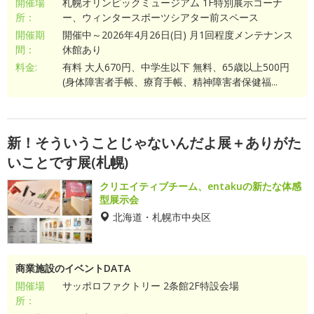
開催場
札幌オリンピックミュージアム 1F特別展示コーナ
所：
ー、ウィンタースポーツシアター前スペース
開催期
開催中～2026年4月26日(日) 月1回程度メンテナンス
間：
休館あり
料金:
有料 大人670円、中学生以下 無料、65歳以上500円
(身体障害者手帳、療育手帳、精神障害者保健福...
新！そういうことじゃないんだよ展＋ありがた
いことです展(札幌)
クリエイティブチーム、entakuの新たな体感
型展示会
北海道・札幌市中央区
商業施設のイベントDATA
開催場
サッポロファクトリー 2条館2F特設会場
所：