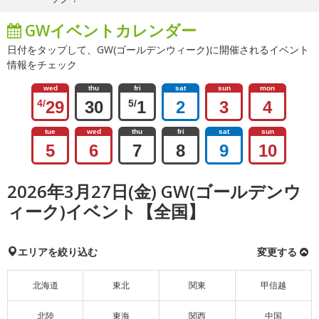
GWイベントカレンダー
日付をタップして、GW(ゴールデンウィーク)に開催されるイベント
情報をチェック
wed
thu
fri
sat
sun
mon
4/
29
30
5/
1
2
3
4
tue
wed
thu
fri
sat
sun
5
6
7
8
9
10
2026年3月27日(金) GW(ゴールデンウ
ィーク)イベント【全国】
エリアを絞り込む
変更する
北海道
東北
関東
甲信越
北陸
東海
関西
中国