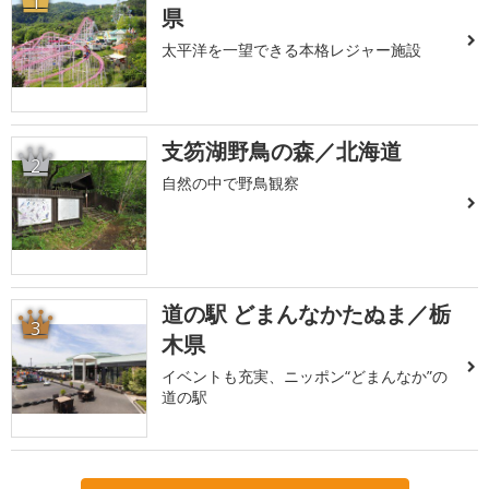
1
県
太平洋を一望できる本格レジャー施設
支笏湖野鳥の森／北海道
2
自然の中で野鳥観察
道の駅 どまんなかたぬま／栃
3
木県
イベントも充実、ニッポン“どまんなか”の
道の駅