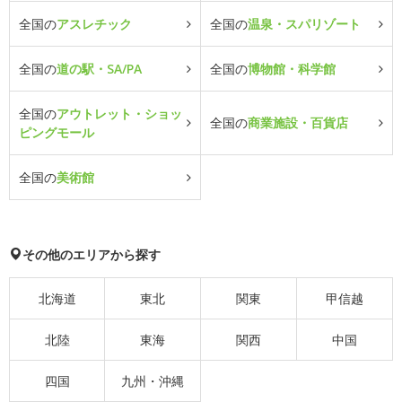
全国の
アスレチック
全国の
温泉・スパリゾート
全国の
道の駅・SA/PA
全国の
博物館・科学館
全国の
アウトレット・ショッ
全国の
商業施設・百貨店
ピングモール
全国の
美術館
その他のエリアから探す
北海道
東北
関東
甲信越
北陸
東海
関西
中国
四国
九州・沖縄