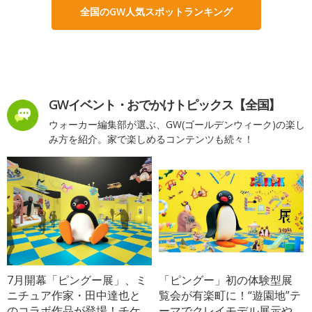
全国のGW人気スポットランキング
GWイベント・おでかけトピックス【全国】
ウォーカー編集部が選ぶ、GW(ゴールデンウィーク)の楽し
み方を紹介。家で楽しめるコンテンツも続々！
7月開幕「ピングー展」、ミ
「ピングー」初の体験型展
ニチュア作家・田中達也と
覧会が有楽町に！“遊園地”テ
のコラボ作品が登場！チケ
ーマでクレイモデル展示や