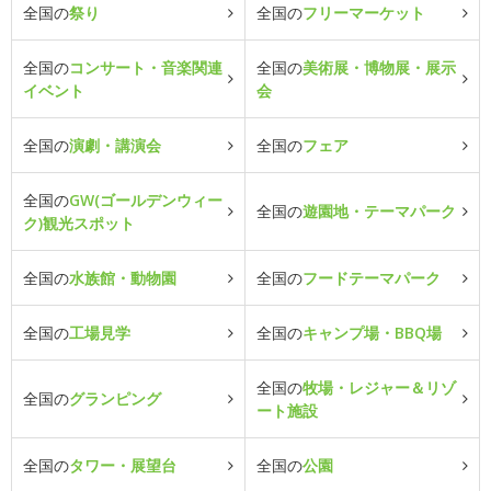
全国の
祭り
全国の
フリーマーケット
全国の
コンサート・音楽関連
全国の
美術展・博物展・展示
イベント
会
全国の
演劇・講演会
全国の
フェア
全国の
GW(ゴールデンウィー
全国の
遊園地・テーマパーク
ク)観光スポット
全国の
水族館・動物園
全国の
フードテーマパーク
全国の
工場見学
全国の
キャンプ場・BBQ場
全国の
牧場・レジャー＆リゾ
全国の
グランピング
ート施設
全国の
タワー・展望台
全国の
公園