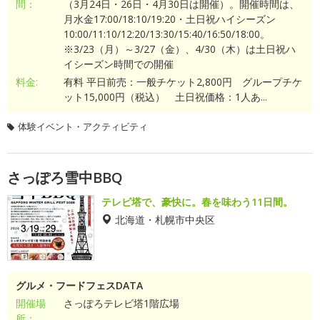
間：
（3月24日・26日・4月30日は開催）。開催時間は、
月水金17:00/18:10/19:20・土日祝ハイシーズン
10:00/11:10/12:20/13:30/15:40/16:50/18:00。
※3/23（月）～3/27（金）、4/30（木）は土日祝ハ
イシーズン時間での開催
料金:
有料 平日前売：一般チケット2,800円 グループチケ
ット15,000円（税込） 土日祝価格：1人あ...
体験イベント・アクティビティ
さっぽろ雪中BBQ
テレビ塔で、豪快に。春を味わう11日間。
北海道・札幌市中央区
グルメ・フードフェスDATA
開催場
さっぽろテレビ塔1階広場
所：