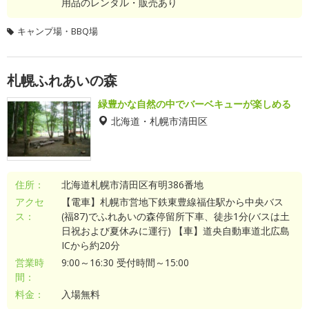
用品のレンタル・販売あり
キャンプ場・BBQ場
札幌ふれあいの森
緑豊かな自然の中でバーベキューが楽しめる
北海道・札幌市清田区
住所：
北海道札幌市清田区有明386番地
アクセ
【電車】札幌市営地下鉄東豊線福住駅から中央バス
ス：
(福87)でふれあいの森停留所下車、徒歩1分(バスは土
日祝および夏休みに運行) 【車】道央自動車道北広島
ICから約20分
営業時
9:00～16:30 受付時間～15:00
間：
料金：
入場無料