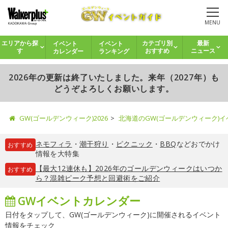
MENU
イベント
イベント
エリアから探
カテゴリ別
最新
カレンダー
ランキング
す
おすすめ
ニュース
2026年の更新は終了いたしました。来年（2027年）も
どうぞよろしくお願いします。
GW(ゴールデンウィーク)2026
北海道のGW(ゴールデンウィーク)
ネモフィラ
・
潮干狩り
・
ピクニック
・
BBQ
などおでかけ
おすすめ
情報を大特集
【最大12連休も】2026年のゴールデンウィークはいつか
おすすめ
ら？混雑ピーク予想と回避術をご紹介
GWイベントカレンダー
日付をタップして、GW(ゴールデンウィーク)に開催されるイベント
情報をチェック