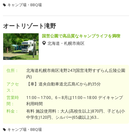
キャンプ場・BBQ場
オートリゾート滝野
国営公園で高品質なキャンプライフを満喫
北海道・札幌市南区
住所：
北海道札幌市南区滝野247(国営滝野すずらん丘陵公園
内)
アクセ
【車】道央自動車道北広島ICから約35分
ス：
営業時
11:00～17:00。6～8月は11:00～18:00 デイキャンプ
間：
利用時間
料金：
有料 施設使用料：大人(高校生以上)870円、子ども(小
中学生)120円、シルバー(65歳以上)63...
キャンプ場・BBQ場