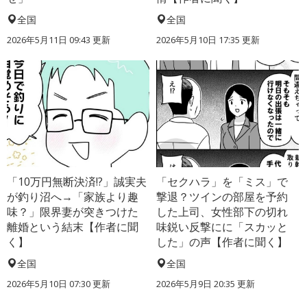
全国
全国
2026年5月11日 09:43 更新
2026年5月10日 17:35 更新
「10万円無断決済!?」誠実夫
「セクハラ」を「ミス」で
が釣り沼へ→「家族より趣
撃退？ツインの部屋を予約
味？」限界妻が突きつけた
した上司、女性部下の切れ
離婚という結末【作者に聞
味鋭い反撃にに「スカッと
く】
した」の声【作者に聞く】
全国
全国
2026年5月10日 07:30 更新
2026年5月9日 20:35 更新