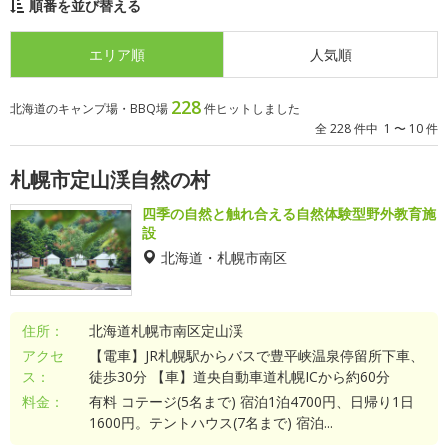
順番を並び替える
エリア順
人気順
228
北海道のキャンプ場・BBQ場
件ヒットしました
全 228 件中 1 〜 10 件
札幌市定山渓自然の村
四季の自然と触れ合える自然体験型野外教育施
設
北海道・札幌市南区
住所：
北海道札幌市南区定山渓
アクセ
【電車】JR札幌駅からバスで豊平峡温泉停留所下車、
ス：
徒歩30分 【車】道央自動車道札幌ICから約60分
料金：
有料 コテージ(5名まで) 宿泊1泊4700円、日帰り1日
1600円。テントハウス(7名まで) 宿泊...