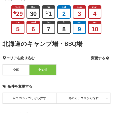
wed
thu
fri
sat
sun
mon
4/
29
30
5/
1
2
3
4
tue
wed
thu
fri
sat
sun
5
6
7
8
9
10
北海道のキャンプ場・BBQ場
エリアを絞り込む
変更する
全国
北海道
条件を変更する
全てのカテゴリから探す
他のカテゴリから探す