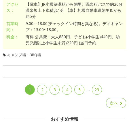
アクセ
【電車】JR小樽築港駅から朝里川温泉行バスで約20分
ス：
温泉坂上下車徒歩1分 【車】札樽自動車道朝里ICから
約5分
営業時
9:00～18:00(チェックイン時間と異なる)。ディキャン
間：
プ：13:00~18:00。
料金：
有料 公共費：大人880円、子ども(小学生)440円、幼
児(2歳以上小学生未満)220円 (当日予約...
キャンプ場・BBQ場
…
1
2
3
4
5
23
次へ
おすすめ情報