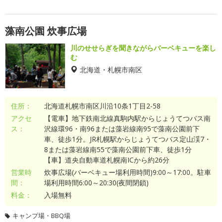
藻南公園 炊事広場
川のせせらぎを聞きながらバーベキューを楽し
む
北海道・札幌市南区
住所：
北海道札幌市南区川沿10条1丁目2-58
アクセ
【電車】地下鉄南北線真駒内駅からじょうてつバス南
ス：
沢線環96・南96または藻岩線南95で藻南公園前下
車、徒歩1分。JR札幌駅からじょうてつバス定山渓7・
8または藻岩線南55で藻南公園前下車、徒歩1分
【車】道央自動車道札幌南ICから約26分
営業時
炊事広場(バーベキュー場利用時間)9:00～17:00。駐車
間：
場利用時間6:00～20:30(夜間閉鎖)
料金：
入場無料
キャンプ場・BBQ場