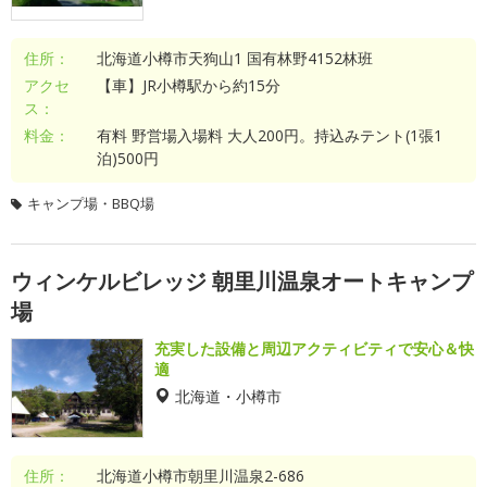
住所：
北海道小樽市天狗山1 国有林野4152林班
アクセ
【車】JR小樽駅から約15分
ス：
料金：
有料 野営場入場料 大人200円。持込みテント(1張1
泊)500円
キャンプ場・BBQ場
ウィンケルビレッジ 朝里川温泉オートキャンプ
場
充実した設備と周辺アクティビティで安心＆快
適
北海道・小樽市
住所：
北海道小樽市朝里川温泉2-686