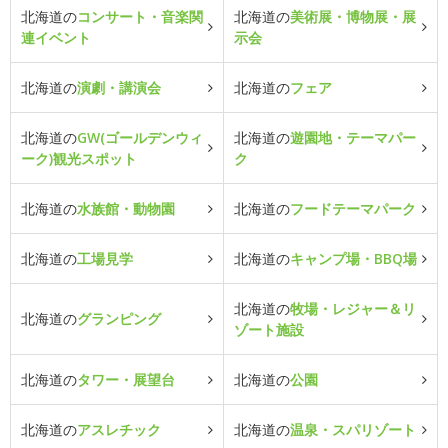
北海道の
コンサート・音楽関
北海道の
美術展・博物展・展
連イベント
示会
北海道の
演劇・講演会
北海道の
フェア
北海道の
GW(ゴールデンウィ
北海道の
遊園地・テーマパー
ーク)観光スポット
ク
北海道の
水族館・動物園
北海道の
フードテーマパーク
北海道の
工場見学
北海道の
キャンプ場・BBQ場
北海道の
牧場・レジャー＆リ
北海道の
グランピング
ゾート施設
北海道の
タワー・展望台
北海道の
公園
北海道の
アスレチック
北海道の
温泉・スパリゾート