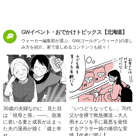
GWイベント・おでかけトピックス【北海道】
ウォーカー編集部が選ぶ、GW(ゴールデンウィーク)の楽し
み方を紹介。家で楽しめるコンテンツも続々！
30歳の夫婦なのに、見た目
「いつどうなっても…」70代
は「祖母と孫」――。急激
父が全裸で救急搬送→大人
に老いる妻と成長が止まっ
用オムツを手に最悪を覚悟
た夫の漫画が描く「歳と幸
するアラサー娘の痛切な実
せ」
情【作者に聞く】