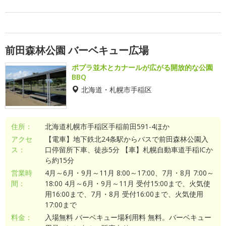
前田森林公園 バーベキュー広場
ポプラ並木とカナールが広がる開放的な公園
BBQ
北海道・札幌市手稲区
住所：
北海道札幌市手稲区手稲前田591-4ほか
アクセ
【電車】地下鉄北24条駅からバスで前田森林公園入
ス：
口停留所下車、徒歩5分 【車】札幌自動車道手稲ICか
ら約15分
営業時
4月～6月・9月～11月 8:00～17:00、7月・8月 7:00～
間：
18:00 4月～6月・9月～11月 受付15:00まで、火気使
用16:00まで、7月・8月 受付16:00まで、火気使用
17:00まで
料金：
入場無料 バーベキュー場利用料 無料。バーベキュー