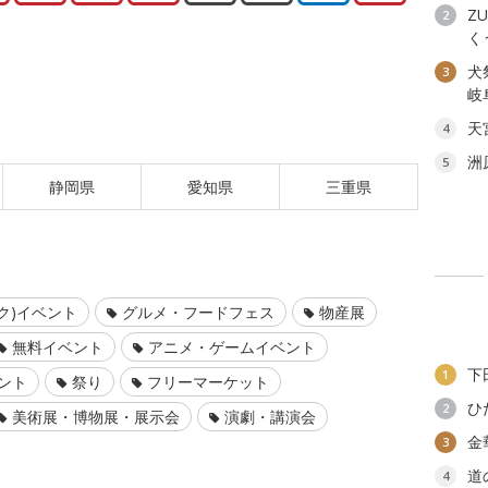
ZU
2
く
犬
3
岐
天
4
洲
5
静岡県
愛知県
三重県
ク)イベント
グルメ・フードフェス
物産展
無料イベント
アニメ・ゲームイベント
下
1
ント
祭り
フリーマーケット
ひ
2
美術展・博物展・展示会
演劇・講演会
金
3
道
4