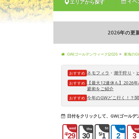
イベ
エリアから探す
2026年の
GW(ゴールデンウィーク)2026
東海のG
ネモフィラ
・
潮干狩り
・
おすすめ
【最大12連休も】202
おすすめ
避術をご紹介
今年のGWどこ行く！？
おすすめ
日付をクリックして、GW(ゴールデ
wed
fri
thu
sat
su
4/
5/
29
30
1
2
3