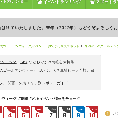
ントカレンダー
イベントランキング
スポットラ
更新は終了いたしました。来年（2027年）もどうぞよろしく
W(ゴールデンウィーク)イベント・おでかけ観光スポット
東海のGW(ゴールデン
ピクニック
・
BBQ
などおでかけ情報を大特集
6年のゴールデンウィークはいつから？混雑ピーク予想と回
関東・関西・東海エリア別スポットガイド
ンウィーク)に開催されるイベント情報をチェック
n
mon
tue
wed
thu
fri
sat
sun
ネ
1
4
5
6
7
8
9
10