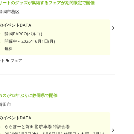
リートのグッズが集結するフェアが期間限定で開催
静岡市葵区
のイベントDATA
：
静岡PARCO(パルコ)
：
開催中～2026年6月1日(月)
無料
ント
フェア
カスが13年ぶりに静岡県で開催
磐田市
のイベントDATA
：
ららぽーと磐田北 駐車場 特設会場
：
2026年3月7日(土)～6月8日(月) 休演日：木曜、3月11