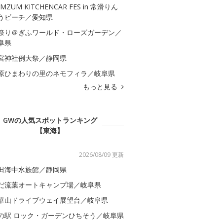
MZUM KITCHENCAR FES in 常滑りん
うビーチ／愛知県
祭り＠ぎふワールド・ローズガーデン／
阜県
宮神社例大祭／静岡県
原ひまわりの里のネモフィラ／岐阜県
もっと見る
GWの人気スポットランキング
【東海】
2026/08/09 更新
田海中水族館／静岡県
だ流葉オートキャンプ場／岐阜県
華山ドライブウェイ展望台／岐阜県
の駅 ロック・ガーデンひちそう／岐阜県