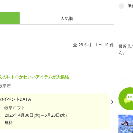
伊
5
人気順
全 28 件中 1 〜 10 件
最近見
ん。
んのレトロかわいいアイテムが大集結
岐阜市
のイベントDATA
：
岐阜ロフト
：
2026年4月30日(木)～5月20日(水)
無料