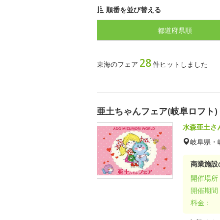
順番を並び替える
都道府県順
28
東海のフェア
件ヒットしました
亜土ちゃんフェア(岐阜ロフト)
水森亜土さ
岐阜県・
商業施設
開催場所
開催期間
料金：