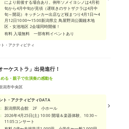
により前後する場合あり。例年ソメイヨシノは4月初
旬から4月中旬が見頃（遅咲きのサトザクラは4月中
旬～開花）キッチンカー出店など桜まつり4月1日〜4
月12日10:00〜15:00新潟県立 鳥屋野潟公園鐘木地
区・女池地区 2会場同時開催！
有料 入場無料 一部有料イベントあり
ント・アクティビティ
オーケストラ」出発進行！
しめる・親子で生演奏の感動を
新潟市中央区
ント・アクティビティDATA
：
新潟県民会館 2F 小ホール
：
2026年4月25日(土) 10:00 開場＆楽器体験、10:30～
11:05コンサート
有料 0歳〜未就学児1,000円 小学生〜一般2,000円