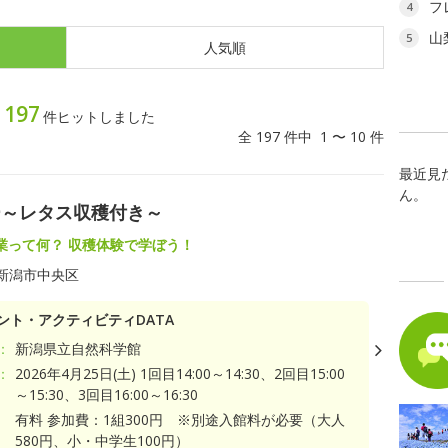
フ
4
山
5
人気順
197
ィ
件ヒットしました
全 197 件中 1 〜 10 件
最近見
ん。
ー～レタス収穫付き～
業って何？ 収穫体験で学ぼう！
新潟市中央区
ント・アクティビティDATA
：
新潟県立自然科学館
：
2026年4月25日(土) 1回目14:00～14:30、2回目15:00
～15:30、3回目16:00～16:30
有料 参加費：1組300円 ※別途入館料が必要（大人
580円、小・中学生100円）