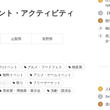
G
1
N
ント・アクティビティ
【
2
能
3
極
4
燕
5
山梨県
長野県
歩
ク)イベント
グルメ・フードフェス
物産展
無料イベント
アニメ・ゲームイベント
ント
祭り
フリーマーケット
上
1
美術展・博物展・展示会
演劇・講演会
B
2
道
3