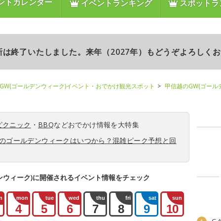
ントカレンダー
イベントランキング
スポットラ
更新は終了いたしました。来年（2027年）もどうぞよろしく
GW(ゴールデンウィーク)イベント・おでかけ観光スポット
甲信越のGW(ゴール
ピクニック
・
BBQ
などおでかけ情報を大特集
6年のゴールデンウィークはいつから？混雑ピーク予想と回
ンウィーク)に開催されるイベント情報をチェック
n
mon
tue
wed
thu
fri
sat
sun
4
5
6
7
8
9
10