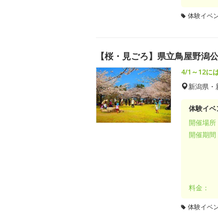
体験イベ
【桜・見ごろ】県立鳥屋野潟公
4/1～12
新潟県・
体験イベ
開催場所
開催期間
料金：
体験イベ