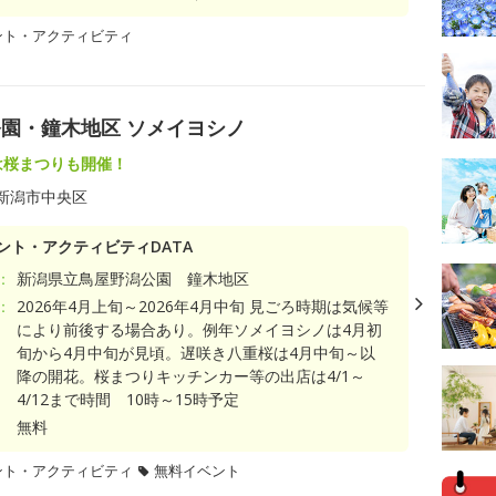
ント・アクティビティ
園・鐘木地区 ソメイヨシノ
には桜まつりも開催！
新潟市中央区
ント・アクティビティDATA
：
新潟県立鳥屋野潟公園 鐘木地区
：
2026年4月上旬～2026年4月中旬 見ごろ時期は気候等
により前後する場合あり。例年ソメイヨシノは4月初
旬から4月中旬が見頃。遅咲き八重桜は4月中旬～以
降の開花。桜まつりキッチンカー等の出店は4/1～
4/12まで時間 10時～15時予定
無料
ント・アクティビティ
無料イベント