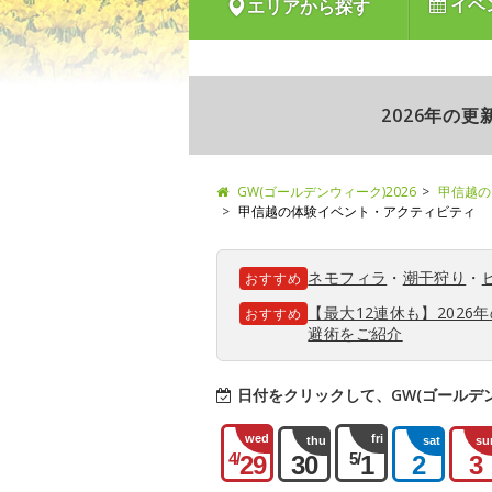
イベ
エリアから探す
2026年の
GW(ゴールデンウィーク)2026
甲信越の
甲信越の体験イベント・アクティビティ
ネモフィラ
・
潮干狩り
・
おすすめ
【最大12連休も】202
おすすめ
避術をご紹介
日付をクリックして、GW(ゴールデ
wed
fri
thu
sat
su
4/
5/
29
30
1
2
3