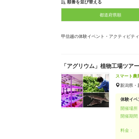
順番を並び替える
都道府県順
甲信越の体験イベント・アクティビテ
「アグリウム」植物工場ツア
スマート農
新潟県・
体験イベ
開催場所
開催期間
料金：