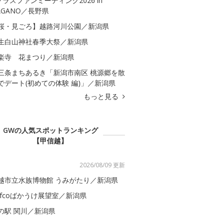
クラスファンミーティング2026 in
AGANO／長野県
桜・見ごろ】越路河川公園／新潟県
生白山神社春季大祭／新潟県
楽寺 花まつり／新潟県
三条まちあるき「新潟市南区 桃源郷を散
でデート(初めての体験 編)」／新潟県
もっと見る
GWの人気スポットランキング
【甲信越】
2026/08/09 更新
越市立水族博物館 うみがたり／新潟県
efcoばかうけ展望室／新潟県
の駅 関川／新潟県