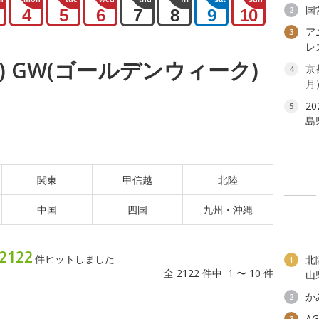
国
2
4
5
6
7
8
9
10
ア
3
レ
火) GW(ゴールデンウィーク)
京
4
月
2
5
島
関東
甲信越
北陸
中国
四国
九州・沖縄
2122
件ヒットしました
北
1
全 2122 件中 1 〜 10 件
山
か
2
A
3