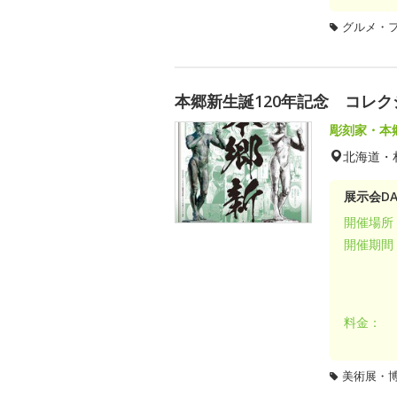
グルメ・
本郷新生誕120年記念 コレ
彫刻家・本
北海道・
展示会DA
開催場所
開催期間
料金：
美術展・