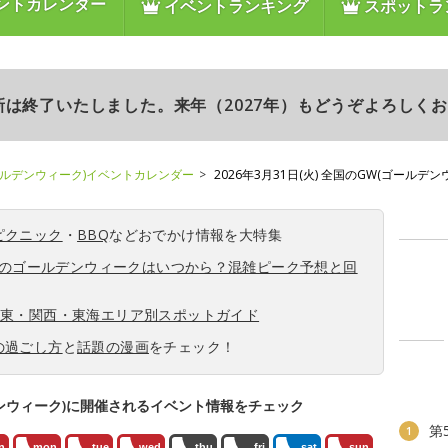
ントカレンダー
イベントランキング
スポットラ
更新は終了いたしました。来年（2027年）もどうぞよろしく
ールデンウィーク)イベントカレンダー
2026年3月31日(火) 全国のGW(ゴールデ
ピクニック
・
BBQ
などおでかけ情報を大特集
6年のゴールデンウィークはいつから？混雑ピーク予想と回
関東・関西・東海エリア別スポットガイド
の過ごし方
と
話題の漫画
をチェック！
ンウィーク)に開催されるイベント情報をチェック
第
1
n
mon
tue
wed
thu
fri
sat
sun