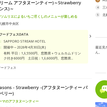
(ストリーム アフタヌーンティー)～Strawberry
三
4
ンス)～
北
5
ごソムリエによるいちご尽くしのメニューが楽しめる
札幌市中央区
フードフェスDATA
：
SAPPORO STREAM HOTEL
：
開催中～2026年4月30日(木)
最近見
ん。
有料 平日：1人5500円、窓際席＋ウェルカムドリン
ク付き6000円 土日祝：1人6000円、窓際席...
フードフェス
 Seasons - Strawberry -(アフタヌーンティー パ
ベリー)
ーマのアフタヌーンティー