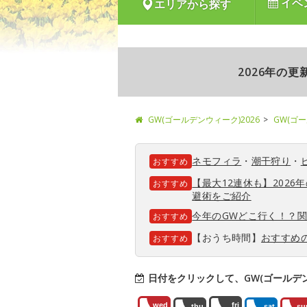
イベ
エリアから探す
2026年の
GW(ゴールデンウィーク)2026
GW(ゴ
ネモフィラ
・
潮干狩り
・
おすすめ
【最大12連休も】202
おすすめ
避術をご紹介
今年のGWどこ行く！？
おすすめ
【おうち時間】
おすすめ
おすすめ
日付をクリックして、GW(ゴールデ
wed
fri
thu
sat
su