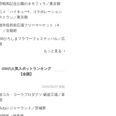
営昭和記念公園のネモフィラ／東京都
ニメ「ハイキュー!!」コラボレーション
ストラン／東京都
都市役所前広場フリーマーケット（4
）／京都府
026ひろしまフラワーフェスティバル／広
県
もっと見る
GWの人気スポットランキング
【全国】
2026/08/07 更新
陸コカ・コーラプロダクツ 砺波工場／富
県
みねレジャーランド／茨城県
GF関東／群馬県