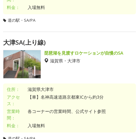
料金：
入場無料
道の駅・SA/PA
大津SA(上り線)
琵琶湖を見渡すロケーションが自慢のSA
滋賀県・大津市
住所：
滋賀県大津市
アクセ
【車】名神高速道路京都東ICから約3分
ス：
営業時
各コーナーの営業時間、公式サイト参照
間：
料金：
入場無料
道の駅・SA/PA