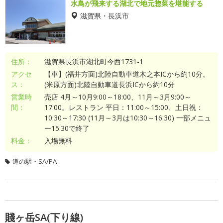
水鳥が飛来する湖北で地元惣菜を堪能する
滋賀県・長浜市
住所：
滋賀県長浜市湖北町今西1731-1
アクセ
【車】(福井方面)北陸自動車道木之本ICから約10分。
ス：
(米原方面)北陸自動車道長浜ICから約10分
営業時
売店 4月～10月9:00～18:00、11月～3月9:00～
間：
17:00。レストラン 平日：11:00～15:00、土日祝：
10:30～17:30 (11月～3月は10:30～16:30) 一部メニュ
ー15:30で終了
料金：
入場無料
道の駅・SA/PA
賤ヶ岳SA(下り線)