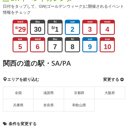
日付をタップして、GW(ゴールデンウィーク)に開催されるイベント
情報をチェック
wed
thu
fri
sat
sun
mon
4/
29
30
5/
1
2
3
4
tue
wed
thu
fri
sat
sun
5
6
7
8
9
10
関西の道の駅・SA/PA
エリアを絞り込む
変更する
全国
滋賀県
京都府
大阪府
兵庫県
奈良県
和歌山県
条件を変更する