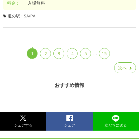
料金：
入場無料
道の駅・SA/PA
…
1
2
3
4
5
15
次へ
おすすめ情報
シェアする
シェア
友だちに送る