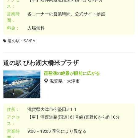
ス：
営業時
各コーナーの営業時間、公式サイト参照
間：
料金：
入場無料
道の駅・SA/PA
道の駅 びわ湖大橋米プラザ
琵琶湖の絶景が眼前に広がる
滋賀県・大津市
住所：
滋賀県大津市今堅田3-1-1
アクセ
【車】湖西道路(国道161号線)真野ICから約10分
ス：
営業時
9:00～18:00 季節により異なる
間：