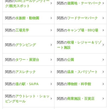
関西の
GW(ゴールデンウィー
関西の
遊園地・テーマパーク
ク)観光スポット
関西の
水族館・動物園
関西の
フードテーマパーク
関西の
工場見学
関西の
キャンプ場・BBQ場
関西の
牧場・レジャー＆リゾ
関西の
グランピング
ート施設
関西の
タワー・展望台
関西の
公園
関西の
アスレチック
関西の
温泉・スパリゾート
関西の
道の駅・SA/PA
関西の
博物館・科学館
関西の
アウトレット・ショッ
関西の
商業施設・百貨店
ピングモール