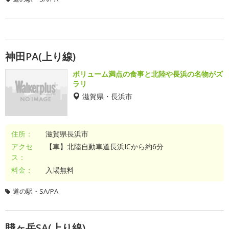
神田PA(上り線)
ボリューム満点の食事と北陸や長浜の名物がズ
ラリ
滋賀県・長浜市
住所：
滋賀県長浜市
アクセ
【車】北陸自動車道長浜ICから約6分
ス：
料金：
入場無料
道の駅・SA/PA
賤ヶ岳SA(上り線)