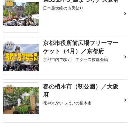
1
日本最大級の市民祭り
京都市役所前広場フリーマー
2
ケット（4月）／京都府
京都市内で駅近 アクセス抜群会場
春の植木市（靭公園）／大阪
3
府
花や木がいっぱいの植木市