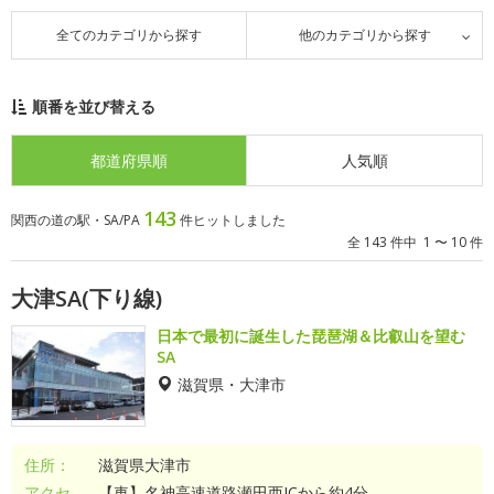
全てのカテゴリから探す
他のカテゴリから探す
順番を並び替える
都道府県順
人気順
143
関西の道の駅・SA/PA
件ヒットしました
全 143 件中 1 〜 10 件
大津SA(下り線)
日本で最初に誕生した琵琶湖＆比叡山を望む
SA
滋賀県・大津市
住所：
滋賀県大津市
アクセ
【車】名神高速道路瀬田西ICから約4分