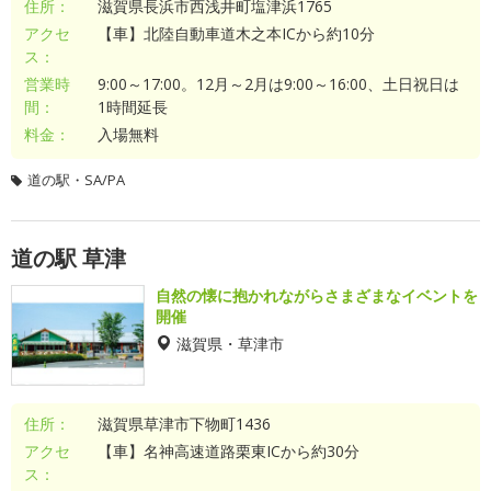
住所：
滋賀県長浜市西浅井町塩津浜1765
アクセ
【車】北陸自動車道木之本ICから約10分
ス：
営業時
9:00～17:00。12月～2月は9:00～16:00、土日祝日は
間：
1時間延長
料金：
入場無料
道の駅・SA/PA
道の駅 草津
自然の懐に抱かれながらさまざまなイベントを
開催
滋賀県・草津市
住所：
滋賀県草津市下物町1436
アクセ
【車】名神高速道路栗東ICから約30分
ス：