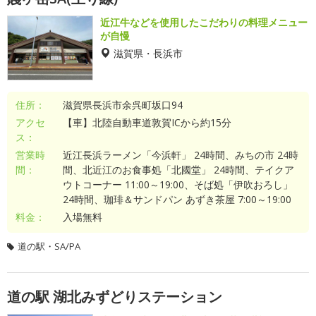
近江牛などを使用したこだわりの料理メニュー
が自慢
滋賀県・長浜市
住所：
滋賀県長浜市余呉町坂口94
アクセ
【車】北陸自動車道敦賀ICから約15分
ス：
営業時
近江長浜ラーメン「今浜軒」 24時間、みちの市 24時
間：
間、北近江のお食事処「北國堂」 24時間、テイクア
ウトコーナー 11:00～19:00、そば処「伊吹おろし」
24時間、珈琲＆サンドパン あずき茶屋 7:00～19:00
料金：
入場無料
道の駅・SA/PA
道の駅 湖北みずどりステーション