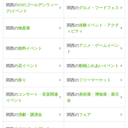
関西の
GW(ゴールデンウィー
関西の
グルメ・フードフェス
ク)イベント
関西の
体験イベント・アクテ
関西の
物産展
ィビティ
関西の
アニメ・ゲームイベン
関西の
無料イベント
ト
関西の
花イベント
関西の
動物ふれあいイベント
関西の
祭り
関西の
フリーマーケット
関西の
コンサート・音楽関連
関西の
美術展・博物展・展示
イベント
会
関西の
演劇・講演会
関西の
フェア