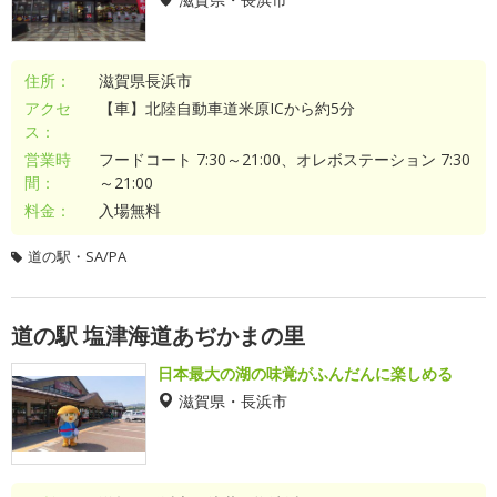
住所：
滋賀県長浜市
アクセ
【車】北陸自動車道米原ICから約5分
ス：
営業時
フードコート 7:30～21:00、オレボステーション 7:30
間：
～21:00
料金：
入場無料
道の駅・SA/PA
道の駅 塩津海道あぢかまの里
日本最大の湖の味覚がふんだんに楽しめる
滋賀県・長浜市