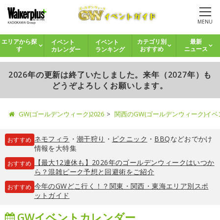
MENU
イベント
イベント
エリアから探
カテゴリ別
最新
カレンダー
ランキング
す
おすすめ
ニュース
2026年の更新は終了いたしました。来年（2027年）も
どうぞよろしくお願いします。
GW(ゴールデンウィーク)2026
関西のGW(ゴールデンウィーク)イ
ネモフィラ
・
潮干狩り
・
ピクニック
・
BBQ
などおでかけ
おすすめ
情報を大特集
【最大12連休も】2026年のゴールデンウィークはいつか
おすすめ
ら？混雑ピーク予想と回避術をご紹介
今年のGWどこ行く！？関東・関西・東海エリア別スポ
おすすめ
ットガイド
GWイベントカレンダー