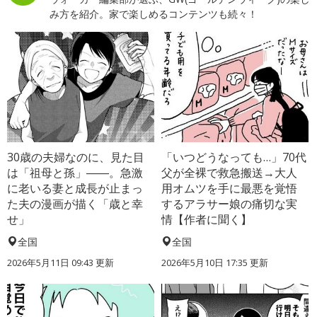
み方を紹介。家で楽しめるコンテンツも続々！
30歳の夫婦なのに、見た目
「いつどうなっても…」70代
は「祖母と孫」――。急激
父が全裸で救急搬送→大人
に老いる妻と成長が止まっ
用オムツを手に最悪を覚悟
た夫の漫画が描く「歳と幸
するアラサー娘の痛切な実
せ」
情【作者に聞く】
全国
全国
2026年5月11日 09:43 更新
2026年5月10日 17:35 更新