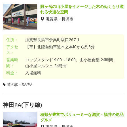
賤ヶ岳の山小屋をイメージした木のぬくもり溢
れる快適な空間
滋賀県・長浜市
住所：
滋賀県長浜市余呉町坂口267-1
アクセ
【車】北陸自動車道木之本ICから約3分
ス：
営業時
ロッジスタンド 9:00～18:00、山小屋食堂 24時間、
間：
山小屋マルシェ 24時間
料金：
入場無料
道の駅・SA/PA
神田PA(下り線)
種類が豊富でボリューミーな滋賀・福井の絶品
グルメ
滋賀県・長浜市