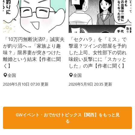
「10万円無断決済!?」誠実夫
「セクハラ」を「ミス」で
が釣り沼へ→「家族より趣
撃退？ツインの部屋を予約
味？」限界妻が突きつけた
した上司、女性部下の切れ
離婚という結末【作者に聞
味鋭い反撃にに「スカッと
く】
した」の声【作者に聞く】
全国
全国
2026年5月10日 07:30 更新
2026年5月9日 20:35 更新
GWイベント・おでかけトピックス【関西】をもっと見
る