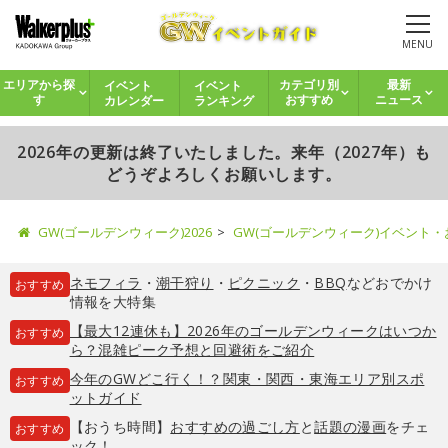
MENU
イベント
イベント
エリアから探
カテゴリ別
最新
カレンダー
ランキング
す
おすすめ
ニュース
2026年の更新は終了いたしました。来年（2027年）も
どうぞよろしくお願いします。
GW(ゴールデンウィーク)2026
GW(ゴールデンウィーク)イベント
ネモフィラ
・
潮干狩り
・
ピクニック
・
BBQ
などおでかけ
おすすめ
情報を大特集
【最大12連休も】2026年のゴールデンウィークはいつか
おすすめ
ら？混雑ピーク予想と回避術をご紹介
今年のGWどこ行く！？関東・関西・東海エリア別スポ
おすすめ
ットガイド
【おうち時間】
おすすめの過ごし方
と
話題の漫画
をチェ
おすすめ
ック！