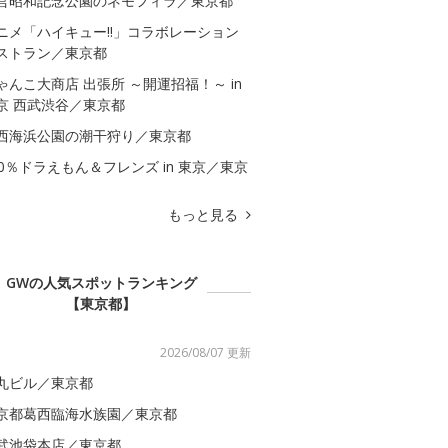
営昭和記念公園のネモフィラ／東京都
ニメ「ハイキュー!!」コラボレーション
ストラン／東京都
ゃんこ大商店 出張所 ～開運招福！～ in
京 西武渋谷／東京都
西海浜公園の潮干狩り／東京都
00％ドラえもん＆フレンズ in 東京／東京
もっと見る
GWの人気スポットランキング
【東京都】
2026/08/07 更新
丸ビル／東京都
京都葛西臨海水族園／東京都
武池袋本店／東京都