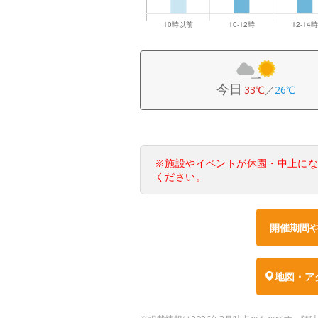
今日
33℃
／
26℃
※施設やイベントが休園・中止に
ください。
開催期間
地図・ア