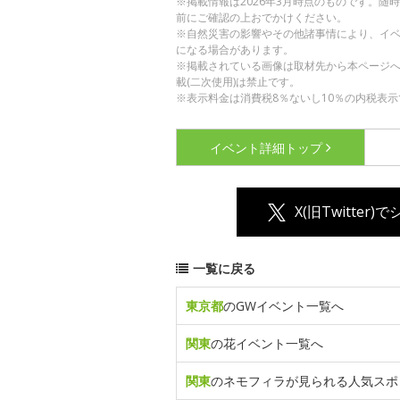
※掲載情報は2026年3月時点のものです。
前にご確認の上おでかけください。
※自然災害の影響やその他諸事情により、イ
になる場合があります。
※掲載されている画像は取材先から本ページ
載(二次使用)は禁止です。
※表示料金は消費税8％ないし10％の内税表示
イベント詳細
トップ
X(旧Twitter)
一覧に戻る
東京都
のGWイベント一覧へ
関東
の花イベント一覧へ
関東
のネモフィラが見られる人気スポ