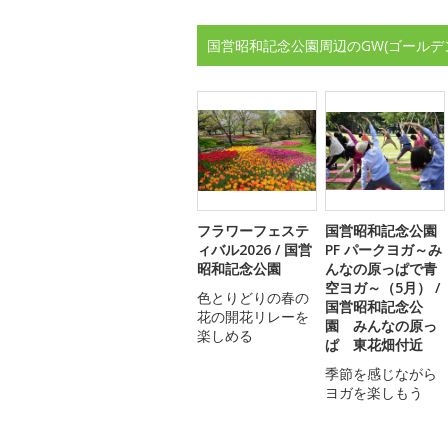
国営昭和記念公園周辺のGW(ゴールデ
フラワーフェステ
国営昭和記念公園
ィバル2026 / 国営
PF パークヨガ～み
昭和記念公園
んなの原っぱで青
空ヨガ～（5月） /
色とりどりの春の
国営昭和記念公
花の開花リレーを
園 みんなの原っ
楽しめる
ぱ 東花畑付近
季節を感じながら
ヨガを楽しもう