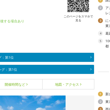
国
1
ア
2
レ
このページをスマホで
見る
に
前後する場合あり
3
東
葛
4
1
5
都
グ：第1位
ング：第1位
開催時間など
地図・アクセス
新
1
東
2
西
3