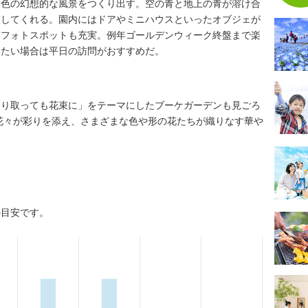
一色の幻想的な風景をつくり出す。空の青と地上の青が溶け合
癒してくれる。園内にはドアやミニハウスといったオブジェが
るフォトスポットも充実。例年ゴールデンウィーク終盤まで楽
みたい場合は平日の訪問がおすすめだ。
切り取っても花束に」をテーマにしたブーケガーデンも見ごろ
の花々が彩りを添え、さまざまな色や形の花たちが織りなす華や
の目安です。