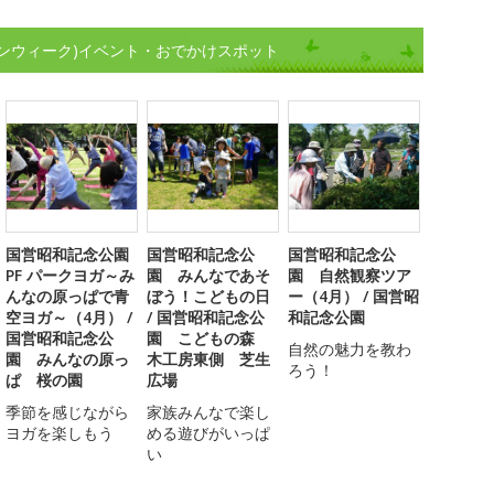
ンウィーク)イベント・おでかけスポット
国営昭和記念公園
国営昭和記念公
国営昭和記念公
PF パークヨガ～み
園 みんなであそ
園 自然観察ツア
んなの原っぱで青
ぼう！こどもの日
ー（4月） / 国営昭
空ヨガ～（4月） /
/ 国営昭和記念公
和記念公園
国営昭和記念公
園 こどもの森
自然の魅力を教わ
園 みんなの原っ
木工房東側 芝生
ろう！
ぱ 桜の園
広場
季節を感じながら
家族みんなで楽し
ヨガを楽しもう
める遊びがいっぱ
い