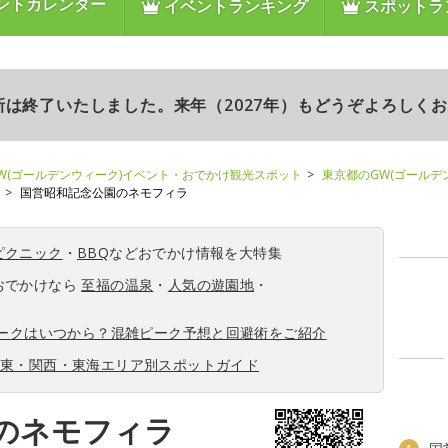
ントカレンダー
イベントランキング
スポットラ
更新は終了いたしました。来年（2027年）もどうぞよろしく
W(ゴールデンウィーク)イベント・おでかけ観光スポット
東京都のGW(ゴールデ
国営昭和記念公園のネモフィラ
ピクニック
・
BBQ
などおでかけ情報を大特集
おでかけなら
至福の温泉
・
人気の遊園地
・
ィークはいつから？混雑ピーク予想と回避術をご紹介
関東・関西・東海エリア別スポットガイド
のネモフィラ