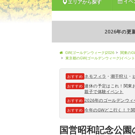
イベ
エリアから探す
2026年の
GW(ゴールデンウィーク)2026
関東のG
東京都のGW(ゴールデンウィーク)イベント
ネモフィラ
・
潮干狩り
・
おすすめ
連休の予定はこれ！関東
おすすめ
親子で体験イベント
2026年のゴールデンウ
おすすめ
今年のGWどこ行く！？
おすすめ
国営昭和記念公園