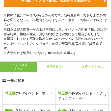
地図・アクセス情報、電話番号を確認する
※掲載情報は2026年3月時点のものです。随時更新をしておりますが内
容が変更となっている場合がありますので、事前にご確認の上おでかけ
ください。
※自然災害の影響やその他諸事情により、イベントの開催情報、施設の
営業時間、植物の開花・見頃期間などは変更になる場合があります。
※掲載されている画像は取材先から本ページへの掲載の許諾をいただ
き、提供されたものとなります。画像の無断転載(二次使用)は禁止で
す。
※表示料金は消費税8％ないし10％の内税表示です。
イベント詳細
開催時間など
地図・アクセス
トップ
一覧に戻る
埼玉県
のGWイベント一覧へ
埼玉県
の体験イベント・アク
ティビティ一覧へ
関東
の体験イベント・アクテ
全国
の体験イベント・アクテ