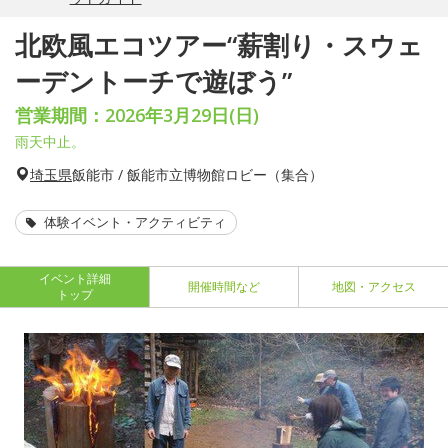
北欧風エコツアー“薪割り・スウェ
ーデントーチで遊ぼう”
営業期間：2026年3月29日(日)
雨天中止。
埼玉県
飯能市 / 飯能市立博物館ロビー（集合）
体験イベント・アクティビティ
イベント詳細
開催時間など
地図・アクセス
トップ