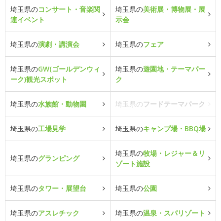
埼玉県の
コンサート・音楽関
埼玉県の
美術展・博物展・展
連イベント
示会
埼玉県の
演劇・講演会
埼玉県の
フェア
埼玉県の
GW(ゴールデンウィ
埼玉県の
遊園地・テーマパー
ーク)観光スポット
ク
埼玉県の
水族館・動物園
埼玉県の
フードテーマパーク
埼玉県の
工場見学
埼玉県の
キャンプ場・BBQ場
埼玉県の
牧場・レジャー＆リ
埼玉県の
グランピング
ゾート施設
埼玉県の
タワー・展望台
埼玉県の
公園
埼玉県の
アスレチック
埼玉県の
温泉・スパリゾート