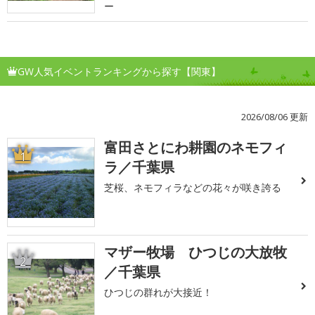
ー
GW人気イベントランキングから探す【関東】
2026/08/06 更新
富田さとにわ耕園のネモフィ
1
ラ／千葉県
芝桜、ネモフィラなどの花々が咲き誇る
マザー牧場 ひつじの大放牧
2
／千葉県
ひつじの群れが大接近！