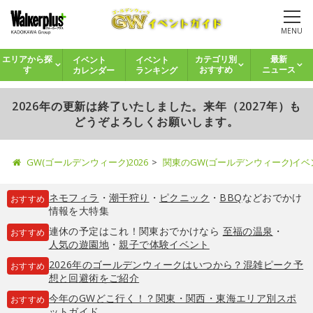
MENU
イベント
イベント
エリアから探
カテゴリ別
最新
カレンダー
ランキング
す
おすすめ
ニュース
2026年の更新は終了いたしました。来年（2027年）も
どうぞよろしくお願いします。
GW(ゴールデンウィーク)2026
関東のGW(ゴールデンウィーク)イ
ネモフィラ
・
潮干狩り
・
ピクニック
・
BBQ
などおでかけ
おすすめ
情報を大特集
連休の予定はこれ！関東おでかけなら
至福の温泉
・
おすすめ
人気の遊園地
・
親子で体験イベント
2026年のゴールデンウィークはいつから？混雑ピーク予
おすすめ
想と回避術をご紹介
今年のGWどこ行く！？関東・関西・東海エリア別スポ
おすすめ
ットガイド