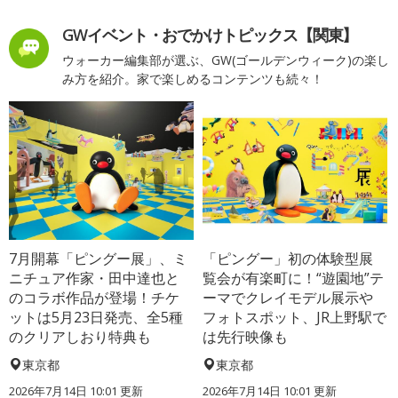
GWイベント・おでかけトピックス【関東】
ウォーカー編集部が選ぶ、GW(ゴールデンウィーク)の楽し
み方を紹介。家で楽しめるコンテンツも続々！
7月開幕「ピングー展」、ミ
「ピングー」初の体験型展
ニチュア作家・田中達也と
覧会が有楽町に！“遊園地”テ
のコラボ作品が登場！チケ
ーマでクレイモデル展示や
ットは5月23日発売、全5種
フォトスポット、JR上野駅で
のクリアしおり特典も
は先行映像も
東京都
東京都
2026年7月14日 10:01 更新
2026年7月14日 10:01 更新