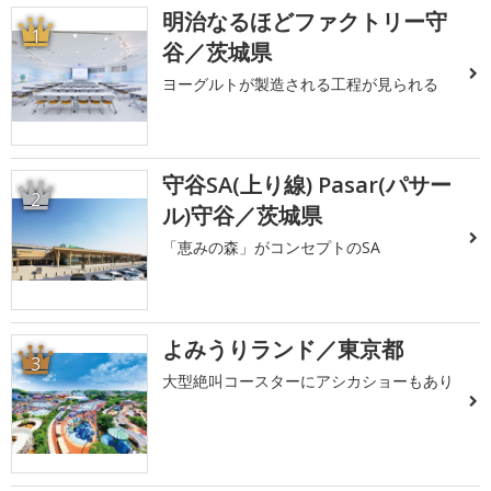
明治なるほどファクトリー守
1
谷／茨城県
ヨーグルトが製造される工程が見られる
守谷SA(上り線) Pasar(パサー
2
ル)守谷／茨城県
「恵みの森」がコンセプトのSA
よみうりランド／東京都
3
大型絶叫コースターにアシカショーもあり