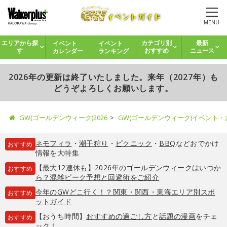
MENU
イベント
イベント
エリアから探
カテゴリ別
最新
カレンダー
ランキング
す
おすすめ
ニュース
2026年の更新は終了いたしました。来年（2027年）も
どうぞよろしくお願いします。
GW(ゴールデンウィーク)2026
GW(ゴールデンウィーク)イベント
ネモフィラ
・
潮干狩り
・
ピクニック
・
BBQ
などおでかけ
おすすめ
情報を大特集
【最大12連休も】2026年のゴールデンウィークはいつか
おすすめ
ら？混雑ピーク予想と回避術をご紹介
今年のGWどこ行く！？関東・関西・東海エリア別スポ
おすすめ
ットガイド
【おうち時間】
おすすめの過ごし方
と
話題の漫画
をチェ
おすすめ
ック！