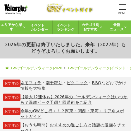
MENU
イベント
イベント
エリアから探
カテゴリ別
最新
カレンダー
ランキング
す
おすすめ
ニュース
2026年の更新は終了いたしました。来年（2027年）も
どうぞよろしくお願いします。
GW(ゴールデンウィーク)2026
GW(ゴールデンウィーク)イベント
ネモフィラ
・
潮干狩り
・
ピクニック
・
BBQ
などおでかけ
おすすめ
情報を大特集
【最大12連休も】2026年のゴールデンウィークはいつか
おすすめ
ら？混雑ピーク予想と回避術をご紹介
今年のGWどこ行く！？関東・関西・東海エリア別スポ
おすすめ
ットガイド
【おうち時間】
おすすめの過ごし方
と
話題の漫画
をチェ
おすすめ
ック！