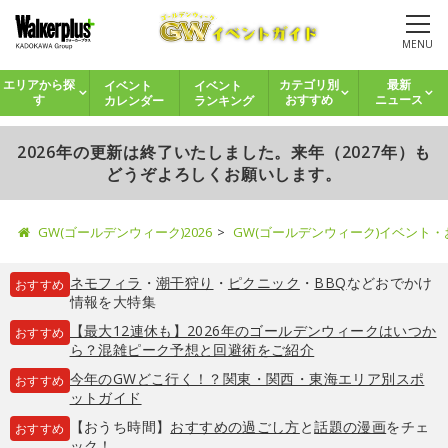
MENU
イベント
イベント
エリアから探
カテゴリ別
最新
カレンダー
ランキング
す
おすすめ
ニュース
2026年の更新は終了いたしました。来年（2027年）も
どうぞよろしくお願いします。
GW(ゴールデンウィーク)2026
GW(ゴールデンウィーク)イベント
ネモフィラ
・
潮干狩り
・
ピクニック
・
BBQ
などおでかけ
おすすめ
情報を大特集
【最大12連休も】2026年のゴールデンウィークはいつか
おすすめ
ら？混雑ピーク予想と回避術をご紹介
今年のGWどこ行く！？関東・関西・東海エリア別スポ
おすすめ
ットガイド
【おうち時間】
おすすめの過ごし方
と
話題の漫画
をチェ
おすすめ
ック！