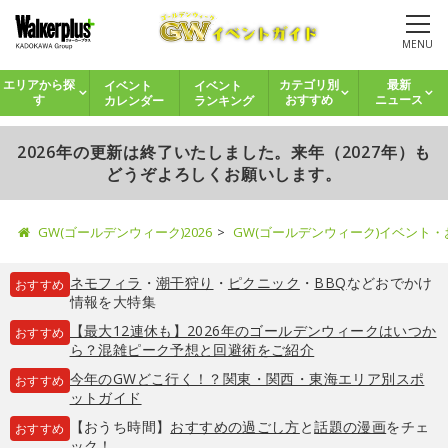
MENU
イベント
イベント
エリアから探
カテゴリ別
最新
カレンダー
ランキング
す
おすすめ
ニュース
2026年の更新は終了いたしました。来年（2027年）も
どうぞよろしくお願いします。
GW(ゴールデンウィーク)2026
GW(ゴールデンウィーク)イベント
ネモフィラ
・
潮干狩り
・
ピクニック
・
BBQ
などおでかけ
おすすめ
情報を大特集
【最大12連休も】2026年のゴールデンウィークはいつか
おすすめ
ら？混雑ピーク予想と回避術をご紹介
今年のGWどこ行く！？関東・関西・東海エリア別スポ
おすすめ
ットガイド
【おうち時間】
おすすめの過ごし方
と
話題の漫画
をチェ
おすすめ
ック！