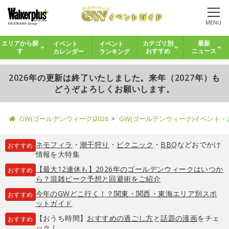
MENU
イベント
イベント
エリアから探
カテゴリ別
最新
カレンダー
ランキング
す
おすすめ
ニュース
2026年の更新は終了いたしました。来年（2027年）も
どうぞよろしくお願いします。
GW(ゴールデンウィーク)2026
GW(ゴールデンウィーク)イベント
ネモフィラ
・
潮干狩り
・
ピクニック
・
BBQ
などおでかけ
おすすめ
情報を大特集
【最大12連休も】2026年のゴールデンウィークはいつか
おすすめ
ら？混雑ピーク予想と回避術をご紹介
今年のGWどこ行く！？関東・関西・東海エリア別スポ
おすすめ
ットガイド
【おうち時間】
おすすめの過ごし方
と
話題の漫画
をチェ
おすすめ
ック！