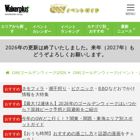
MENU
イベント
イベント
エリアから探
カテゴリ別
最新
カレンダー
ランキング
す
おすすめ
ニュース
2026年の更新は終了いたしました。来年（2027年）も
どうぞよろしくお願いします。
GW(ゴールデンウィーク)2026
GW(ゴールデンウィーク)イベント
ネモフィラ
・
潮干狩り
・
ピクニック
・
BBQ
などおでかけ
おすすめ
情報を大特集
【最大12連休も】2026年のゴールデンウィークはいつか
おすすめ
ら？混雑ピーク予想と回避術をご紹介
今年のGWどこ行く！？関東・関西・東海エリア別スポ
おすすめ
ットガイド
【おうち時間】
おすすめの過ごし方
と
話題の漫画
をチェ
おすすめ
ック！