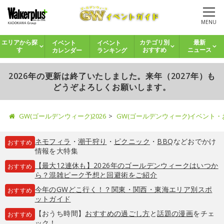
MENU
イベント
イベント
エリアから探
カテゴリ別
最新
カレンダー
ランキング
す
おすすめ
ニュース
2026年の更新は終了いたしました。来年（2027年）も
どうぞよろしくお願いします。
GW(ゴールデンウィーク)2026
GW(ゴールデンウィーク)イベント
ネモフィラ
・
潮干狩り
・
ピクニック
・
BBQ
などおでかけ
おすすめ
情報を大特集
【最大12連休も】2026年のゴールデンウィークはいつか
おすすめ
ら？混雑ピーク予想と回避術をご紹介
今年のGWどこ行く！？関東・関西・東海エリア別スポ
おすすめ
ットガイド
【おうち時間】
おすすめの過ごし方
と
話題の漫画
をチェ
おすすめ
ック！