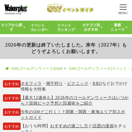
MENU
イベント
イベント
エリアから探
カテゴリ別
最新
カレンダー
ランキング
す
おすすめ
ニュース
2026年の更新は終了いたしました。来年（2027年）も
どうぞよろしくお願いします。
GW(ゴールデンウィーク)2026
GW(ゴールデンウィーク)イベント
ネモフィラ
・
潮干狩り
・
ピクニック
・
BBQ
などおでかけ
おすすめ
情報を大特集
【最大12連休も】2026年のゴールデンウィークはいつか
おすすめ
ら？混雑ピーク予想と回避術をご紹介
今年のGWどこ行く！？関東・関西・東海エリア別スポ
おすすめ
ットガイド
【おうち時間】
おすすめの過ごし方
と
話題の漫画
をチェ
おすすめ
ック！