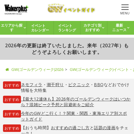
MENU
イベント
イベント
エリアから探
カテゴリ別
最新
カレンダー
ランキング
す
おすすめ
ニュース
2026年の更新は終了いたしました。来年（2027年）も
どうぞよろしくお願いします。
GW(ゴールデンウィーク)2026
GW(ゴールデンウィーク)イベント
ネモフィラ
・
潮干狩り
・
ピクニック
・
BBQ
などおでかけ
おすすめ
情報を大特集
【最大12連休も】2026年のゴールデンウィークはいつか
おすすめ
ら？混雑ピーク予想と回避術をご紹介
今年のGWどこ行く！？関東・関西・東海エリア別スポ
おすすめ
ットガイド
【おうち時間】
おすすめの過ごし方
と
話題の漫画
をチェ
おすすめ
ック！