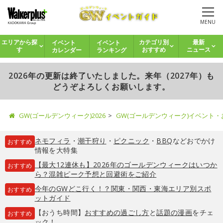
MENU
イベント
イベント
エリアから探
カテゴリ別
最新
カレンダー
ランキング
す
おすすめ
ニュース
2026年の更新は終了いたしました。来年（2027年）も
どうぞよろしくお願いします。
GW(ゴールデンウィーク)2026
GW(ゴールデンウィーク)イベント
ネモフィラ
・
潮干狩り
・
ピクニック
・
BBQ
などおでかけ
おすすめ
情報を大特集
【最大12連休も】2026年のゴールデンウィークはいつか
おすすめ
ら？混雑ピーク予想と回避術をご紹介
今年のGWどこ行く！？関東・関西・東海エリア別スポ
おすすめ
ットガイド
【おうち時間】
おすすめの過ごし方
と
話題の漫画
をチェ
おすすめ
ック！