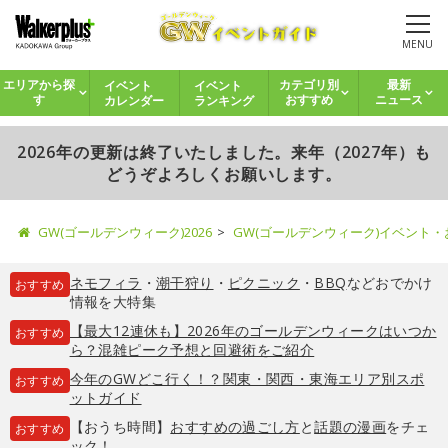
MENU
イベント
イベント
エリアから探
カテゴリ別
最新
カレンダー
ランキング
す
おすすめ
ニュース
2026年の更新は終了いたしました。来年（2027年）も
どうぞよろしくお願いします。
GW(ゴールデンウィーク)2026
GW(ゴールデンウィーク)イベント
ネモフィラ
・
潮干狩り
・
ピクニック
・
BBQ
などおでかけ
おすすめ
情報を大特集
【最大12連休も】2026年のゴールデンウィークはいつか
おすすめ
ら？混雑ピーク予想と回避術をご紹介
今年のGWどこ行く！？関東・関西・東海エリア別スポ
おすすめ
ットガイド
【おうち時間】
おすすめの過ごし方
と
話題の漫画
をチェ
おすすめ
ック！