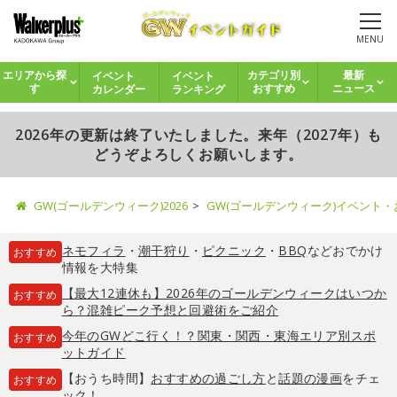
MENU
イベント
イベント
エリアから探
カテゴリ別
最新
カレンダー
ランキング
す
おすすめ
ニュース
2026年の更新は終了いたしました。来年（2027年）も
どうぞよろしくお願いします。
GW(ゴールデンウィーク)2026
GW(ゴールデンウィーク)イベント
ネモフィラ
・
潮干狩り
・
ピクニック
・
BBQ
などおでかけ
おすすめ
情報を大特集
【最大12連休も】2026年のゴールデンウィークはいつか
おすすめ
ら？混雑ピーク予想と回避術をご紹介
今年のGWどこ行く！？関東・関西・東海エリア別スポ
おすすめ
ットガイド
【おうち時間】
おすすめの過ごし方
と
話題の漫画
をチェ
おすすめ
ック！