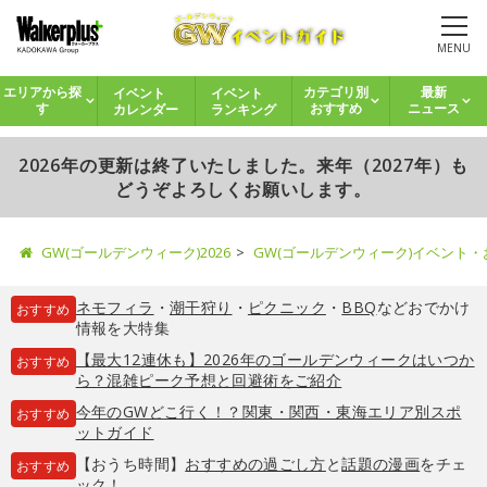
MENU
イベント
イベント
エリアから探
カテゴリ別
最新
カレンダー
ランキング
す
おすすめ
ニュース
2026年の更新は終了いたしました。来年（2027年）も
どうぞよろしくお願いします。
GW(ゴールデンウィーク)2026
GW(ゴールデンウィーク)イベント
ネモフィラ
・
潮干狩り
・
ピクニック
・
BBQ
などおでかけ
おすすめ
情報を大特集
【最大12連休も】2026年のゴールデンウィークはいつか
おすすめ
ら？混雑ピーク予想と回避術をご紹介
今年のGWどこ行く！？関東・関西・東海エリア別スポ
おすすめ
ットガイド
【おうち時間】
おすすめの過ごし方
と
話題の漫画
をチェ
おすすめ
ック！