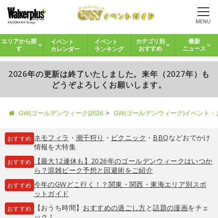
MENU
イベント
イベント
エリアから探
カテゴリ別
最新
カレンダー
ランキング
す
おすすめ
ニュース
2026年の更新は終了いたしました。来年（2027年）も
どうぞよろしくお願いします。
GW(ゴールデンウィーク)2026
GW(ゴールデンウィーク)イベント
ネモフィラ
・
潮干狩り
・
ピクニック
・
BBQ
などおでかけ
おすすめ
情報を大特集
【最大12連休も】2026年のゴールデンウィークはいつか
おすすめ
ら？混雑ピーク予想と回避術をご紹介
今年のGWどこ行く！？関東・関西・東海エリア別スポ
おすすめ
ットガイド
【おうち時間】
おすすめの過ごし方
と
話題の漫画
をチェ
おすすめ
ック！