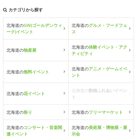
カテゴリから探す
北海道の
GW(ゴールデンウィ
北海道の
グルメ・フードフェ
ーク)イベント
ス
北海道の
体験イベント・アク
北海道の
物産展
ティビティ
北海道の
アニメ・ゲームイベ
北海道の
無料イベント
ント
北海道の
動物ふれあいイベン
北海道の
花イベント
ト
北海道の
祭り
北海道の
フリーマーケット
北海道の
コンサート・音楽関
北海道の
美術展・博物展・展
連イベント
示会