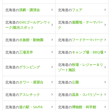
北海道の
演劇・講演会
北海道の
フェア
北海道の
GW(ゴールデンウィ
北海道の
遊園地・テーマパー
ーク)観光スポット
ク
北海道の
水族館・動物園
北海道の
フードテーマパーク
北海道の
工場見学
北海道の
キャンプ場・BBQ場
北海道の
牧場・レジャー＆リ
北海道の
グランピング
ゾート施設
北海道の
タワー・展望台
北海道の
公園
北海道の
アスレチック
北海道の
温泉・スパリゾート
北海道の
道の駅・SA/PA
北海道の
博物館・科学館