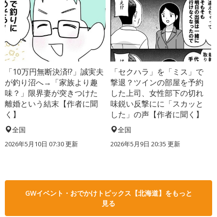
「10万円無断決済!?」誠実夫
「セクハラ」を「ミス」で
が釣り沼へ→「家族より趣
撃退？ツインの部屋を予約
味？」限界妻が突きつけた
した上司、女性部下の切れ
離婚という結末【作者に聞
味鋭い反撃にに「スカッと
く】
した」の声【作者に聞く】
全国
全国
2026年5月10日 07:30 更新
2026年5月9日 20:35 更新
GWイベント・おでかけトピックス【北海道】をもっと
見る