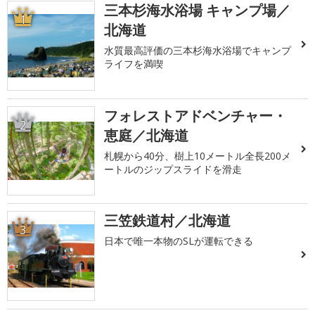
三本杉海水浴場 キャンプ場／
1
北海道
水質最高評価の三本杉海水浴場でキャンプ
ライフを満喫
フォレストアドベンチャー・
2
恵庭／北海道
札幌から40分、樹上10メートル全長200メ
ートルのジップスライドを滑走
三笠鉄道村／北海道
3
日本で唯一本物のSLが運転できる