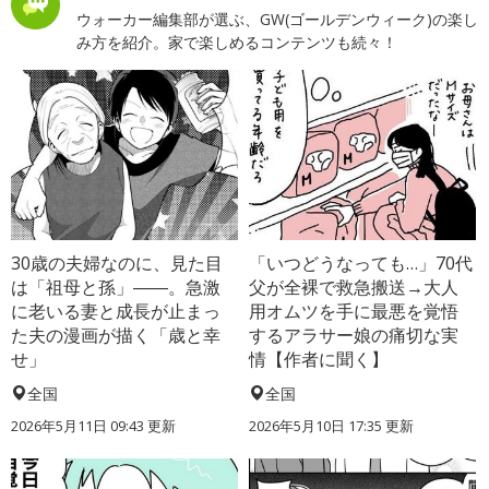
ウォーカー編集部が選ぶ、GW(ゴールデンウィーク)の楽し
み方を紹介。家で楽しめるコンテンツも続々！
30歳の夫婦なのに、見た目
「いつどうなっても…」70代
は「祖母と孫」――。急激
父が全裸で救急搬送→大人
に老いる妻と成長が止まっ
用オムツを手に最悪を覚悟
た夫の漫画が描く「歳と幸
するアラサー娘の痛切な実
せ」
情【作者に聞く】
全国
全国
2026年5月11日 09:43 更新
2026年5月10日 17:35 更新