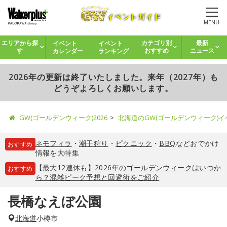
MENU
イベント
イベント
エリアから探
カテゴリ別
最新
カレンダー
ランキング
す
おすすめ
ニュース
2026年の更新は終了いたしました。来年（2027年）も
どうぞよろしくお願いします。
GW(ゴールデンウィーク)2026
北海道のGW(ゴールデンウィーク)
ネモフィラ
・
潮干狩り
・
ピクニック
・
BBQ
などおでかけ
おすすめ
情報を大特集
【最大12連休も】2026年のゴールデンウィークはいつか
おすすめ
ら？混雑ピーク予想と回避術をご紹介
長橋なえぼ公園
北海道
小樽市