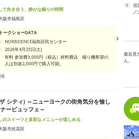
信
5
して向き合う、静かな織りの時間
／
大阪市福島区
トークショーDATA
：
NORBDENCE福島区民センター
：
2026年4月25日(土)
最近見
有料 参加費3,000円（税込）材料費込 織り機希望の
ん。
人は別途2,000円で購入可能。
演会
リー イン ザ シティ) ～ニューヨークの街角気分を愉し
ィナービュッフェ～
しのスイーツと多彩なメニューが楽しめる
大阪市此花区