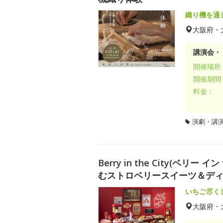
織り機を通
大阪府・
講演会・
開催場所
開催期間
料金：
演劇・講
Berry in the City(ベ
むストロベリースイーツ＆デ
いちご尽く
大阪府・