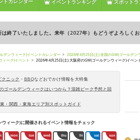
ントカレンダー
イベントランキング
スポットラ
更新は終了いたしました。来年（2027年）もどうぞよろしく
ールデンウィーク)イベントカレンダー
2026年4月25日(土) 全国のGW(ゴールデ
ンウィーク)イベント
2026年4月25日(土) 大阪府のGW(ゴールデンウィーク)イベン
ピクニック
・
BBQ
などおでかけ情報を大特集
6年のゴールデンウィークはいつから？混雑ピーク予想と回
関東・関西・東海エリア別スポットガイド
ンウィーク)に開催されるイベント情報をチェック
n
mon
tue
wed
thu
fri
sat
sun