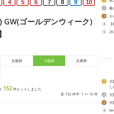
第
1
4
5
6
7
8
9
10
春
2
ロ
3
土) GW(ゴールデンウィーク)
【
4
】
2
5
京都府
大阪府
兵庫県
大
1
し
152
ト
件ヒットしました
全 152 件中 1 〜 10 件
大
2
大
3
N
4