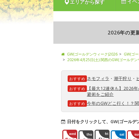
イベ
エリアから探す
2026年の
GW(ゴールデンウィーク)2026
GW(ゴ
2026年4月25日(土) 関西のGW(ゴールデ
ネモフィラ
・
潮干狩り
・
おすすめ
【最大12連休も】202
おすすめ
避術をご紹介
今年のGWどこ行く！？
おすすめ
日付をクリックして、GW(ゴールデ
wed
fri
thu
sat
su