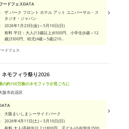
フードフェスDATA
：
ザ パーク フロント ホテル アット ユニバーサル・ス
タジオ・ジャパン
：
2026年1月23日(金)～5月10日(日)
有料 平日：大人(13歳以上)6500円、小学生(6歳～12
歳)3300円、幼児(4歳～5歳)210...
フードフェス
ネモフィラ祭り2026
模の約100万株のネモフィラが見ごろに
大阪市此花区
ATA
：
大阪まいしまシーサイドパーク
：
2026年4月11日(土)～5月10日(日)
有料 大人(高校生以上)1800円、子ども(小中学生)500