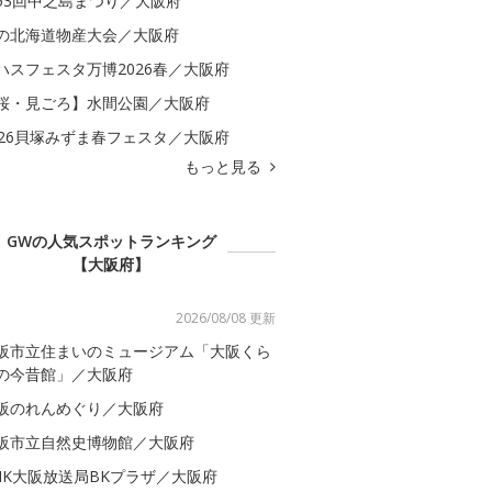
53回中之島まつり／大阪府
の北海道物産大会／大阪府
ハスフェスタ万博2026春／大阪府
桜・見ごろ】水間公園／大阪府
026貝塚みずま春フェスタ／大阪府
もっと見る
GWの人気スポットランキング
【大阪府】
2026/08/08 更新
阪市立住まいのミュージアム「大阪くら
の今昔館」／大阪府
阪のれんめぐり／大阪府
阪市立自然史博物館／大阪府
HK大阪放送局BKプラザ／大阪府