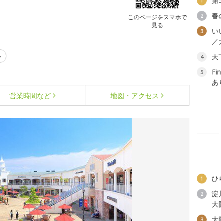
第
1
春
2
このページをスマホで
見る
い
3
／
ル
天
4
F
5
あ
営業時間など
地図・アクセス
ひ
1
淀
2
大
大
3