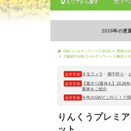
イベ
エリアから探す
2026年の
GW(ゴールデンウィーク)2026
関西のG
大阪府のGW(ゴールデンウィーク)観光ス
ネモフィラ
・
潮干狩り
・
おすすめ
【最大12連休も】202
おすすめ
避術をご紹介
今年のGWどこ行く！？
おすすめ
りんくうプレミア
ット