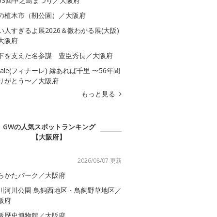
53回中之島まつり／大阪府
の植木市（靭公園）／大阪府
い人すぎるよ展2026＆微わかる展(大阪)
大阪府
下を支えた名参謀 豊臣秀長／大阪府
inale(フィナーレ) 縁あれば千里 〜56年間
りがとう〜／大阪府
もっと見る
GWの人気スポットランキング
【大阪府】
2026/08/07 更新
らかたパーク／大阪府
川河川公園 鳥飼西地区・鳥飼野草地区／
阪府
阪歴史博物館／大阪府