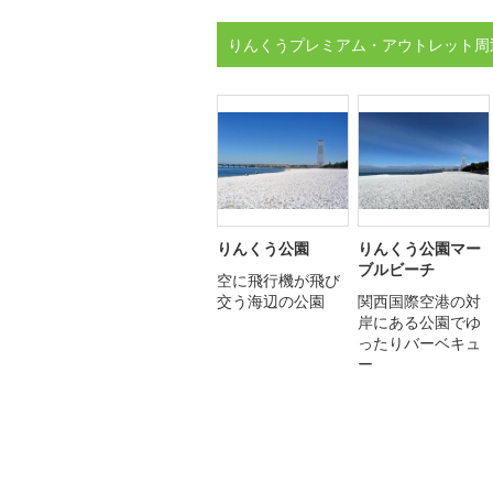
りんくうプレミアム・アウトレット周
りんくう公園
りんくう公園マー
ブルビーチ
空に飛行機が飛び
交う海辺の公園
関西国際空港の対
岸にある公園でゆ
ったりバーベキュ
ー