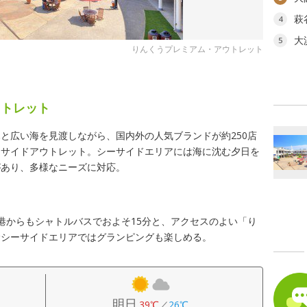
萩
4
大
5
りんくうプレミアム・アウトレット
ト
ウトレット
と広い海を見渡しながら、国内外の人気ブランドが約250店
ーサイドアウトレット。シーサイドエリアには海に沈む夕日を
があり、多様なニーズに対応。
港からもシャトルバスでおよそ15分と、アクセスのよい「り
むシーサイドエリアではグランピングも楽しめる。
明日
39℃
／
26℃