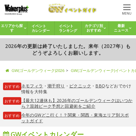
MENU
イベント
イベント
エリアから探
カテゴリ別
最新
カレンダー
ランキング
す
おすすめ
ニュース
2026年の更新は終了いたしました。来年（2027年）も
どうぞよろしくお願いします。
GW(ゴールデンウィーク)2026
GW(ゴールデンウィーク)イベント
ネモフィラ
・
潮干狩り
・
ピクニック
・
BBQ
などおでかけ
おすすめ
情報を大特集
【最大12連休も】2026年のゴールデンウィークはいつか
おすすめ
ら？混雑ピーク予想と回避術をご紹介
今年のGWどこ行く！？関東・関西・東海エリア別スポ
おすすめ
ットガイド
GWイベントカレンダー