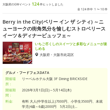
124
大阪府のGWイベント
件ヒットしました
全 124 件中 1 〜 10 件
Berry in the City(ベリー イン ザ シティ) ～ニ
ューヨークの街角気分を愉しむストロベリース
イーツ＆ディナービュッフェ～
いちご尽くしのスイーツと多彩なメニューが楽
しめる
大阪府・大阪市此花区
グルメ・フードフェスDATA
開催場
リーベルホテル大阪 3F Dining BRICKSIDE
所：
開催期
2026年3月1日(日)～5月14日(木)
間：
料金:
有料 大人(中学生以上)7000円、小学生3500円、未就
学児(4歳～6歳)2000円 5月2日(土...