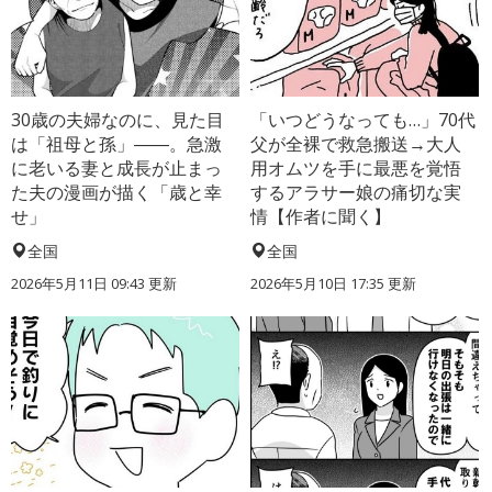
30歳の夫婦なのに、見た目
「いつどうなっても…」70代
は「祖母と孫」――。急激
父が全裸で救急搬送→大人
に老いる妻と成長が止まっ
用オムツを手に最悪を覚悟
た夫の漫画が描く「歳と幸
するアラサー娘の痛切な実
せ」
情【作者に聞く】
全国
全国
2026年5月11日 09:43 更新
2026年5月10日 17:35 更新