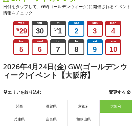
日付をタップして、GW(ゴールデンウィーク)に開催されるイベント
情報をチェック
wed
thu
fri
sat
sun
mon
4/
29
30
5/
1
2
3
4
tue
wed
thu
fri
sat
sun
5
6
7
8
9
10
2026年4月24日(金) GW(ゴールデンウ
ィーク)イベント【大阪府】
エリアを絞り込む
変更する
関西
滋賀県
京都府
大阪府
兵庫県
奈良県
和歌山県