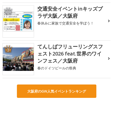
交通安全イベントinキッズプ
2
ラザ大阪／大阪府
春休みに家族で交通安全を学ぼう！
てんしばフリューリングスフ
3
ェスト2026 feat.世界のワイ
ンフェス／大阪府
春のドイツビールの祭典
大阪府のGW人気イベントランキング