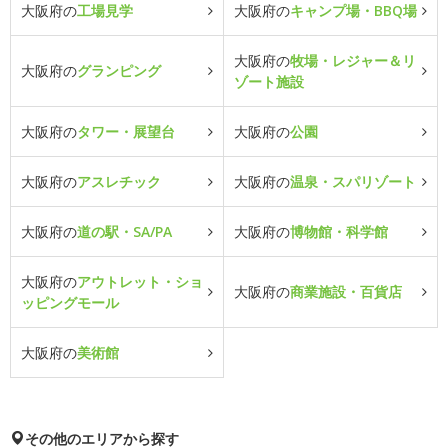
大阪府の
工場見学
大阪府の
キャンプ場・BBQ場
大阪府の
牧場・レジャー＆リ
大阪府の
グランピング
ゾート施設
大阪府の
タワー・展望台
大阪府の
公園
大阪府の
アスレチック
大阪府の
温泉・スパリゾート
大阪府の
道の駅・SA/PA
大阪府の
博物館・科学館
大阪府の
アウトレット・ショ
大阪府の
商業施設・百貨店
ッピングモール
大阪府の
美術館
その他のエリアから探す