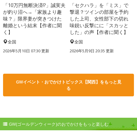
「10万円無断決済!?」誠実夫
「セクハラ」を「ミス」で
が釣り沼へ→「家族より趣
撃退？ツインの部屋を予約
味？」限界妻が突きつけた
した上司、女性部下の切れ
離婚という結末【作者に聞
味鋭い反撃にに「スカッと
く】
した」の声【作者に聞く】
全国
全国
2026年5月10日 07:30 更新
2026年5月9日 20:35 更新
GWイベント・おでかけトピックス【関西】をもっと見
る
GW(ゴールデンウィーク)のおでかけをもっと楽しむ