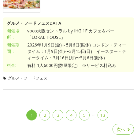
グルメ・フードフェスDATA
開催場
voco大阪セントラル by IHG 1F カフェ＆バー
所：
「LOKAL HOUSE」
開催期
2026年1月9日(金)～5月6日(振休) ロンドン・ティー
間：
タイム：1月9日(金)〜3月15日(日) イースター・テ
ィータイム：3月16日(月)〜5月6日(振休)
料金:
有料 1人6000円(数量限定) ※サービス料込み
グルメ・フードフェス
…
1
2
3
4
5
13
次へ