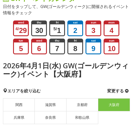
日付をタップして、GW(ゴールデンウィーク)に開催されるイベント
情報をチェック
wed
thu
fri
sat
sun
mon
4/
29
30
5/
1
2
3
4
tue
wed
thu
fri
sat
sun
5
6
7
8
9
10
2026年4月1日(水) GW(ゴールデンウィ
ーク)イベント【大阪府】
エリアを絞り込む
変更する
関西
滋賀県
京都府
大阪府
兵庫県
奈良県
和歌山県