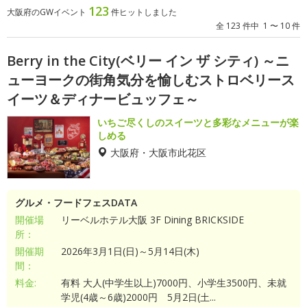
123
大阪府のGWイベント
件ヒットしました
全 123 件中 1 〜 10 件
Berry in the City(ベリー イン ザ シティ) ～ニ
ューヨークの街角気分を愉しむストロベリース
イーツ＆ディナービュッフェ～
いちご尽くしのスイーツと多彩なメニューが楽
しめる
大阪府・大阪市此花区
グルメ・フードフェスDATA
開催場
リーベルホテル大阪 3F Dining BRICKSIDE
所：
開催期
2026年3月1日(日)～5月14日(木)
間：
料金:
有料 大人(中学生以上)7000円、小学生3500円、未就
学児(4歳～6歳)2000円 5月2日(土...