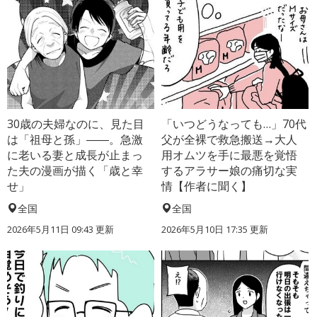
30歳の夫婦なのに、見た目
「いつどうなっても…」70代
は「祖母と孫」――。急激
父が全裸で救急搬送→大人
に老いる妻と成長が止まっ
用オムツを手に最悪を覚悟
た夫の漫画が描く「歳と幸
するアラサー娘の痛切な実
せ」
情【作者に聞く】
全国
全国
2026年5月11日 09:43 更新
2026年5月10日 17:35 更新