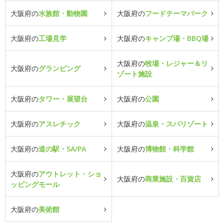
大阪府の
水族館・動物園
大阪府の
フードテーマパーク
大阪府の
工場見学
大阪府の
キャンプ場・BBQ場
大阪府の
牧場・レジャー＆リ
大阪府の
グランピング
ゾート施設
大阪府の
タワー・展望台
大阪府の
公園
大阪府の
アスレチック
大阪府の
温泉・スパリゾート
大阪府の
道の駅・SA/PA
大阪府の
博物館・科学館
大阪府の
アウトレット・ショ
大阪府の
商業施設・百貨店
ッピングモール
大阪府の
美術館