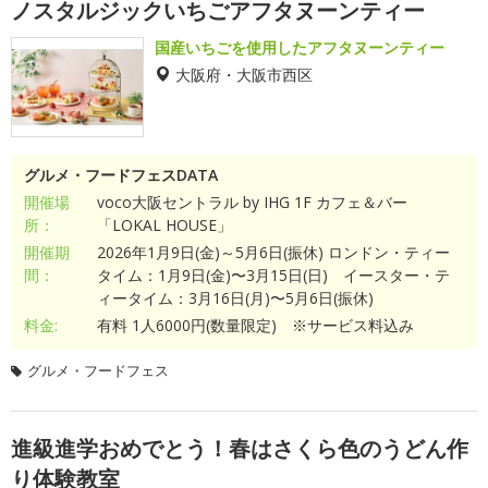
ノスタルジックいちごアフタヌーンティー
国産いちごを使用したアフタヌーンティー
大阪府・大阪市西区
グルメ・フードフェスDATA
開催場
voco大阪セントラル by IHG 1F カフェ＆バー
所：
「LOKAL HOUSE」
開催期
2026年1月9日(金)～5月6日(振休) ロンドン・ティー
間：
タイム：1月9日(金)〜3月15日(日) イースター・テ
ィータイム：3月16日(月)〜5月6日(振休)
料金:
有料 1人6000円(数量限定) ※サービス料込み
グルメ・フードフェス
進級進学おめでとう！春はさくら色のうどん作
り体験教室