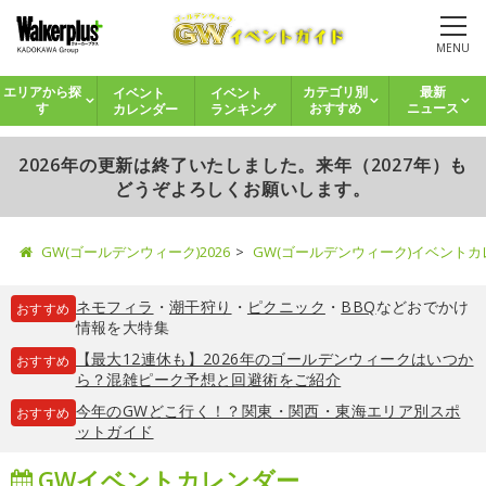
MENU
イベント
イベント
エリアから探
カテゴリ別
最新
カレンダー
ランキング
す
おすすめ
ニュース
2026年の更新は終了いたしました。来年（2027年）も
どうぞよろしくお願いします。
GW(ゴールデンウィーク)2026
GW(ゴールデンウィーク)イベント
ネモフィラ
・
潮干狩り
・
ピクニック
・
BBQ
などおでかけ
おすすめ
情報を大特集
【最大12連休も】2026年のゴールデンウィークはいつか
おすすめ
ら？混雑ピーク予想と回避術をご紹介
今年のGWどこ行く！？関東・関西・東海エリア別スポ
おすすめ
ットガイド
GWイベントカレンダー