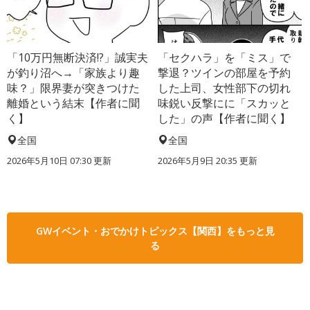
「10万円無断決済!?」誠実夫
「セクハラ」を「ミス」で
が釣り沼へ→「家族より趣
撃退？ツインの部屋を予約
味？」限界妻が突きつけた
した上司、女性部下の切れ
離婚という結末【作者に聞
味鋭い反撃にに「スカッと
く】
した」の声【作者に聞く】
全国
全国
2026年5月10日 07:30 更新
2026年5月9日 20:35 更新
GWイベント・おでかけトピックス【関西】をもっと見
る