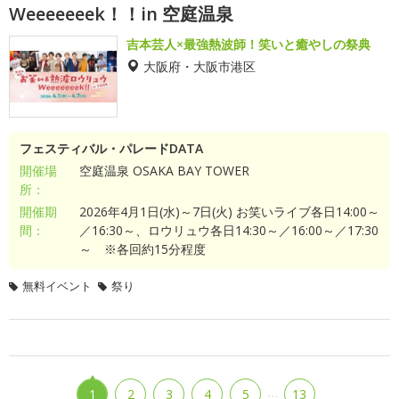
Weeeeeeek！！in 空庭温泉
吉本芸人×最強熱波師！笑いと癒やしの祭典
大阪府・大阪市港区
フェスティバル・パレードDATA
開催場
空庭温泉 OSAKA BAY TOWER
所：
開催期
2026年4月1日(水)～7日(火) お笑いライブ各日14:00～
間：
／16:30～、ロウリュウ各日14:30～／16:00～／17:30
～ ※各回約15分程度
無料イベント
祭り
…
1
2
3
4
5
13