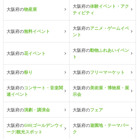
大阪府の
体験イベント・アク
大阪府の
物産展
ティビティ
大阪府の
アニメ・ゲームイベ
大阪府の
無料イベント
ント
大阪府の
動物ふれあいイベン
大阪府の
花イベント
ト
大阪府の
祭り
大阪府の
フリーマーケット
大阪府の
コンサート・音楽関
大阪府の
美術展・博物展・展
連イベント
示会
大阪府の
演劇・講演会
大阪府の
フェア
大阪府の
GW(ゴールデンウィ
大阪府の
遊園地・テーマパー
ーク)観光スポット
ク