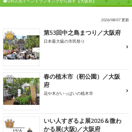
GW人気イベントランキングから探す【大阪府】
2026/08/07 更新
第53回中之島まつり／大阪府
1
日本最大級の市民祭り
春の植木市（靭公園）／大阪
2
府
花や木がいっぱいの植木市
いい人すぎるよ展2026＆微わ
3
かる展(大阪)／大阪府