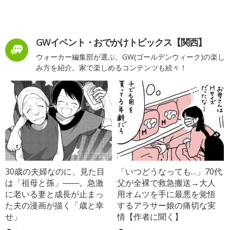
GWイベント・おでかけトピックス【関西】
ウォーカー編集部が選ぶ、GW(ゴールデンウィーク)の楽し
み方を紹介。家で楽しめるコンテンツも続々！
30歳の夫婦なのに、見た目
「いつどうなっても…」70代
は「祖母と孫」――。急激
父が全裸で救急搬送→大人
に老いる妻と成長が止まっ
用オムツを手に最悪を覚悟
た夫の漫画が描く「歳と幸
するアラサー娘の痛切な実
せ」
情【作者に聞く】