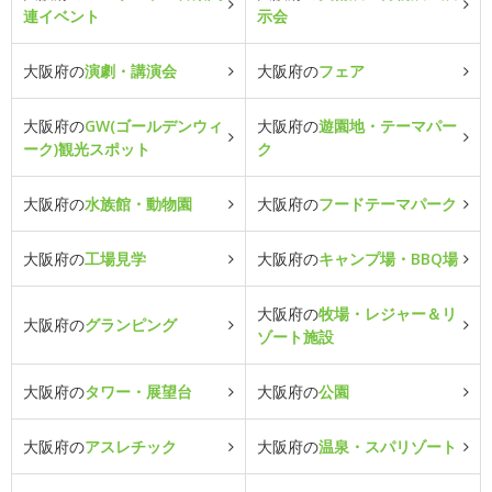
連イベント
示会
大阪府の
演劇・講演会
大阪府の
フェア
大阪府の
GW(ゴールデンウィ
大阪府の
遊園地・テーマパー
ーク)観光スポット
ク
大阪府の
水族館・動物園
大阪府の
フードテーマパーク
大阪府の
工場見学
大阪府の
キャンプ場・BBQ場
大阪府の
牧場・レジャー＆リ
大阪府の
グランピング
ゾート施設
大阪府の
タワー・展望台
大阪府の
公園
大阪府の
アスレチック
大阪府の
温泉・スパリゾート