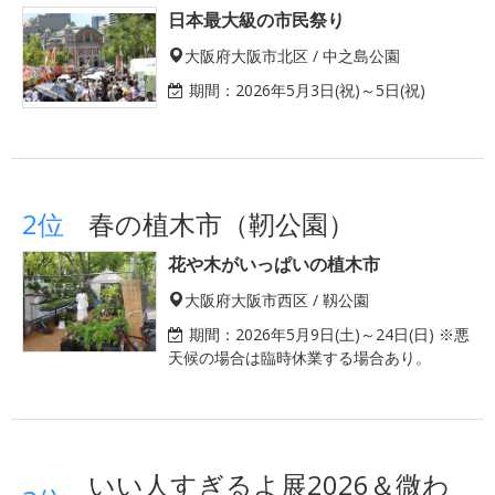
日本最大級の市民祭り
大阪府大阪市北区 / 中之島公園
期間：
2026年5月3日(祝)～5日(祝)
2位
春の植木市（靭公園）
花や木がいっぱいの植木市
大阪府大阪市西区 / 靱公園
期間：
2026年5月9日(土)～24日(日) ※悪
天候の場合は臨時休業する場合あり。
いい人すぎるよ展2026＆微わ