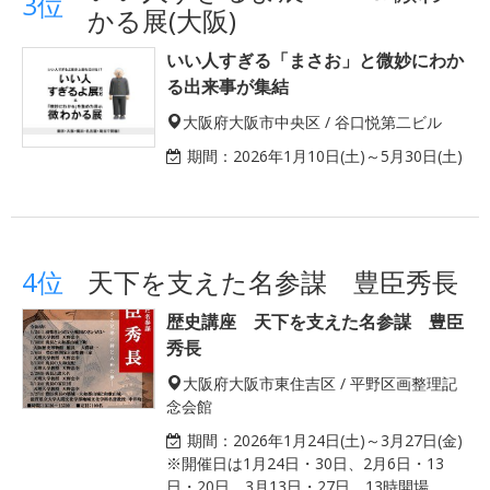
3位
かる展(大阪)
いい人すぎる「まさお」と微妙にわか
る出来事が集結
大阪府大阪市中央区 / 谷口悦第二ビル
期間：
2026年1月10日(土)～5月30日(土)
4位
天下を支えた名参謀 豊臣秀長
歴史講座 天下を支えた名参謀 豊臣
秀長
大阪府大阪市東住吉区 / 平野区画整理記
念会館
期間：
2026年1月24日(土)～3月27日(金)
※開催日は1月24日・30日、2月6日・13
日・20日、3月13日・27日。13時開場。