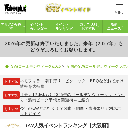
MENU
イベント
イベント
エリアから探
カテゴリ別
最新
カレンダー
ランキング
す
おすすめ
ニュース
2026年の更新は終了いたしました。来年（2027年）も
どうぞよろしくお願いします。
GW(ゴールデンウィーク)2026
全国のGW(ゴールデンウィーク)人
ネモフィラ
・
潮干狩り
・
ピクニック
・
BBQ
などおでかけ
おすすめ
情報を大特集
【最大12連休も】2026年のゴールデンウィークはいつか
おすすめ
ら？混雑ピーク予想と回避術をご紹介
今年のGWどこ行く！？関東・関西・東海エリア別スポ
おすすめ
ットガイド
GW人気イベントランキング【大阪府】