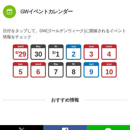
GWイベントカレンダー
日付をタップして、GW(ゴールデンウィーク)に開催されるイベント
情報をチェック
wed
thu
fri
sat
sun
mon
4/
29
30
5/
1
2
3
4
tue
wed
thu
fri
sat
sun
5
6
7
8
9
10
おすすめ情報