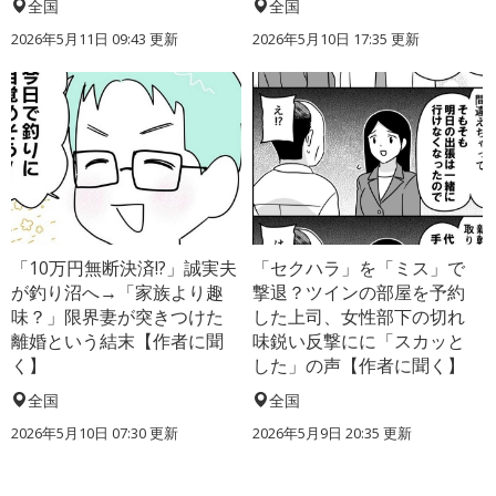
全国
全国
2026年5月11日 09:43 更新
2026年5月10日 17:35 更新
「10万円無断決済!?」誠実夫
「セクハラ」を「ミス」で
が釣り沼へ→「家族より趣
撃退？ツインの部屋を予約
味？」限界妻が突きつけた
した上司、女性部下の切れ
離婚という結末【作者に聞
味鋭い反撃にに「スカッと
く】
した」の声【作者に聞く】
全国
全国
2026年5月10日 07:30 更新
2026年5月9日 20:35 更新