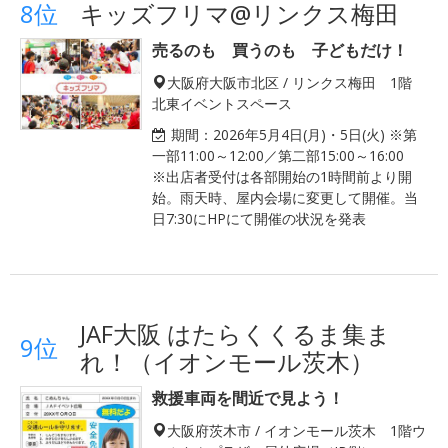
8位
キッズフリマ@リンクス梅田
売るのも 買うのも 子どもだけ！
大阪府大阪市北区 / リンクス梅田 1階
北東イベントスペース
期間：
2026年5月4日(月)・5日(火) ※第
一部11:00～12:00／第二部15:00～16:00
※出店者受付は各部開始の1時間前より開
始。雨天時、屋内会場に変更して開催。当
日7:30にHPにて開催の状況を発表
JAF大阪 はたらくくるま集ま
9位
れ！（イオンモール茨木）
救援車両を間近で見よう！
大阪府茨木市 / イオンモール茨木 1階ウ