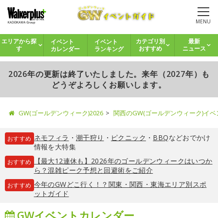
MENU
イベント
イベント
エリアから探
カテゴリ別
最新
カレンダー
ランキング
す
おすすめ
ニュース
2026年の更新は終了いたしました。来年（2027年）も
どうぞよろしくお願いします。
GW(ゴールデンウィーク)2026
関西のGW(ゴールデンウィーク)イ
ネモフィラ
・
潮干狩り
・
ピクニック
・
BBQ
などおでかけ
おすすめ
情報を大特集
【最大12連休も】2026年のゴールデンウィークはいつか
おすすめ
ら？混雑ピーク予想と回避術をご紹介
今年のGWどこ行く！？関東・関西・東海エリア別スポ
おすすめ
ットガイド
GWイベントカレンダー