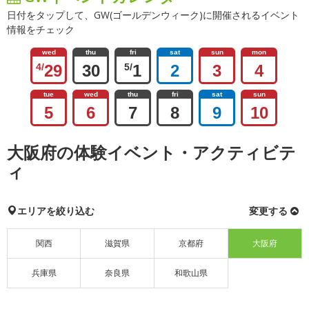
日付をタップして、GW(ゴールデンウィーク)に開催されるイベント
情報をチェック
wed
thu
fri
sat
sun
mon
4/
29
30
5/
1
2
3
4
tue
wed
thu
fri
sat
sun
5
6
7
8
9
10
大阪府の体験イベント・アクティビテ
ィ
エリアを絞り込む
変更する
関西
滋賀県
京都府
大阪府
兵庫県
奈良県
和歌山県