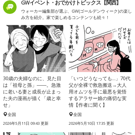
GWイベント・おでかけトピックス【関西】
ウォーカー編集部が選ぶ、GW(ゴールデンウィーク)の楽し
み方を紹介。家で楽しめるコンテンツも続々！
30歳の夫婦なのに、見た目
「いつどうなっても…」70代
は「祖母と孫」――。急激
父が全裸で救急搬送→大人
に老いる妻と成長が止まっ
用オムツを手に最悪を覚悟
た夫の漫画が描く「歳と幸
するアラサー娘の痛切な実
せ」
情【作者に聞く】
全国
全国
2026年5月11日 09:43 更新
2026年5月10日 17:35 更新