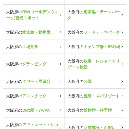
大阪府の
GW(ゴールデンウィ
大阪府の
遊園地・テーマパー
ーク)観光スポット
ク
大阪府の
水族館・動物園
大阪府の
フードテーマパーク
大阪府の
工場見学
大阪府の
キャンプ場・BBQ場
大阪府の
牧場・レジャー＆リ
大阪府の
グランピング
ゾート施設
大阪府の
タワー・展望台
大阪府の
公園
大阪府の
アスレチック
大阪府の
温泉・スパリゾート
大阪府の
道の駅・SA/PA
大阪府の
博物館・科学館
大阪府の
アウトレット・ショ
大阪府の
商業施設・百貨店