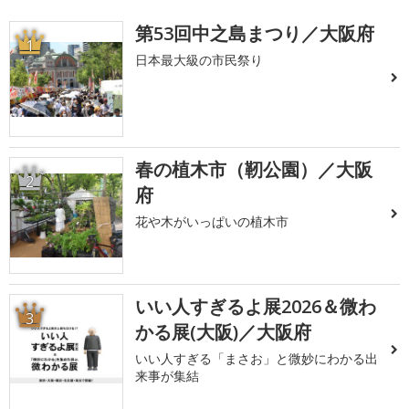
第53回中之島まつり／大阪府
1
日本最大級の市民祭り
春の植木市（靭公園）／大阪
2
府
花や木がいっぱいの植木市
いい人すぎるよ展2026＆微わ
3
かる展(大阪)／大阪府
いい人すぎる「まさお」と微妙にわかる出
来事が集結