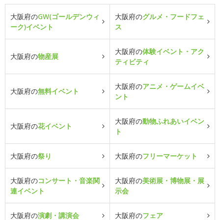
大阪府の
GW(ゴールデンウィ
大阪府の
グルメ・フードフェ
ーク)イベント
ス
大阪府の
体験イベント・アク
大阪府の
物産展
ティビティ
大阪府の
アニメ・ゲームイベ
大阪府の
無料イベント
ント
大阪府の
動物ふれあいイベン
大阪府の
花イベント
ト
大阪府の
祭り
大阪府の
フリーマーケット
大阪府の
コンサート・音楽関
大阪府の
美術展・博物展・展
連イベント
示会
大阪府の
演劇・講演会
大阪府の
フェア