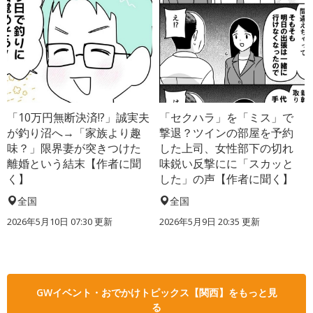
「10万円無断決済!?」誠実夫
「セクハラ」を「ミス」で
が釣り沼へ→「家族より趣
撃退？ツインの部屋を予約
味？」限界妻が突きつけた
した上司、女性部下の切れ
離婚という結末【作者に聞
味鋭い反撃にに「スカッと
く】
した」の声【作者に聞く】
全国
全国
2026年5月10日 07:30 更新
2026年5月9日 20:35 更新
GWイベント・おでかけトピックス【関西】をもっと見
る