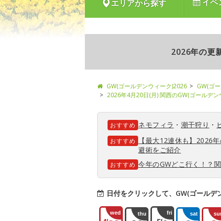
イベ
エリアから探す
2026年の
GW(ゴールデンウィーク)2026
GW(ゴ
2026年4月20日(月) 関西のGW(ゴールデ
ネモフィラ
・
潮干狩り
・
おすすめ
【最大12連休も】202
おすすめ
避術をご紹介
今年のGWどこ行く！？
おすすめ
日付をクリックして、GW(ゴールデ
wed
fri
thu
sat
su