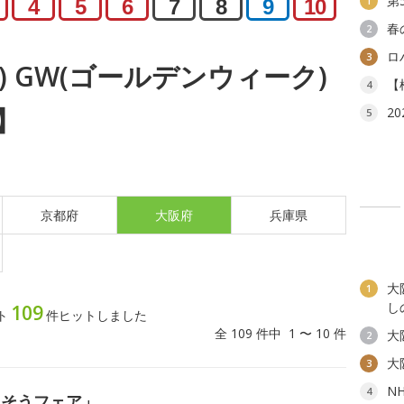
第
1
4
5
6
7
8
9
10
春
2
ロ
3
月) GW(ゴールデンウィーク)
【
4
】
2
5
京都府
大阪府
兵庫県
大
1
し
109
ト
件ヒットしました
全 109 件中 1 〜 10 件
大
2
大
3
N
4
ちそうフェア」