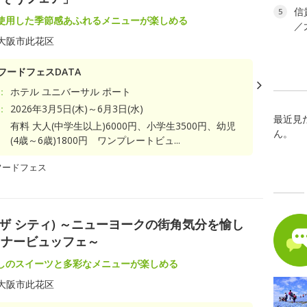
信
5
使用した季節感あふれるメニューが楽しめる
／
大阪市此花区
フードフェスDATA
：
ホテル ユニバーサル ポート
：
2026年3月5日(木)～6月3日(水)
最近見
有料 大人(中学生以上)6000円、小学生3500円、幼児
ん。
(4歳～6歳)1800円 ワンプレートビュ...
フードフェス
リー イン ザ シティ) ～ニューヨークの街角気分を愉し
ィナービュッフェ～
しのスイーツと多彩なメニューが楽しめる
大阪市此花区