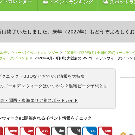
ントカレンダー
イベントランキング
スポットラ
更新は終了いたしました。来年（2027年）もどうぞよろしく
ールデンウィーク)イベントカレンダー
2026年4月20日(月) 全国のGW(ゴールデ
ンウィーク)イベント
2026年4月20日(月) 大阪府のGW(ゴールデンウィーク)イベン
ピクニック
・
BBQ
などおでかけ情報を大特集
6年のゴールデンウィークはいつから？混雑ピーク予想と回
関東・関西・東海エリア別スポットガイド
ンウィーク)に開催されるイベント情報をチェック
n
mon
tue
wed
thu
fri
sat
sun