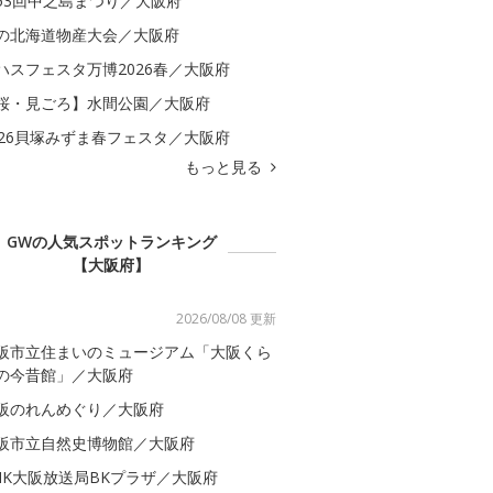
53回中之島まつり／大阪府
の北海道物産大会／大阪府
ハスフェスタ万博2026春／大阪府
桜・見ごろ】水間公園／大阪府
026貝塚みずま春フェスタ／大阪府
もっと見る
GWの人気スポットランキング
【大阪府】
2026/08/08 更新
阪市立住まいのミュージアム「大阪くら
の今昔館」／大阪府
阪のれんめぐり／大阪府
阪市立自然史博物館／大阪府
HK大阪放送局BKプラザ／大阪府