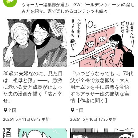
ウォーカー編集部が選ぶ、GW(ゴールデンウィーク)の楽し
み方を紹介。家で楽しめるコンテンツも続々！
30歳の夫婦なのに、見た目
「いつどうなっても…」70代
は「祖母と孫」――。急激
父が全裸で救急搬送→大人
に老いる妻と成長が止まっ
用オムツを手に最悪を覚悟
た夫の漫画が描く「歳と幸
するアラサー娘の痛切な実
せ」
情【作者に聞く】
全国
全国
2026年5月11日 09:43 更新
2026年5月10日 17:35 更新