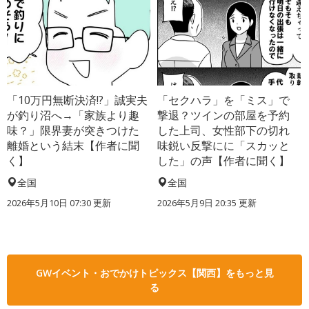
「10万円無断決済!?」誠実夫
「セクハラ」を「ミス」で
が釣り沼へ→「家族より趣
撃退？ツインの部屋を予約
味？」限界妻が突きつけた
した上司、女性部下の切れ
離婚という結末【作者に聞
味鋭い反撃にに「スカッと
く】
した」の声【作者に聞く】
全国
全国
2026年5月10日 07:30 更新
2026年5月9日 20:35 更新
GWイベント・おでかけトピックス【関西】をもっと見
る