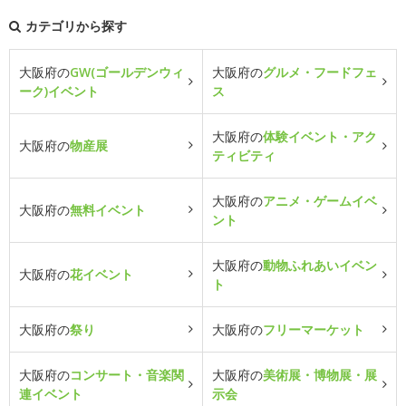
カテゴリから探す
大阪府の
GW(ゴールデンウィ
大阪府の
グルメ・フードフェ
ーク)イベント
ス
大阪府の
体験イベント・アク
大阪府の
物産展
ティビティ
大阪府の
アニメ・ゲームイベ
大阪府の
無料イベント
ント
大阪府の
動物ふれあいイベン
大阪府の
花イベント
ト
大阪府の
祭り
大阪府の
フリーマーケット
大阪府の
コンサート・音楽関
大阪府の
美術展・博物展・展
連イベント
示会