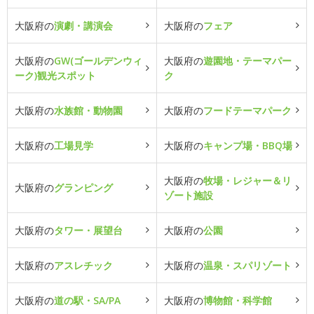
大阪府の
演劇・講演会
大阪府の
フェア
大阪府の
GW(ゴールデンウィ
大阪府の
遊園地・テーマパー
ーク)観光スポット
ク
大阪府の
水族館・動物園
大阪府の
フードテーマパーク
大阪府の
工場見学
大阪府の
キャンプ場・BBQ場
大阪府の
牧場・レジャー＆リ
大阪府の
グランピング
ゾート施設
大阪府の
タワー・展望台
大阪府の
公園
大阪府の
アスレチック
大阪府の
温泉・スパリゾート
大阪府の
道の駅・SA/PA
大阪府の
博物館・科学館