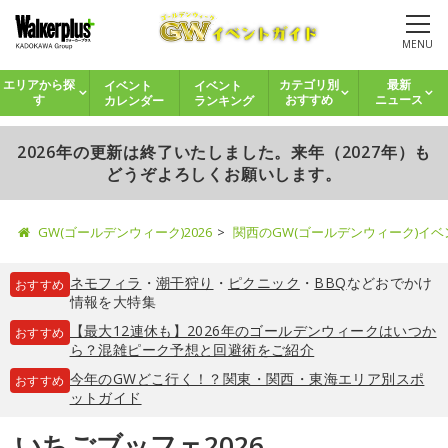
MENU
イベント
イベント
エリアから探
カテゴリ別
最新
カレンダー
ランキング
す
おすすめ
ニュース
2026年の更新は終了いたしました。来年（2027年）も
どうぞよろしくお願いします。
GW(ゴールデンウィーク)2026
関西のGW(ゴールデンウィーク)イ
ネモフィラ
・
潮干狩り
・
ピクニック
・
BBQ
などおでかけ
おすすめ
情報を大特集
【最大12連休も】2026年のゴールデンウィークはいつか
おすすめ
ら？混雑ピーク予想と回避術をご紹介
今年のGWどこ行く！？関東・関西・東海エリア別スポ
おすすめ
ットガイド
いちごブッフェ2026