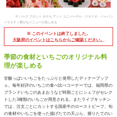
ザ パーク フロント ホテル アット ユニバーサル・スタジオ・ジャパン
バラエティ豊かなメニューが楽しめる
※ このイベントは終了しました。
大阪府のイベントはこちらからご確認ください。
季節の食材といちごのオリジナル料
理が楽しめる
甘酸っぱいいちごをたっぷりと使用したディナーブッフ
ェ。毎年好評のいちごの食べ比べコーナーでは、福岡県の
ブランドいちごのあまおうなど時期ごとにシェフがセレク
トした3種類のいちごが用意される。またライブキッチン
では、注文ごとにカットする国産牛のローストビーフ、旬
の食材やいちごを使った揚げたての天ぷら、握りたてのい