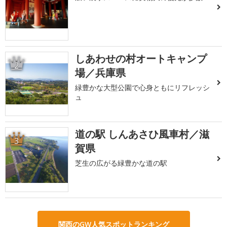
しあわせの村オートキャンプ
2
場／兵庫県
緑豊かな大型公園で心身ともにリフレッシ
ュ
道の駅 しんあさひ風車村／滋
3
賀県
芝生の広がる緑豊かな道の駅
関西のGW人気スポットランキング