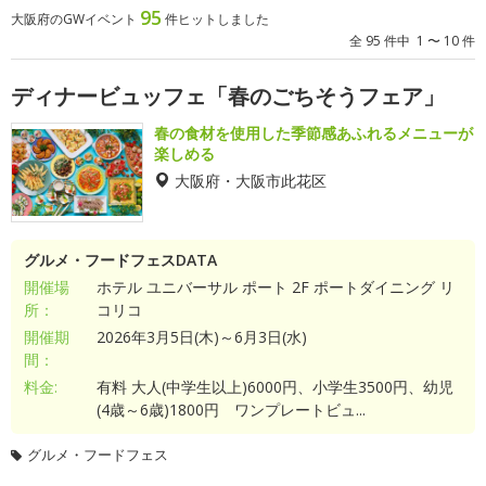
95
大阪府のGWイベント
件ヒットしました
全 95 件中 1 〜 10 件
ディナービュッフェ「春のごちそうフェア」
春の食材を使用した季節感あふれるメニューが
楽しめる
大阪府・大阪市此花区
グルメ・フードフェスDATA
開催場
ホテル ユニバーサル ポート 2F ポートダイニング リ
所：
コリコ
開催期
2026年3月5日(木)～6月3日(水)
間：
料金:
有料 大人(中学生以上)6000円、小学生3500円、幼児
(4歳～6歳)1800円 ワンプレートビュ...
グルメ・フードフェス