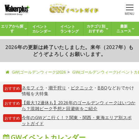
MENU
イベント
イベント
エリアから探
カテゴリ別
最新
カレンダー
ランキング
す
おすすめ
ニュース
2026年の更新は終了いたしました。来年（2027年）も
どうぞよろしくお願いします。
GW(ゴールデンウィーク)2026
GW(ゴールデンウィーク)イベント
ネモフィラ
・
潮干狩り
・
ピクニック
・
BBQ
などおでかけ
おすすめ
情報を大特集
【最大12連休も】2026年のゴールデンウィークはいつか
おすすめ
ら？混雑ピーク予想と回避術をご紹介
今年のGWどこ行く！？関東・関西・東海エリア別スポ
おすすめ
ットガイド
GWイベントカレンダー