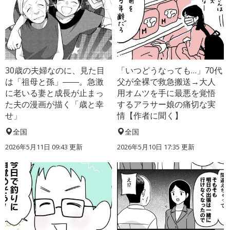
30歳の夫婦なのに、見た目
「いつどうなっても…」70代
は「祖母と孫」――。急激
父が全裸で救急搬送→大人
に老いる妻と成長が止まっ
用オムツを手に最悪を覚悟
た夫の漫画が描く「歳と幸
するアラサー娘の痛切な実
せ」
情【作者に聞く】
全国
全国
2026年5月11日 09:43 更新
2026年5月10日 17:35 更新