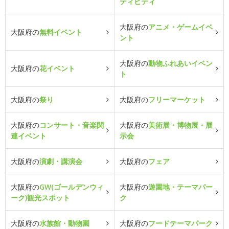
ティビティ
大阪府の
アニメ・ゲームイベ
大阪府の
無料イベント
ント
大阪府の
動物ふれあいイベン
大阪府の
花イベント
ト
大阪府の
祭り
大阪府の
フリーマーケット
大阪府の
コンサート・音楽関
大阪府の
美術展・博物展・展
連イベント
示会
大阪府の
演劇・講演会
大阪府の
フェア
大阪府の
GW(ゴールデンウィ
大阪府の
遊園地・テーマパー
ーク)観光スポット
ク
大阪府の
水族館・動物園
大阪府の
フードテーマパーク