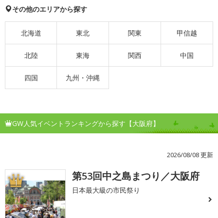
その他のエリアから探す
北海道
東北
関東
甲信越
北陸
東海
関西
中国
四国
九州・沖縄
GW人気イベントランキングから探す【大阪府】
2026/08/08 更新
第53回中之島まつり／大阪府
1
日本最大級の市民祭り