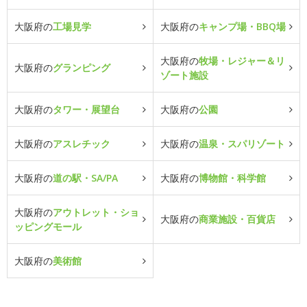
大阪府の
工場見学
大阪府の
キャンプ場・BBQ場
大阪府の
牧場・レジャー＆リ
大阪府の
グランピング
ゾート施設
大阪府の
タワー・展望台
大阪府の
公園
大阪府の
アスレチック
大阪府の
温泉・スパリゾート
大阪府の
道の駅・SA/PA
大阪府の
博物館・科学館
大阪府の
アウトレット・ショ
大阪府の
商業施設・百貨店
ッピングモール
大阪府の
美術館