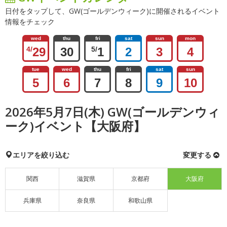
日付をタップして、GW(ゴールデンウィーク)に開催されるイベント
情報をチェック
wed
thu
fri
sat
sun
mon
4/
29
30
5/
1
2
3
4
tue
wed
thu
fri
sat
sun
5
6
7
8
9
10
2026年5月7日(木) GW(ゴールデンウィ
ーク)イベント【大阪府】
エリアを絞り込む
変更する
関西
滋賀県
京都府
大阪府
兵庫県
奈良県
和歌山県