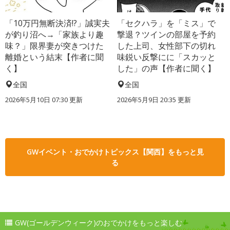
「10万円無断決済!?」誠実夫
「セクハラ」を「ミス」で
が釣り沼へ→「家族より趣
撃退？ツインの部屋を予約
味？」限界妻が突きつけた
した上司、女性部下の切れ
離婚という結末【作者に聞
味鋭い反撃にに「スカッと
く】
した」の声【作者に聞く】
全国
全国
2026年5月10日 07:30 更新
2026年5月9日 20:35 更新
GWイベント・おでかけトピックス【関西】をもっと見
る
GW(ゴールデンウィーク)のおでかけをもっと楽しむ