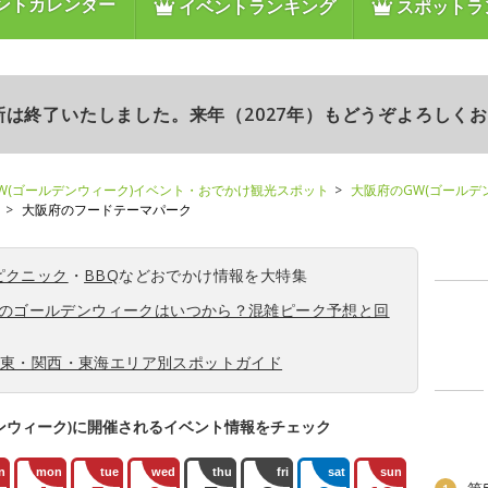
ントカレンダー
イベントランキング
スポットラ
更新は終了いたしました。来年（2027年）もどうぞよろしく
W(ゴールデンウィーク)イベント・おでかけ観光スポット
大阪府のGW(ゴールデ
大阪府のフードテーマパーク
ピクニック
・
BBQ
などおでかけ情報を大特集
6年のゴールデンウィークはいつから？混雑ピーク予想と回
関東・関西・東海エリア別スポットガイド
ンウィーク)に開催されるイベント情報をチェック
n
mon
tue
wed
thu
fri
sat
sun