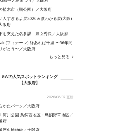
53回中之島まつり／大阪府
の植木市（靭公園）／大阪府
い人すぎるよ展2026＆微わかる展(大阪)
大阪府
下を支えた名参謀 豊臣秀長／大阪府
inale(フィナーレ) 縁あれば千里 〜56年間
りがとう〜／大阪府
もっと見る
GWの人気スポットランキング
【大阪府】
2026/08/07 更新
らかたパーク／大阪府
川河川公園 鳥飼西地区・鳥飼野草地区／
阪府
阪歴史博物館／大阪府