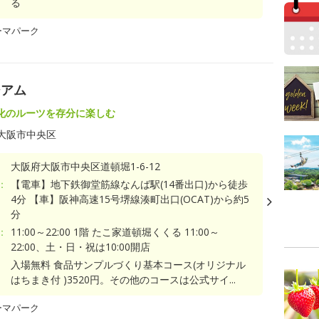
る
ーマパーク
ジアム
化のルーツを存分に楽しむ
大阪市中央区
大阪府大阪市中央区道頓堀1-6-12
：
【電車】地下鉄御堂筋線なんば駅(14番出口)から徒歩
4分 【車】阪神高速15号堺線湊町出口(OCAT)から約5
分
：
11:00～22:00 1階 たこ家道頓堀くくる 11:00～
22:00、土・日・祝は10:00開店
入場無料 食品サンプルづくり基本コース(オリジナル
はちまき付 )3520円。その他のコースは公式サイ...
ーマパーク