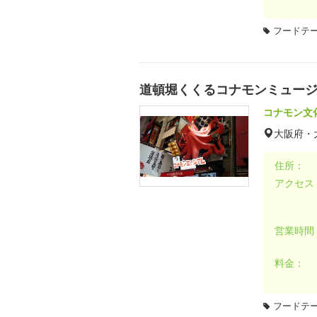
フードテ
道頓堀くくるコナモンミュー
コナモン文
大阪府・
住所：
アクセス
営業時間
料金：
フードテ