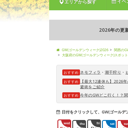
イベ
エリアから探す
2026年の
GW(ゴールデンウィーク)2026
関西のG
大阪府のGW(ゴールデンウィーク)スポット
ネモフィラ
・
潮干狩り
・
おすすめ
【最大12連休も】202
おすすめ
避術をご紹介
今年のGWどこ行く！？
おすすめ
日付をクリックして、GW(ゴールデ
wed
fri
thu
sat
su