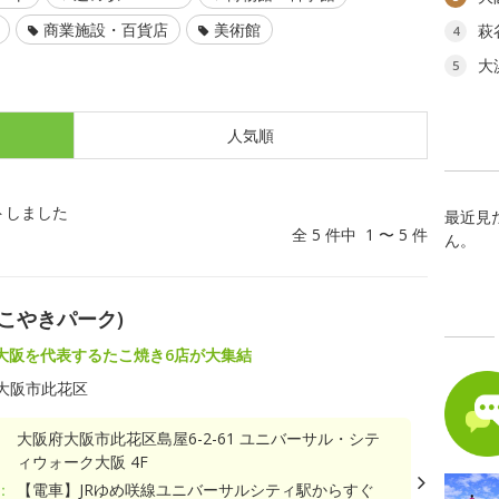
商業施設・百貨店
美術館
萩
4
大
5
人気順
トしました
最近見
全 5 件中 1 〜 5 件
ん。
K たこやきパーク)
大阪を代表するたこ焼き6店が大集結
大阪市此花区
大阪府大阪市此花区島屋6-2-61 ユニバーサル・シテ
ィウォーク大阪 4F
：
【電車】JRゆめ咲線ユニバーサルシティ駅からすぐ