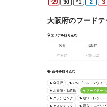
4/
5/
29
30
1
2
3
大阪府のフードテ
エリアを絞り込む
関西
滋賀県
奈良県
和歌山県
条件を絞り込む
全選択
GW(ゴールデンウィー
水族館・動物園
フードテーマ
グランピング
牧場・レジャー
アスレチック
温泉・スパリゾ