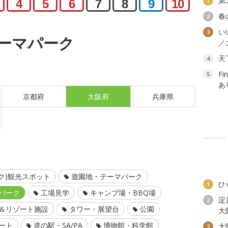
第
1
4
5
6
7
8
9
10
春
2
い
3
ーマパーク
／
天
4
F
5
あ
京都府
大阪府
兵庫県
ク)観光スポット
遊園地・テーマパーク
ひ
1
パーク
工場見学
キャンプ場・BBQ場
淀
2
＆リゾート施設
タワー・展望台
公園
大
ート
道の駅・SA/PA
博物館・科学館
大
3