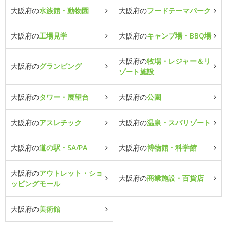
大阪府の
水族館・動物園
大阪府の
フードテーマパーク
大阪府の
工場見学
大阪府の
キャンプ場・BBQ場
大阪府の
牧場・レジャー＆リ
大阪府の
グランピング
ゾート施設
大阪府の
タワー・展望台
大阪府の
公園
大阪府の
アスレチック
大阪府の
温泉・スパリゾート
大阪府の
道の駅・SA/PA
大阪府の
博物館・科学館
大阪府の
アウトレット・ショ
大阪府の
商業施設・百貨店
ッピングモール
大阪府の
美術館