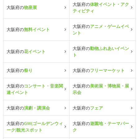
大阪府の
体験イベント・アク
大阪府の
物産展
ティビティ
大阪府の
アニメ・ゲームイベ
大阪府の
無料イベント
ント
大阪府の
動物ふれあいイベン
大阪府の
花イベント
ト
大阪府の
祭り
大阪府の
フリーマーケット
大阪府の
コンサート・音楽関
大阪府の
美術展・博物展・展
連イベント
示会
大阪府の
演劇・講演会
大阪府の
フェア
大阪府の
GW(ゴールデンウィ
大阪府の
遊園地・テーマパー
ーク)観光スポット
ク