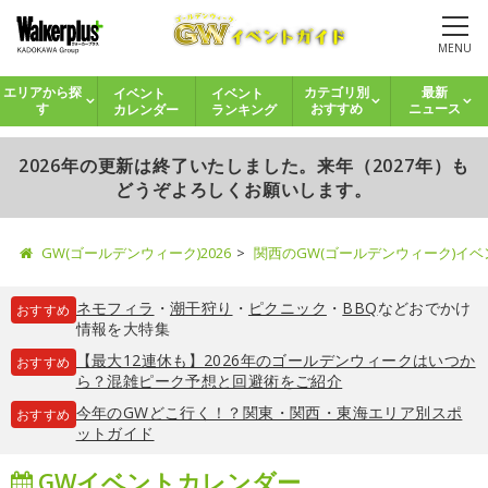
MENU
イベント
イベント
エリアから探
カテゴリ別
最新
カレンダー
ランキング
す
おすすめ
ニュース
2026年の更新は終了いたしました。来年（2027年）も
どうぞよろしくお願いします。
GW(ゴールデンウィーク)2026
関西のGW(ゴールデンウィーク)イ
ネモフィラ
・
潮干狩り
・
ピクニック
・
BBQ
などおでかけ
おすすめ
情報を大特集
【最大12連休も】2026年のゴールデンウィークはいつか
おすすめ
ら？混雑ピーク予想と回避術をご紹介
今年のGWどこ行く！？関東・関西・東海エリア別スポ
おすすめ
ットガイド
GWイベントカレンダー