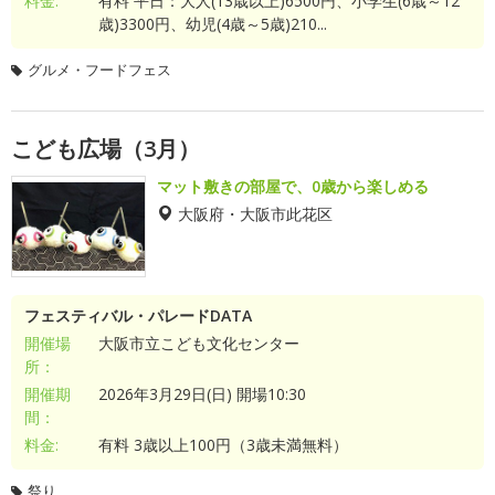
料金:
有料 平日：大人(13歳以上)6500円、小学生(6歳～12
歳)3300円、幼児(4歳～5歳)210...
グルメ・フードフェス
こども広場（3月）
マット敷きの部屋で、0歳から楽しめる
大阪府・大阪市此花区
フェスティバル・パレードDATA
開催場
大阪市立こども文化センター
所：
開催期
2026年3月29日(日) 開場10:30
間：
料金:
有料 3歳以上100円（3歳未満無料）
祭り