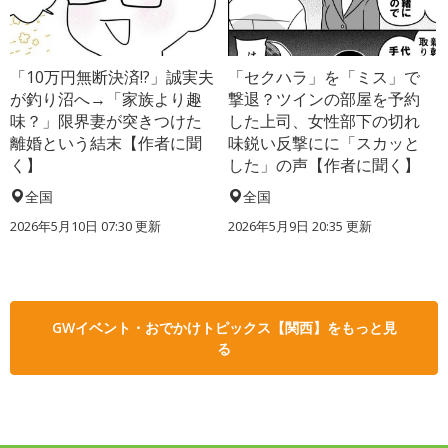
「10万円無断決済!?」誠実夫
「セクハラ」を「ミス」で
が釣り沼へ→「家族より趣
撃退？ツインの部屋を予約
味？」限界妻が突きつけた
した上司、女性部下の切れ
離婚という結末【作者に聞
味鋭い反撃にに「スカッと
く】
した」の声【作者に聞く】
全国
全国
2026年5月10日 07:30 更新
2026年5月9日 20:35 更新
GWイベント・おでかけトピックス【関西】をもっと見
る