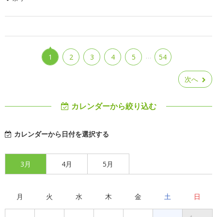
…
1
2
3
4
5
54
次へ
カレンダーから絞り込む
カレンダーから日付を選択する
3月
4月
5月
月
火
水
木
金
土
日