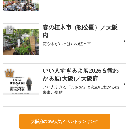
春の植木市（靭公園）／大阪
2
府
花や木がいっぱいの植木市
いい人すぎるよ展2026＆微わ
3
かる展(大阪)／大阪府
いい人すぎる「まさお」と微妙にわかる出
来事が集結
大阪府のGW人気イベントランキング