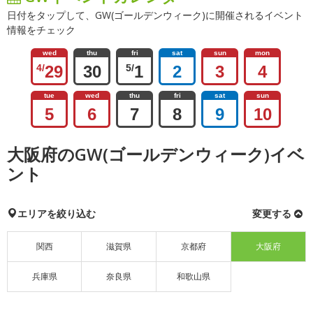
日付をタップして、GW(ゴールデンウィーク)に開催されるイベント
情報をチェック
wed
thu
fri
sat
sun
mon
4/
29
30
5/
1
2
3
4
tue
wed
thu
fri
sat
sun
5
6
7
8
9
10
大阪府のGW(ゴールデンウィーク)イベ
ント
エリアを絞り込む
変更する
関西
滋賀県
京都府
大阪府
兵庫県
奈良県
和歌山県