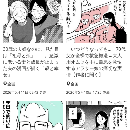
30歳の夫婦なのに、見た目
「いつどうなっても…」70代
は「祖母と孫」――。急激
父が全裸で救急搬送→大人
に老いる妻と成長が止まっ
用オムツを手に最悪を覚悟
た夫の漫画が描く「歳と幸
するアラサー娘の痛切な実
せ」
情【作者に聞く】
全国
全国
2026年5月11日 09:43 更新
2026年5月10日 17:35 更新