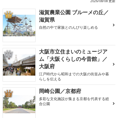
2026/08/08 更新
滋賀農業公園 ブルーメの丘／
1
滋賀県
自然の中で家族とのんびり楽しめる
大阪市立住まいのミュージア
2
ム「大阪くらしの今昔館」／
大阪府
江戸時代から昭和までの大阪の街並みや暮
らしを伝える
岡崎公園／京都府
3
多彩な文化施設が集まる京都を代表する総
合公園