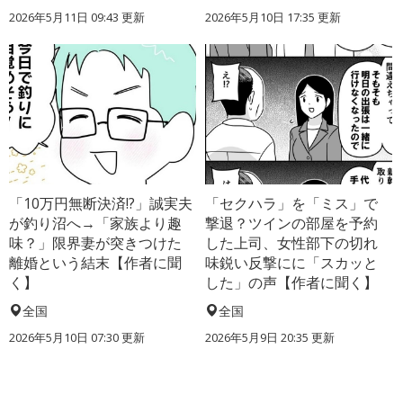
2026年5月11日 09:43 更新
2026年5月10日 17:35 更新
「10万円無断決済!?」誠実夫
「セクハラ」を「ミス」で
が釣り沼へ→「家族より趣
撃退？ツインの部屋を予約
味？」限界妻が突きつけた
した上司、女性部下の切れ
離婚という結末【作者に聞
味鋭い反撃にに「スカッと
く】
した」の声【作者に聞く】
全国
全国
2026年5月10日 07:30 更新
2026年5月9日 20:35 更新