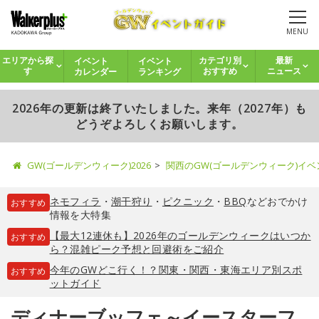
MENU
イベント
イベント
エリアから探
カテゴリ別
最新
カレンダー
ランキング
す
おすすめ
ニュース
2026年の更新は終了いたしました。来年（2027年）も
どうぞよろしくお願いします。
GW(ゴールデンウィーク)2026
関西のGW(ゴールデンウィーク)イ
ネモフィラ
・
潮干狩り
・
ピクニック
・
BBQ
などおでかけ
おすすめ
情報を大特集
【最大12連休も】2026年のゴールデンウィークはいつか
おすすめ
ら？混雑ピーク予想と回避術をご紹介
今年のGWどこ行く！？関東・関西・東海エリア別スポ
おすすめ
ットガイド
ディナーブッフェ～イースターフ