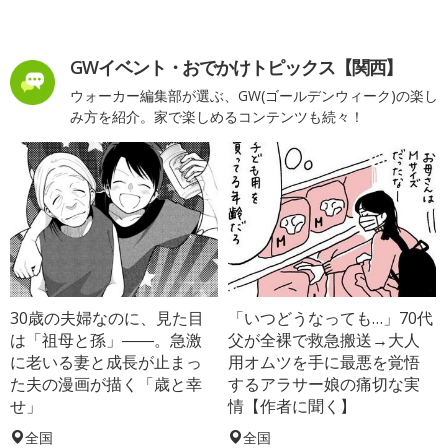
GWイベント・おでかけトピックス【関西】
ウォーカー編集部が選ぶ、GW(ゴールデンウィーク)の楽し
み方を紹介。家で楽しめるコンテンツも続々！
30歳の夫婦なのに、見た目
「いつどうなっても…」70代
は「祖母と孫」――。急激
父が全裸で救急搬送→大人
に老いる妻と成長が止まっ
用オムツを手に最悪を覚悟
た夫の漫画が描く「歳と幸
するアラサー娘の痛切な実
せ」
情【作者に聞く】
全国
全国