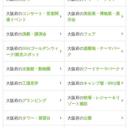
大阪府の
コンサート・音楽関
大阪府の
美術展・博物展・展
連イベント
示会
大阪府の
演劇・講演会
大阪府の
フェア
大阪府の
GW(ゴールデンウィ
大阪府の
遊園地・テーマパー
ーク)観光スポット
ク
大阪府の
水族館・動物園
大阪府の
フードテーマパーク
大阪府の
工場見学
大阪府の
キャンプ場・BBQ場
大阪府の
牧場・レジャー＆リ
大阪府の
グランピング
ゾート施設
大阪府の
タワー・展望台
大阪府の
公園