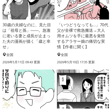
30歳の夫婦なのに、見た目
「いつどうなっても…」70代
は「祖母と孫」――。急激
父が全裸で救急搬送→大人
に老いる妻と成長が止まっ
用オムツを手に最悪を覚悟
た夫の漫画が描く「歳と幸
するアラサー娘の痛切な実
せ」
情【作者に聞く】
全国
全国
2026年5月11日 09:43 更新
2026年5月10日 17:35 更新