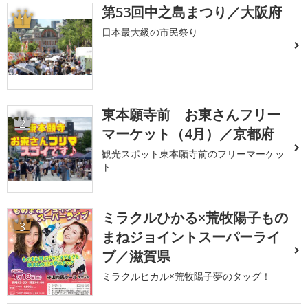
第53回中之島まつり／大阪府
1
日本最大級の市民祭り
東本願寺前 お東さんフリー
2
マーケット（4月）／京都府
観光スポット東本願寺前のフリーマーケッ
ト
ミラクルひかる×荒牧陽子もの
3
まねジョイントスーパーライ
ブ／滋賀県
ミラクルヒカル×荒牧陽子夢のタッグ！