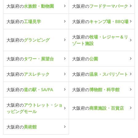
大阪府の
水族館・動物園
大阪府の
フードテーマパーク
大阪府の
工場見学
大阪府の
キャンプ場・BBQ場
大阪府の
牧場・レジャー＆リ
大阪府の
グランピング
ゾート施設
大阪府の
タワー・展望台
大阪府の
公園
大阪府の
アスレチック
大阪府の
温泉・スパリゾート
大阪府の
道の駅・SA/PA
大阪府の
博物館・科学館
大阪府の
アウトレット・ショ
大阪府の
商業施設・百貨店
ッピングモール
大阪府の
美術館