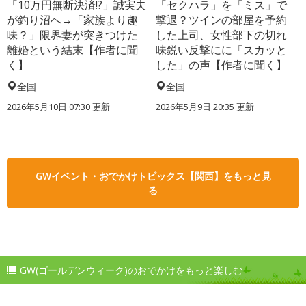
「10万円無断決済!?」誠実夫
「セクハラ」を「ミス」で
が釣り沼へ→「家族より趣
撃退？ツインの部屋を予約
味？」限界妻が突きつけた
した上司、女性部下の切れ
離婚という結末【作者に聞
味鋭い反撃にに「スカッと
く】
した」の声【作者に聞く】
全国
全国
2026年5月10日 07:30 更新
2026年5月9日 20:35 更新
GWイベント・おでかけトピックス【関西】をもっと見
る
GW(ゴールデンウィーク)のおでかけをもっと楽しむ