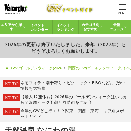
MENU
イベント
イベント
エリアから探
カテゴリ別
最新
カレンダー
ランキング
す
おすすめ
ニュース
2026年の更新は終了いたしました。来年（2027年）も
どうぞよろしくお願いします。
GW(ゴールデンウィーク)2026
関西のGW(ゴールデンウィーク)イ
ネモフィラ
・
潮干狩り
・
ピクニック
・
BBQ
などおでかけ
おすすめ
情報を大特集
【最大12連休も】2026年のゴールデンウィークはいつか
おすすめ
ら？混雑ピーク予想と回避術をご紹介
今年のGWどこ行く！？関東・関西・東海エリア別スポ
おすすめ
ットガイド
天然温泉 なにわの湯