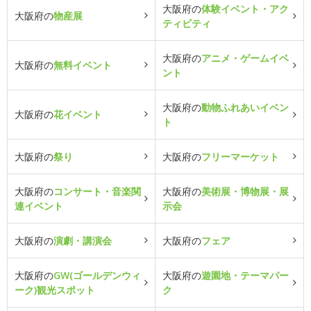
大阪府の
体験イベント・アク
大阪府の
物産展
ティビティ
大阪府の
アニメ・ゲームイベ
大阪府の
無料イベント
ント
大阪府の
動物ふれあいイベン
大阪府の
花イベント
ト
大阪府の
祭り
大阪府の
フリーマーケット
大阪府の
コンサート・音楽関
大阪府の
美術展・博物展・展
連イベント
示会
大阪府の
演劇・講演会
大阪府の
フェア
大阪府の
GW(ゴールデンウィ
大阪府の
遊園地・テーマパー
ーク)観光スポット
ク