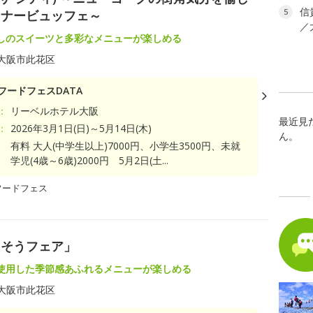
信
5
ィナービュッフェ～
／
しのスイーツと多彩なメニューが楽しめる
大阪市此花区
フードフェスDATA
：
リーベルホテル大阪
最近見
：
2026年3月1日(日)～5月14日(木)
ん。
有料 大人(中学生以上)7000円、小学生3500円、未就
学児(4歳～6歳)2000円 5月2日(土...
フードフェス
ちそうフェア」
使用した季節感あふれるメニューが楽しめる
大阪市此花区