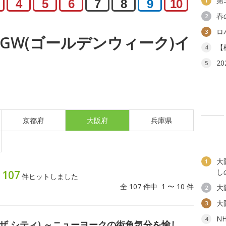
第
1
4
5
6
7
8
9
10
春
2
ロ
3
月) GW(ゴールデンウィーク)イ
【
4
2
5
京都府
大阪府
兵庫県
大
1
し
107
ト
件ヒットしました
全 107 件中 1 〜 10 件
大
2
大
3
N
4
リー イン ザ シティ) ～ニューヨークの街角気分を愉し