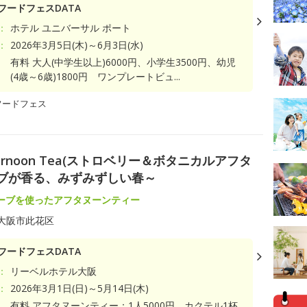
フードフェスDATA
：
ホテル ユニバーサル ポート
：
2026年3月5日(木)～6月3日(水)
有料 大人(中学生以上)6000円、小学生3500円、幼児
(4歳～6歳)1800円 ワンプレートビュ...
フードフェス
l Afternoon Tea(ストロベリー＆ボタニカルアフタ
ーブが香る、みずみずしい春～
ーブを使ったアフタヌーンティー
大阪市此花区
フードフェスDATA
：
リーベルホテル大阪
：
2026年3月1日(日)～5月14日(木)
有料 アフタヌーンティー：1人5000円、カクテル1杯