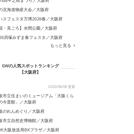
53回中之島まつり／大阪府
の北海道物産大会／大阪府
ハスフェスタ万博2026春／大阪府
桜・見ごろ】水間公園／大阪府
026貝塚みずま春フェスタ／大阪府
もっと見る
GWの人気スポットランキング
【大阪府】
2026/08/08 更新
阪市立住まいのミュージアム「大阪くら
の今昔館」／大阪府
阪のれんめぐり／大阪府
阪市立自然史博物館／大阪府
HK大阪放送局BKプラザ／大阪府