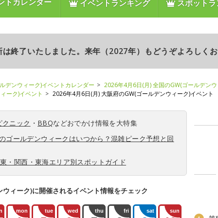
ントカレンダー
イベントランキング
スポットラ
更新は終了いたしました。来年（2027年）もどうぞよろしく
ールデンウィーク)イベントカレンダー
2026年4月6日(月) 全国のGW(ゴールデン
ンウィーク)イベント
2026年4月6日(月) 大阪府のGW(ゴールデンウィーク)イベント
ピクニック
・
BBQ
などおでかけ情報を大特集
6年のゴールデンウィークはいつから？混雑ピーク予想と回
関東・関西・東海エリア別スポットガイド
ンウィーク)に開催されるイベント情報をチェック
n
mon
tue
wed
thu
fri
sat
sun