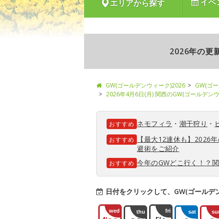
イベ
エリアから探す
2026年の
GW(ゴールデンウィーク)2026
GW(ゴ
2026年4月6日(月) 関西のGW(ゴールデ
ネモフィラ
・
潮干狩り
・
おすすめ
【最大12連休も】202
おすすめ
避術をご紹介
今年のGWどこ行く！？
おすすめ
日付をクリックして、GW(ゴールデ
wed
fri
thu
sat
su